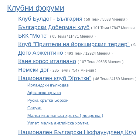
Клубни форуми
Клуб Булдог - България
( 59 Теми / 5588 Мнения )
Български Доберман клуб
( 101 Теми / 7847 Мнения 
БКК "Мопс"
( 65 Теми / 11471 Мнения )
Клуб "Приятели на йоркширския териер"
( 
Дого Аржентино
( 493 Теми / 12924 Мнения )
Кане корсо италиано
( 107 Теми / 9685 Мнения )
Немски дог
( 235 Теми / 7547 Мнения )
Национален клуб "Хрътки"
( 46 Теми / 4169 Мнения 
Ирландски вълкодав
Афганска хрътка
Руска хрътка Борзой
Салуки
Малка италианска хрътка ( левретка )
Уипет, малка английска хрътка
Национален Български Нюфаундленд Клу