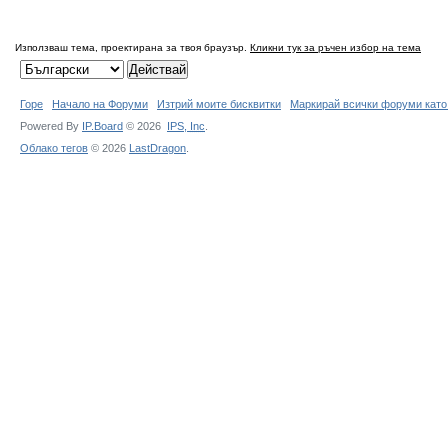
Използваш тема, проектирана за твоя браузър.
Кликни тук за ръчен избор на тема
Горе
Начало на Форуми
Изтрий моите бисквитки
Маркирай всички форуми като
Powered By
IP.Board
© 2026
IPS,
Inc
.
Облако тегов
© 2026
LastDragon
.