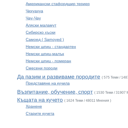
Американски стафордшир териер
Чихуахуа
Чау-Чау
Аляски маламут
Сибирско хъски
Самоед ( Samoyed )
Немски шпиц - стандартен
Немски шпиц-малък
Немски шпиц - померан
Смесени породи
Да пазим и развиваме породите
( 575 Теми / 14
Представяне на кучила
Възпитание, обучение, спорт
( 1530 Теми / 31907 
Къщата на кучето
( 1624 Теми / 48011 Мнения )
Хранене
Старите кучета