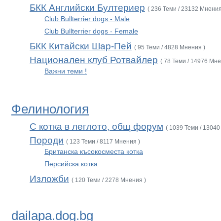
БКК Английски Бултериер
( 236 Теми / 23132 Мнения
Club Bullterrier dogs - Male
Club Bullterrier dogs - Female
БКК Китайски Шар-Пей
( 95 Теми / 4828 Мнения )
Национален клуб Ротвайлер
( 78 Теми / 14976 Мне
Важни теми !
Фелинология
С котка в леглото, общ форум
( 1039 Теми / 13040
Породи
( 123 Теми / 8117 Мнения )
Британска късокосместа котка
Персийска котка
Изложби
( 120 Теми / 2278 Мнения )
dailapa.dog.bg