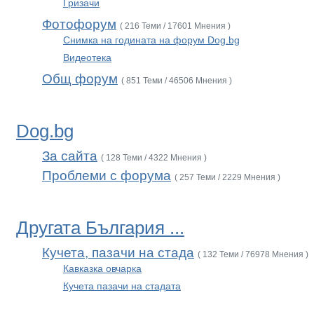
Гризачи
Фотофорум
( 216 Теми / 17601 Мнения )
Снимка на годината на форум Dog.bg
Видеотека
Общ форум
( 851 Теми / 46506 Мнения )
Dog.bg
За сайта
( 128 Теми / 4322 Мнения )
Проблеми с форума
( 257 Теми / 2229 Мнения )
Другата България ...
Кучета, пазачи на стада
( 132 Теми / 76978 Мнения )
Кавказка овчарка
Кучета пазачи на стадата