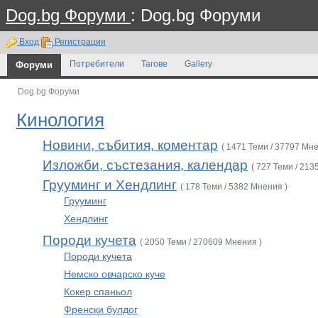
Dog.bg Форуми
: Dog.bg Форуми
Вход
Регистрация
Форуми
Потребители
Тагове
Gallery
Dog.bg Форуми
Кинология
Новини, събития, коментар
( 1471 Теми / 37797 Мне
Изложби, състезания, календар
( 727 Теми / 213
Грууминг и Хендлинг
( 178 Теми / 5382 Мнения )
Грууминг
Хендлинг
Породи кучета
( 2050 Теми / 270609 Мнения )
Породи кучета
Немско овчарско куче
Кокер спаньол
Френски булдог