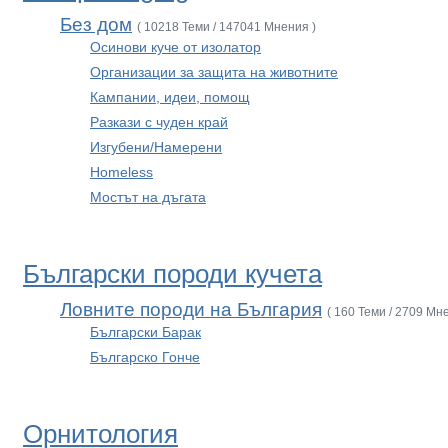
Без дом
( 10218 Теми / 147041 Мнения )
Осинови куче от изолатор
Организации за защита на животните
Кампании, идеи, помощ
Разкази с чуден край
Изгубени/Намерени
Homeless
Мостът на дъгата
Български породи кучета
Ловните породи на България
( 160 Теми / 2709 Мн
Български Барак
Българско Гонче
Орнитология