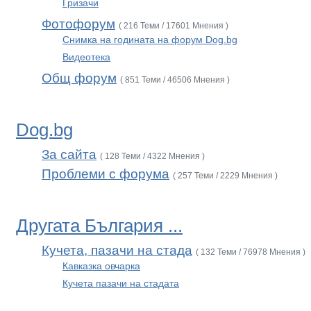
Гризачи
Фотофорум
( 216 Теми / 17601 Мнения )
Снимка на годината на форум Dog.bg
Видеотека
Общ форум
( 851 Теми / 46506 Мнения )
Dog.bg
За сайта
( 128 Теми / 4322 Мнения )
Проблеми с форума
( 257 Теми / 2229 Мнения )
Другата България ...
Кучета, пазачи на стада
( 132 Теми / 76978 Мнения )
Кавказка овчарка
Кучета пазачи на стадата