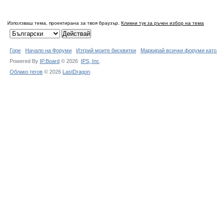
Използваш тема, проектирана за твоя браузър.
Кликни тук за ръчен избор на тема
Горе
Начало на Форуми
Изтрий моите бисквитки
Маркирай всички форуми като
Powered By
IP.Board
© 2026
IPS,
Inc
.
Облако тегов
© 2026
LastDragon
.