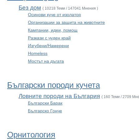
Без дом
( 10218 Теми / 147041 Мнения )
Осинови куче от изолатор
Организации за защита на животните
Кампании, идеи, помощ
Разкази с чуден край
Изгубени/Намерени
Homeless
Мостът на дъгата
Български породи кучета
Ловните породи на България
( 160 Теми / 2709 Мн
Български Барак
Българско Гонче
Орнитология