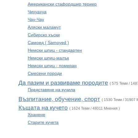
Американски стафордшир териер
Чихуахуа
Чау-Чау
Аляски маламут
Сибирско хъски
Самоед ( Samoyed )
Немски шпиц - стандартен
Немски шпиц-малък
Немски шпиц - померан
Смесени породи
Да пазим и развиваме породите
( 575 Теми / 14
Представяне на кучила
Възпитание, обучение, спорт
( 1530 Теми / 31907 
Къщата на кучето
( 1624 Теми / 48011 Мнения )
Хранене
Старите кучета