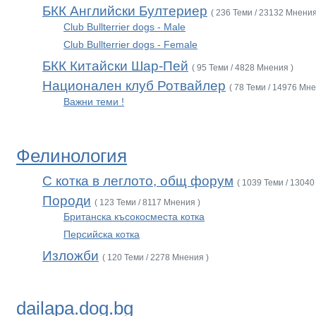
БКК Английски Бултериер
( 236 Теми / 23132 Мнения
Club Bullterrier dogs - Male
Club Bullterrier dogs - Female
БКК Китайски Шар-Пей
( 95 Теми / 4828 Мнения )
Национален клуб Ротвайлер
( 78 Теми / 14976 Мне
Важни теми !
Фелинология
С котка в леглото, общ форум
( 1039 Теми / 13040
Породи
( 123 Теми / 8117 Мнения )
Британска късокосместа котка
Персийска котка
Изложби
( 120 Теми / 2278 Мнения )
dailapa.dog.bg