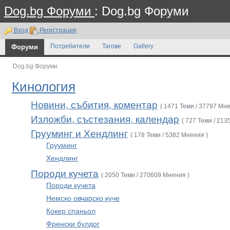
Dog.bg Форуми
: Dog.bg Форуми
Вход
Регистрация
Форуми
Потребители
Тагове
Gallery
Dog.bg Форуми
Кинология
Новини, събития, коментар
( 1471 Теми / 37797 Мне
Изложби, състезания, календар
( 727 Теми / 213
Грууминг и Хендлинг
( 178 Теми / 5382 Мнения )
Грууминг
Хендлинг
Породи кучета
( 2050 Теми / 270609 Мнения )
Породи кучета
Немско овчарско куче
Кокер спаньол
Френски булдог