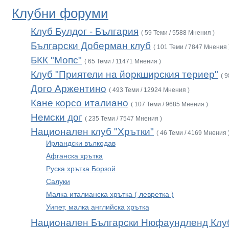
Клубни форуми
Клуб Булдог - България
( 59 Теми / 5588 Мнения )
Български Доберман клуб
( 101 Теми / 7847 Мнения 
БКК "Мопс"
( 65 Теми / 11471 Мнения )
Клуб "Приятели на йоркширския териер"
( 
Дого Аржентино
( 493 Теми / 12924 Мнения )
Кане корсо италиано
( 107 Теми / 9685 Мнения )
Немски дог
( 235 Теми / 7547 Мнения )
Национален клуб "Хрътки"
( 46 Теми / 4169 Мнения 
Ирландски вълкодав
Афганска хрътка
Руска хрътка Борзой
Салуки
Малка италианска хрътка ( левретка )
Уипет, малка английска хрътка
Национален Български Нюфаундленд Клу