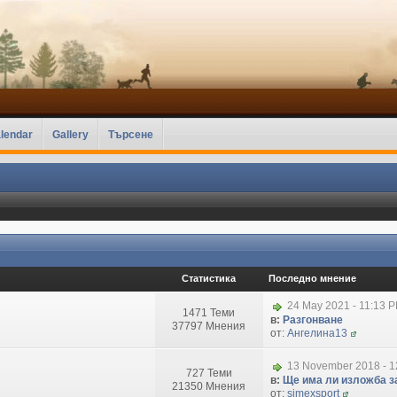
lendar
Gallery
Търсене
Статистика
Последно мнение
24 May 2021 - 11:13 
1471 Теми
в:
Разгонване
37797 Мнения
от:
Ангелина13
13 November 2018 - 1
727 Теми
в:
Ще има ли изложба за
21350 Мнения
от:
simexsport