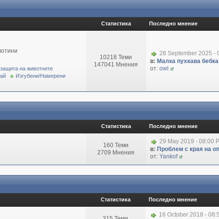
Статистика
Последно мнение
вотини
28 September 2025 - 
10218 Теми
в:
Малка пухкава бебка 
147041 Мнения
от:
owl
 защита на животните
рай
Изгубени/Намерени
Статистика
Последно мнение
29 May 2019 - 08:00 
160 Теми
в:
Проблем с края на о
2709 Мнения
от:
Yankof
Статистика
Последно мнение
16 October 2018 - 08
315 Теми