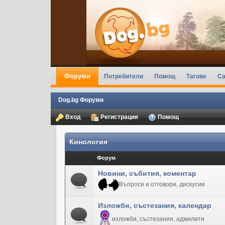
Форуми
Потребители
Помощ
Тагове
Ca
Dog.bg Форуми
Вход
Регистрация
Помощ
Кинология
Форум
Новини, събития, коментар
Въпроси и отговори, дискусии
Изложби, състезания, календар
изложби, състезания, аджилити