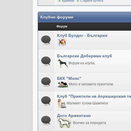
Хранене
Старите кучета
Клубни форуми
Форум
Клуб Булдог - България
Български Доберман клуб
Форум на клуба.
БКК "Мопс"
Мопс и неговите приятели
Клуб "Приятели на йоркширския т
Малкият голям Шампион
Дого Аржентино
Всичко за породата