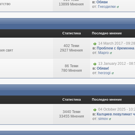
в:
Обяви
атство
13899 Мнения
от:
Гнездилки
Статистика
Последно мнение
14 March 2017 - 09:2
402 Теми
в:
Проблем с бременна
ия свят
2927 Мнения
от:
Марго
13 January 2012 - 08
86 Теми
в:
Обяви!
780 Мнения
от:
herzogi
Статистика
Последно мнение
04 October 2025 - 10
3440 Теми
в:
Калциев левулинат чи
33455 Мнения
от:
simov