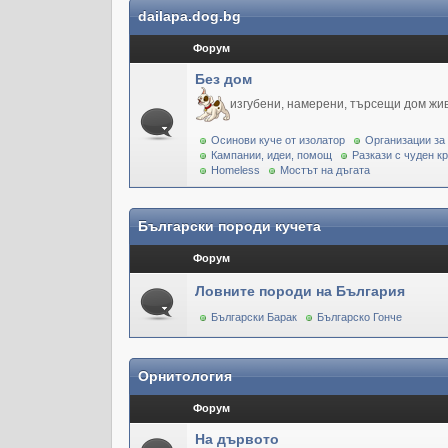
dailapa.dog.bg
Форум
Без дом
изгубени, намерени, търсещи дом жи
Осинови куче от изолатор
Организации за
Кампании, идеи, помощ
Разкази с чуден к
Homeless
Мостът на дъгата
Български породи кучета
Форум
Ловните породи на България
Български Барак
Българско Гонче
Орнитология
Форум
На дървото