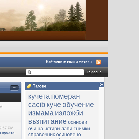
Най-новите теми и мнения
Тагове
кучета
померан
cacib
куче
обучение
PM
измама
изложби
възпитание
осинови
очи на четири лапи
снимки
2:57 PM
 кучета...
справочник
осиновено