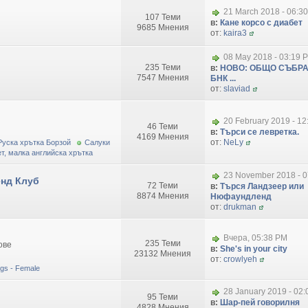
21 March 2018 - 06:3
107 Теми
в:
Кане корсо с диабет
9685 Мнения
от:
kaira3
08 May 2018 - 03:19 
235 Теми
в:
НОВО: ОБЩО СЪБРА
7547 Мнения
БНК ...
от:
slaviad
20 February 2019 - 1
46 Теми
в:
Търси се левретка.
4169 Мнения
от:
NeLy
Руска хрътка Борзой
Салуки
т, малка английска хрътка
23 November 2018 - 0
нд Клуб
72 Теми
в:
Търся Ландзеер или
8874 Мнения
Нюфаундленд
от:
drukman
Вчера, 05:38 PM
235 Теми
ове
в:
She's in your city
23132 Мнения
от:
crowlyeh
dogs - Female
28 January 2019 - 02
95 Теми
в:
Шар-пей говорилня
4828 Мнения