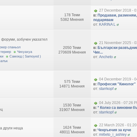
27 December 2018 - 0
178 Теми
в:
Продавам, разменям,
5382 Мнения
подарявам
от:
KARINA L
 форуми, азбучен указател
21 November 2025 - 0
окер спаньол
2050 Теми
в:
Български развъдниц
 териер
Чихуахуа
270609 Мнения
Чих...
ки
Самоед ( Samoyed )
от:
Ancheto
малък
04 December 2019 - 0
575 Теми
в:
Професия "Кинолог"
14871 Мнения
от:
starrkopf
04 July 2026 - 07:26 
1530 Теми
в:
* Колко са виновни бъ
ец
31907 Мнения
от:
starrkopf
22 March 2026 - 01:2
1624 Теми
за други неща
в:
Чекръкчия за куче
48011 Мнения
от:
mi6eto_i_ashley