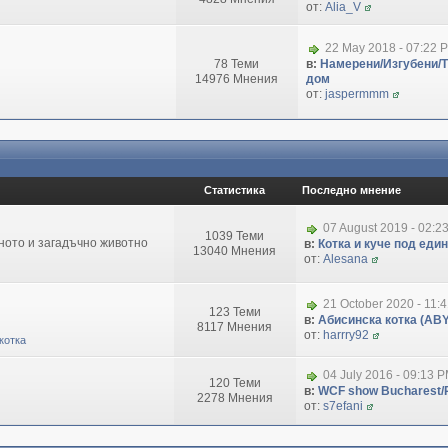
от:
Alia_V
22 May 2018 - 07:22 
78 Теми
в:
Намерени/Изгубени/
14976 Мнения
дом
от:
jaspermmm
Статистика
Последно мнение
07 August 2019 - 02:2
1039 Теми
зното и загадъчно животно
в:
Котка и куче под еди
13040 Мнения
от:
Alesana
21 October 2020 - 11:
123 Теми
в:
Абисинска котка (ABY
8117 Мнения
от:
harrry92
котка
04 July 2016 - 09:13 
120 Теми
в:
WCF show Bucharest/R
2278 Мнения
от:
s7efani