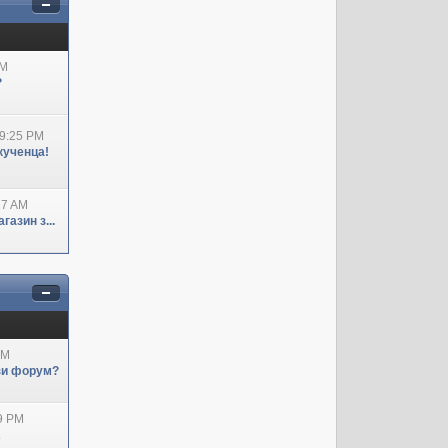
AM
?
09:25 PM
кученца!
27 AM
азин з...
AM
ози форум?
29 PM
А