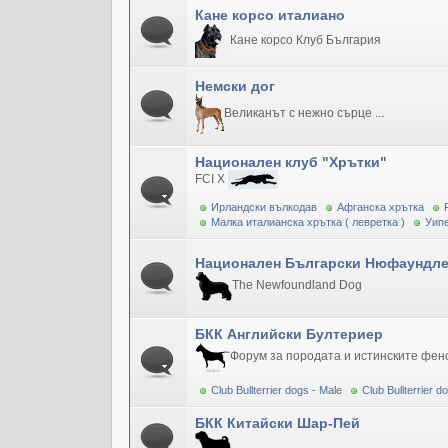
Кане корсо италиано
Кане корсо Клуб България
Немски дог
Великанът с нежно сърце ...
Национален клуб "Хрътки"
FCI X
Ирландски вълкодав
Афганска хрътка
Малка италианска хрътка ( левретка )
Уипе
Национален Български Нюфаундле
The Newfoundland Dog
БКК Английски Бултериер
Форум за породата и истинските фен
Club Bullterrier dogs - Male
Club Bullterrier 
БКК Китайски Шар-Пей