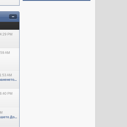
04:29 PM
:59 AM
1:53 AM
аненето...
06:40 PM
PM
шето До...