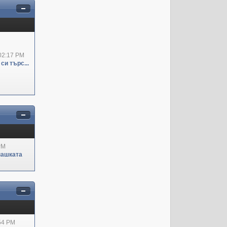
02:17 PM
си търс...
PM
пашката
:54 PM