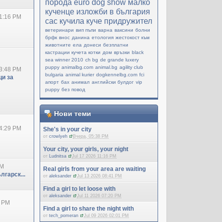
порода
еuro dog show
малко
кученце
изложби в българия
1:16 PM
cac
кучила
куче придружител
ветеринари
вип пъпи
варна
ваксини
болни
брфк
внос
данина
етология
жестокост към
животните
ела
донеси
безплатни
кастрации кучета котки
дом
връзки
black
sea winner 2010
ch bg
de grande luxery
puppy
animalbg.com
animal.bg
agility club
3:48 PM
bulgaria
animal kurier
dogkennelbg.com
fci
и за
апорт
бах
анимал
английски булдог
vip
puppy
без повод
Нови теми
4:29 PM
She's in your city
от
crowlyeh
Вчера, 05:38 PM
Your city, your girls, your night
от
Ludnitsa
Jul 17 2026 11:16 PM
PM
Real girls from your area are waiting
лгарск...
от
aleksander
Jul 13 2026 08:41 PM
Find a girl to let loose with
от
aleksander
Jul 11 2026 07:20 PM
0 PM
Find a girl to share the night with
от
tech_pomeran
Jul 09 2026 02:01 PM