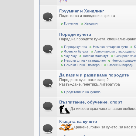
Грууминг и Хендлинг
Подготовка и поведение в ринга
Грууминг
Хендлинг
Породи кучета
Парад на породите кучета, специализирани
Породи кучета
Немско овчарско куче
К
Френски булдог
Американски стафордшир
Чау-Чау
Аляски маламут
Сибирско хъс
Немски шпиц - стандартен
Немски шпиц-
Немски шпиц - померан
Смесени породи
Да пазим и развиваме породите
Породисто куче: как и защо?
Развъждане, генетика, литература
Представяне на кучила
Възпитание, обучение, спорт
Да живеем щастливо с нашия любим
Къщата на кучето
Хранене, грижи за кучето, за нас и 