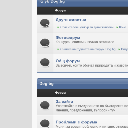
Клуб Dog.bg
Форум
Други животни
Спасителен център за диви животни
Коне
Фотофорум
Конкурси, снимки и всичко останало.
Снимка на годината на форум Dog.bg
Виде
Общ форум
За всички, които обичат природата и животн
Dog.bg
Форум
За сайта
Участвайте в създаването на българския 
мнения, предложения, въпроси - тук
Проблеми с форума
Моля, за всеки проблем или питане, открив