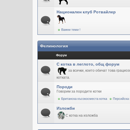
Национален клуб Ротвайлер
Важни теми !
Фелинология
Форум
С котка в леглото, общ форум
за всички, които обичат това грацио
котката.
Породи
Говорим за породите котки
Британска късокосместа котка
Персийска 
Изложби
С котка на изложба