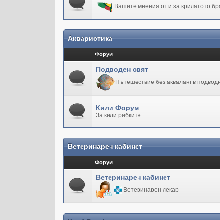
Вашите мнения от и за крилатото бр
Акваристика
Форум
Подводен свят
Пътешествие без акваланг в подводн
Кили Форум
За кили рибките
Ветеринарен кабинет
Форум
Ветеринарен кабинет
Ветеринарен лекар