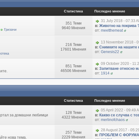
Статистика
Последно мнение
31 July 2018 - 07:33 
351 Теми
в:
Животно на покрива 
9640 Мнения
Гризачи
от:
meetthemeat
13 November 2018 - 
216 Теми
в:
Снимките на нашите 
17601 Мнения
от:
Genesis22
отека
09 October 2020 - 11:
851 Теми
в:
Запитване относно маг
46506 Мнения
ите.
от:
1914
Статистика
Последно мнение
05 April 2022 - 09:49 
128 Теми
портал за домашни любимци
в:
Какво се случва с т
4322 Мнения
от:
merlinofchaos
28 August 2017 - 05:
257 Теми
в:
ПРОБЛЕМ С ФОРУМ
2229 Мнения
айте нова тема.