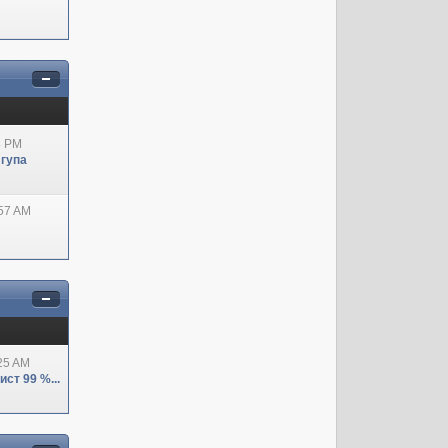
8 PM
 гупа
:57 AM
:25 AM
ст 99 %...