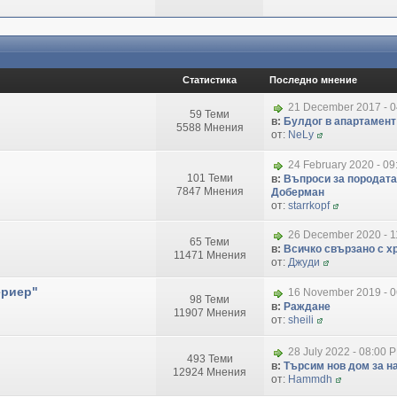
Статистика
Последно мнение
21 December 2017 - 
59 Теми
в:
Булдог в апартамент
5588 Мнения
от:
NeLy
24 February 2020 - 09
101 Теми
в:
Въпроси за породата
7847 Мнения
Доберман
от:
starrkopf
26 December 2020 - 1
65 Теми
в:
Всичко свързано с хр
11471 Мнения
от:
Джуди
ериер"
16 November 2019 - 
98 Теми
в:
Раждане
11907 Мнения
от:
sheili
28 July 2022 - 08:00 
493 Теми
в:
Търсим нов дом за на
12924 Мнения
от:
Hammdh