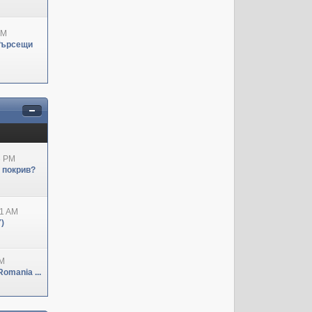
PM
Търсещи
3 PM
н покрив?
41 AM
)
PM
omania ...