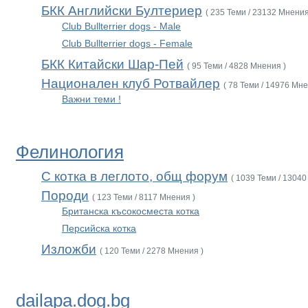
БКК Английски Бултериер
( 235 Теми / 23132 Мнения
Club Bullterrier dogs - Male
Club Bullterrier dogs - Female
БКК Китайски Шар-Пей
( 95 Теми / 4828 Мнения )
Национален клуб Ротвайлер
( 78 Теми / 14976 Мне
Важни теми !
Фелинология
С котка в леглото, общ форум
( 1039 Теми / 13040
Породи
( 123 Теми / 8117 Мнения )
Британска късокосместа котка
Персийска котка
Изложби
( 120 Теми / 2278 Мнения )
dailapa.dog.bg