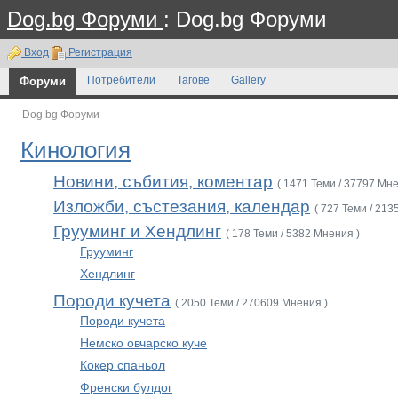
Dog.bg Форуми
: Dog.bg Форуми
Вход
Регистрация
Форуми
Потребители
Тагове
Gallery
Dog.bg Форуми
Кинология
Новини, събития, коментар
( 1471 Теми / 37797 Мне
Изложби, състезания, календар
( 727 Теми / 213
Грууминг и Хендлинг
( 178 Теми / 5382 Мнения )
Грууминг
Хендлинг
Породи кучета
( 2050 Теми / 270609 Мнения )
Породи кучета
Немско овчарско куче
Кокер спаньол
Френски булдог