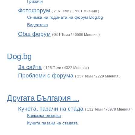
Гризачи
Фотофорум
( 216 Теми / 17601 Мнения )
Снимка на годината на форум Dog.bg
Видеотека
Общ форум
( 851 Теми / 46506 Мнения )
Dog.bg
За сайта
( 128 Теми / 4322 Мнения )
Проблеми с форума
( 257 Теми / 2229 Мнения )
Другата България ...
Кучета, пазачи на стада
( 132 Теми / 76978 Мнения )
Кавказка овчарка
Кучета пазачи на стадата