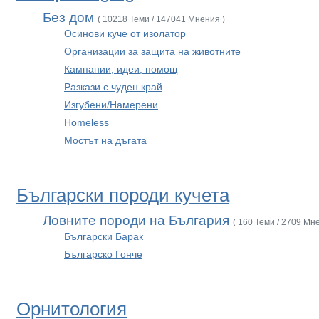
Без дом
( 10218 Теми / 147041 Мнения )
Осинови куче от изолатор
Организации за защита на животните
Кампании, идеи, помощ
Разкази с чуден край
Изгубени/Намерени
Homeless
Мостът на дъгата
Български породи кучета
Ловните породи на България
( 160 Теми / 2709 Мн
Български Барак
Българско Гонче
Орнитология