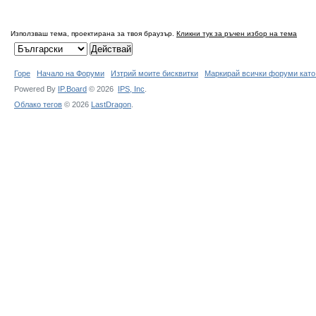
Използваш тема, проектирана за твоя браузър.
Кликни тук за ръчен избор на тема
Горе
Начало на Форуми
Изтрий моите бисквитки
Маркирай всички форуми като
Powered By
IP.Board
© 2026
IPS,
Inc
.
Облако тегов
© 2026
LastDragon
.