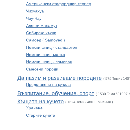
Американски стафордшир териер
Чихуахуа
Чау-Чау
Аляски маламут
Сибирско хъски
Самоед ( Samoyed )
Немски шпиц - стандартен
Немски шпиц-малък
Немски шпиц - померан
Смесени породи
Да пазим и развиваме породите
( 575 Теми / 14
Представяне на кучила
Възпитание, обучение, спорт
( 1530 Теми / 31907 
Къщата на кучето
( 1624 Теми / 48011 Мнения )
Хранене
Старите кучета