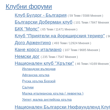
Клубни форуми
Клуб Булдог - България
( 59 Теми / 5588 Мнения )
Български Доберман клуб
( 101 Теми / 7847 Мнения 
БКК "Мопс"
( 65 Теми / 11471 Мнения )
Клуб "Приятели на йоркширския териер"
( 
Дого Аржентино
( 493 Теми / 12924 Мнения )
Кане корсо италиано
( 107 Теми / 9685 Мнения )
Немски дог
( 235 Теми / 7547 Мнения )
Национален клуб "Хрътки"
( 46 Теми / 4169 Мнения 
Ирландски вълкодав
Афганска хрътка
Руска хрътка Борзой
Салуки
Малка италианска хрътка ( левретка )
Уипет, малка английска хрътка
Национален Български Нюфаундленд Клу