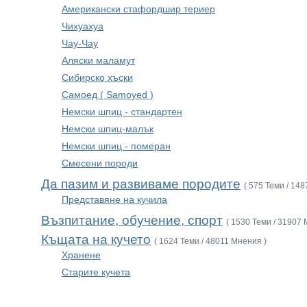
Американски стафордшир териер
Чихуахуа
Чау-Чау
Аляски маламут
Сибирско хъски
Самоед ( Samoyed )
Немски шпиц - стандартен
Немски шпиц-малък
Немски шпиц - померан
Смесени породи
Да пазим и развиваме породите
( 575 Теми / 14
Представяне на кучила
Възпитание, обучение, спорт
( 1530 Теми / 31907 
Къщата на кучето
( 1624 Теми / 48011 Мнения )
Хранене
Старите кучета