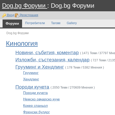
Dog.bg Форуми
: Dog.bg Форуми
Вход
Регистрация
Форуми
Потребители
Тагове
Gallery
Dog.bg Форуми
Кинология
Новини, събития, коментар
( 1471 Теми / 37797 Мне
Изложби, състезания, календар
( 727 Теми / 213
Грууминг и Хендлинг
( 178 Теми / 5382 Мнения )
Грууминг
Хендлинг
Породи кучета
( 2050 Теми / 270609 Мнения )
Породи кучета
Немско овчарско куче
Кокер спаньол
Френски булдог