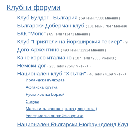
Клубни форуми
Клуб Булдог - България
( 59 Теми / 5588 Мнения )
Български Доберман клуб
( 101 Теми / 7847 Мнения 
БКК "Мопс"
( 65 Теми / 11471 Мнения )
Клуб "Приятели на йоркширския териер"
( 
Дого Аржентино
( 493 Теми / 12924 Мнения )
Кане корсо италиано
( 107 Теми / 9685 Мнения )
Немски дог
( 235 Теми / 7547 Мнения )
Национален клуб "Хрътки"
( 46 Теми / 4169 Мнения 
Ирландски вълкодав
Афганска хрътка
Руска хрътка Борзой
Салуки
Малка италианска хрътка ( левретка )
Уипет, малка английска хрътка
Национален Български Нюфаундленд Клу