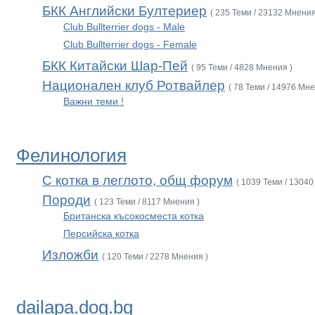
БКК Английски Бултериер
( 235 Теми / 23132 Мнения
Club Bullterrier dogs - Male
Club Bullterrier dogs - Female
БКК Китайски Шар-Пей
( 95 Теми / 4828 Мнения )
Национален клуб Ротвайлер
( 78 Теми / 14976 Мне
Важни теми !
Фелинология
С котка в леглото, общ форум
( 1039 Теми / 13040
Породи
( 123 Теми / 8117 Мнения )
Британска късокосместа котка
Персийска котка
Изложби
( 120 Теми / 2278 Мнения )
dailapa.dog.bg