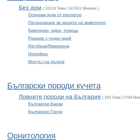
Без дом
( 10218 Теми / 147041 Мнения )
Осинови куче от изолатор
Организации за защита на животните
Кампании, идеи, помощ
Разкази с чуден край
Изгубени/Намерени
Homeless
Мостът на дъгата
Български породи кучета
Ловните породи на България
( 160 Теми / 2709 Мн
Български Барак
Българско Гонче
Орнитология