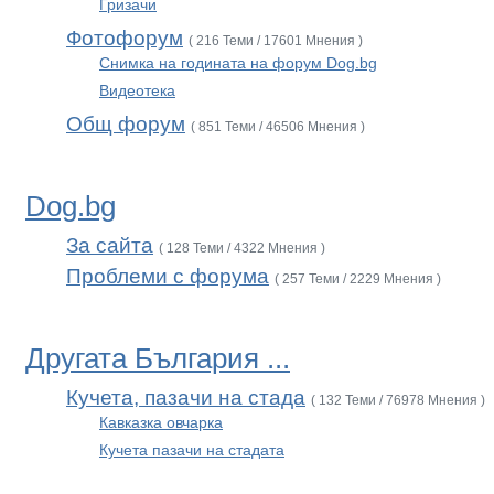
Гризачи
Фотофорум
( 216 Теми / 17601 Мнения )
Снимка на годината на форум Dog.bg
Видеотека
Общ форум
( 851 Теми / 46506 Мнения )
Dog.bg
За сайта
( 128 Теми / 4322 Мнения )
Проблеми с форума
( 257 Теми / 2229 Мнения )
Другата България ...
Кучета, пазачи на стада
( 132 Теми / 76978 Мнения )
Кавказка овчарка
Кучета пазачи на стадата