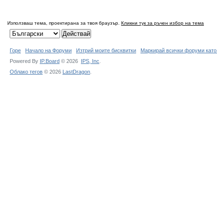
Използваш тема, проектирана за твоя браузър.
Кликни тук за ръчен избор на тема
Горе
Начало на Форуми
Изтрий моите бисквитки
Маркирай всички форуми като
Powered By
IP.Board
© 2026
IPS,
Inc
.
Облако тегов
© 2026
LastDragon
.