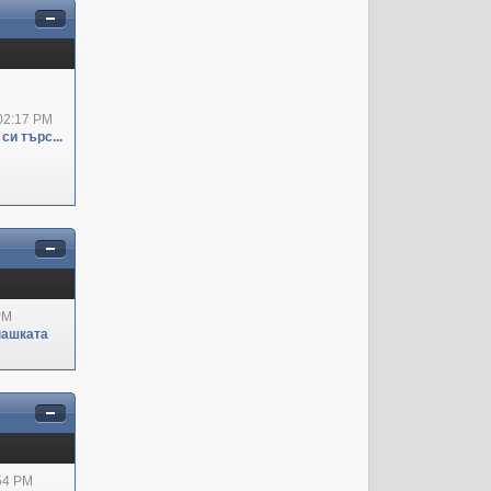
02:17 PM
си търс...
PM
пашката
:54 PM