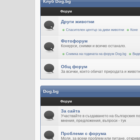
Клуб Dog.bg
Форум
Други животни
Спасителен център за диви животни
Коне
Фотофорум
Конкурси, снимки и всичко останало.
Снимка на годината на форум Dog.bg
Виде
Общ форум
За всички, които обичат природата и животн
Dog.bg
Форум
За сайта
Участвайте в създаването на българския 
мнения, предложения, въпроси - тук
Проблеми с форума
Моля, за всеки проблем или питане, открив