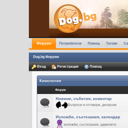
Форуми
Потребители
Помощ
Тагове
Ca
Dog.bg Форуми
Вход
Регистрация
Помощ
Кинология
Форум
Новини, събития, коментар
Въпроси и отговори, дискусии
Изложби, състезания, календар
изложби, състезания, аджилити