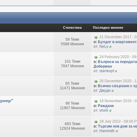
Статистика
Последно мнение
21 December 2017 - 
59 Теми
в:
Булдог в апартамент
5588 Мнения
от:
NeLy
24 February 2020 - 09
101 Теми
в:
Въпроси за породата
7847 Мнения
Доберман
от:
starrkopf
26 December 2020 - 1
65 Теми
в:
Всичко свързано с хр
11471 Мнения
от:
Джуди
ериер"
16 November 2019 - 
98 Теми
в:
Раждане
11907 Мнения
от:
sheili
28 July 2022 - 08:00 
493 Теми
в:
Търсим нов дом за на
12924 Мнения
от:
Hammdh