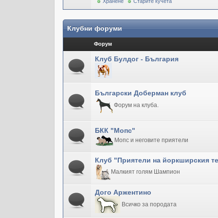
Хранене
Старите кучета
Клубни форуми
Форум
Клуб Булдог - България
Български Доберман клуб
Форум на клуба.
БКК "Мопс"
Мопс и неговите приятели
Клуб "Приятели на йоркширския т
Малкият голям Шампион
Дого Аржентино
Всичко за породата