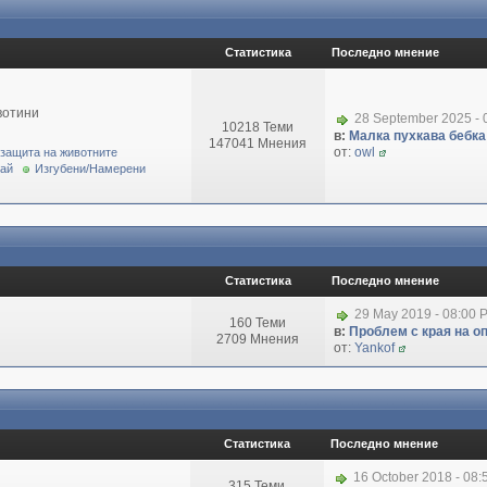
Статистика
Последно мнение
вотини
28 September 2025 - 
10218 Теми
в:
Малка пухкава бебка 
147041 Мнения
от:
owl
 защита на животните
рай
Изгубени/Намерени
Статистика
Последно мнение
29 May 2019 - 08:00 
160 Теми
в:
Проблем с края на о
2709 Мнения
от:
Yankof
Статистика
Последно мнение
16 October 2018 - 08
315 Теми