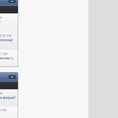
AM
?
09:25 PM
кученца!
27 AM
азин з...
AM
ози форум?
29 PM
А