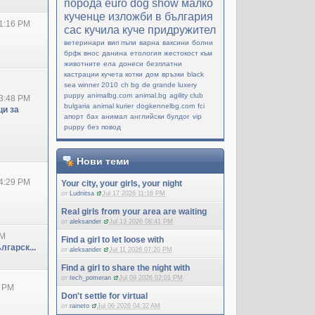
порода
еuro dog show
малко
кученце
изложби в българия
1:16 PM
cac
кучила
куче придружител
ветеринари
вип пъпи
варна
ваксини
болни
брфк
внос
данина
етология
жестокост към
животните
ела
донеси
безплатни
кастрации кучета котки
дом
връзки
black
sea winner 2010
ch bg
de grande luxery
puppy
animalbg.com
animal.bg
agility club
3:48 PM
bulgaria
animal kurier
dogkennelbg.com
fci
и за
апорт
бах
анимал
английски булдог
vip
puppy
без повод
Нови теми
4:29 PM
Your city, your girls, your night
от
Ludnitsa
Jul 17 2026 11:16 PM
Real girls from your area are waiting
от
aleksander
Jul 13 2026 08:41 PM
PM
Find a girl to let loose with
лгарск...
от
aleksander
Jul 11 2026 07:20 PM
Find a girl to share the night with
от
tech_pomeran
Jul 09 2026 02:01 PM
0 PM
Don't settle for virtual
от
raineto
Jul 06 2026 04:32 AM