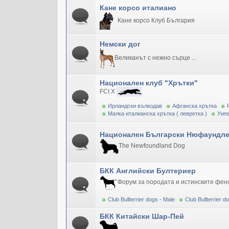
Кане корсо италиано
Кане корсо Клуб България
Немски дог
Великанът с нежно сърце ...
Национален клуб "Хрътки"
FCI X
Ирландски вълкодав
Афганска хрътка
Малка италианска хрътка ( левретка )
Уипе
Национален Български Нюфаундле
The Newfoundland Dog
БКК Английски Бултериер
Форум за породата и истинските фен
Club Bullterrier dogs - Male
Club Bullterrier 
БКК Китайски Шар-Пей