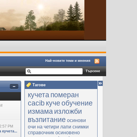
Най-новите теми и мнения
Тагове
кучета
померан
cacib
куче
обучение
PM
измама
изложби
възпитание
осинови
очи на четири лапи
снимки
2:57 PM
 кучета...
справочник
осиновено