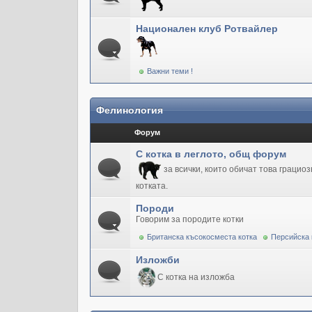
Национален клуб Ротвайлер
Важни теми !
Фелинология
Форум
С котка в леглото, общ форум
за всички, които обичат това грацио
котката.
Породи
Говорим за породите котки
Британска късокосместа котка
Персийска 
Изложби
С котка на изложба