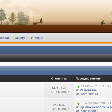
lendar
Gallery
Търсене
Статистика
Последно мнение
24 May 2021 - 11:13 
1471 Теми
в:
Разгонване
37797 Мнения
от:
Ангелина13
13 November 2018 - 1
727 Теми
в:
Ще има ли изложба за
21350 Мнения
от:
simexsport