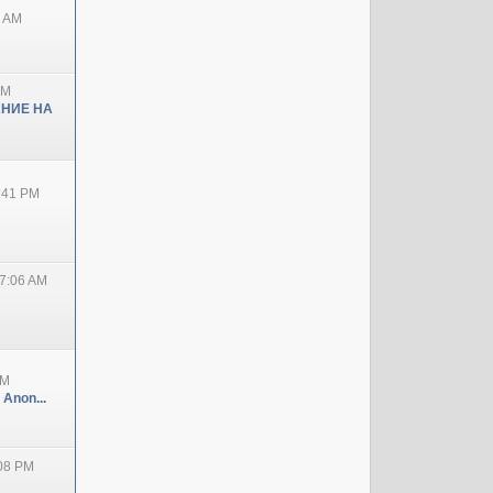
0 AM
PM
НИЕ НА
2:41 PM
7:06 AM
PM
 Anon...
:08 PM