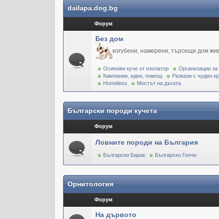
dailapa.dog.bg
Форум
Без дом
изгубени, намерени, търсещи дом жи
Осинови куче от изолатор
Организации за
Кампании, идеи, помощ
Разкази с чуден к
Homeless
Мостът на дъгата
Български породи кучета
Форум
Ловните породи на България
Български Барак
Българско Гонче
Орнитология
Форум
На дървото