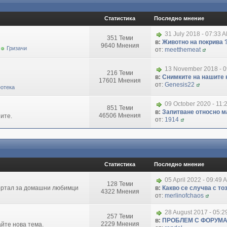
Статистика
Последно мнение
31 July 2018 - 07:33 
351 Теми
в:
Животно на покрива 
9640 Мнения
Гризачи
от:
meetthemeat
13 November 2018 - 
216 Теми
в:
Снимките на нашите 
17601 Мнения
от:
Genesis22
отека
09 October 2020 - 11:
851 Теми
в:
Запитване относно маг
46506 Мнения
ите.
от:
1914
Статистика
Последно мнение
05 April 2022 - 09:49 
128 Теми
портал за домашни любимци
в:
Какво се случва с т
4322 Мнения
от:
merlinofchaos
28 August 2017 - 05:
257 Теми
в:
ПРОБЛЕМ С ФОРУМ
2229 Мнения
айте нова тема.