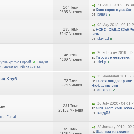
21 March 2018 - 06:3
107 Теми
в:
Кане корсо с диабет
9685 Мнения
от:
kaira3
08 May 2018 - 03:19 
235 Теми
в:
НОВО: ОБЩО СЪБРА
7547 Мнения
БНК ...
от:
slaviad
20 February 2019 - 1
46 Теми
в:
Търси се левретка.
4169 Мнения
от:
NeLy
Руска хрътка Борзой
Салуки
т, малка английска хрътка
23 November 2018 - 0
нд Клуб
72 Теми
в:
Търся Ландзеер или
8874 Мнения
Нюфаундленд
от:
drukman
26 July 2026 - 04:01 
234 Теми
ове
в:
Girls From Your Town -
23132 Мнения
от:
tonyg58
dogs - Female
28 January 2019 - 02
95 Теми
в:
Шар-пей говорилня
4828 Мнения