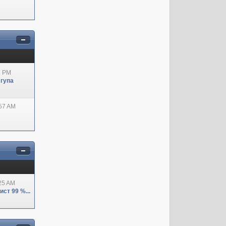
8 PM
 гупа
:57 AM
:25 AM
ст 99 %...