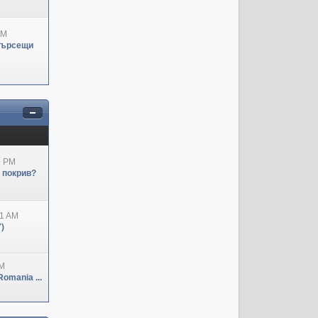
PM
Търсещи
3 PM
н покрив?
41 AM
)
PM
omania ...