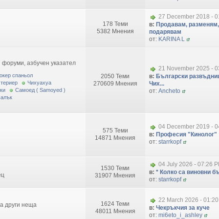
27 December 2018 - 0
178 Теми
в:
Продавам, разменям,
5382 Мнения
подарявам
от:
KARINA L
 форуми, азбучен указател
21 November 2025 - 0
окер спаньол
2050 Теми
в:
Български развъдниц
 териер
Чихуахуа
270609 Мнения
Чих...
ки
Самоед ( Samoyed )
от:
Ancheto
малък
04 December 2019 - 0
575 Теми
в:
Професия "Кинолог"
14871 Мнения
от:
starrkopf
04 July 2026 - 07:26 
1530 Теми
в:
* Колко са виновни бъ
ец
31907 Мнения
от:
starrkopf
22 March 2026 - 01:2
1624 Теми
за други неща
в:
Чекръкчия за куче
48011 Мнения
от:
mi6eto_i_ashley