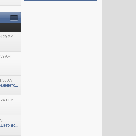
04:29 PM
:59 AM
1:53 AM
аненето...
06:40 PM
PM
шето До...