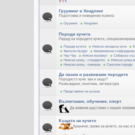
Грууминг и Хендлинг
Подготовка и поведение в ринга
Грууминг
Хендлинг
Породи кучета
Парад на породите кучета, специализирани
Породи кучета
Немско овчарско куче
К
Френски булдог
Американски стафордшир
Чау-Чау
Аляски маламут
Сибирско хъс
Немски шпиц - стандартен
Немски шпиц-
Немски шпиц - померан
Смесени породи
Да пазим и развиваме породите
Породисто куче: как и защо?
Развъждане, генетика, литература
Представяне на кучила
Възпитание, обучение, спорт
Да живеем щастливо с нашия любим
Къщата на кучето
Хранене, грижи за кучето, за нас и 