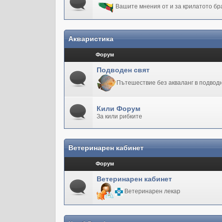
Вашите мнения от и за крилатото бр
Акваристика
Форум
Подводен свят
Пътешествие без акваланг в подводн
Кили Форум
За кили рибките
Ветеринарен кабинет
Форум
Ветеринарен кабинет
Ветеринарен лекар