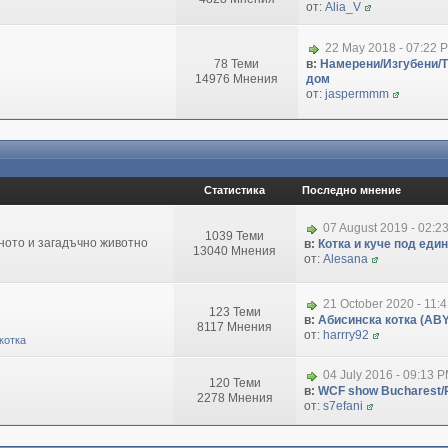
от:
Alia_V
22 May 2018 - 07:22 
78 Теми
в:
Намерени/Изгубени/
14976 Мнения
дом
от:
jaspermmm
Статистика
Последно мнение
07 August 2019 - 02:2
1039 Теми
зното и загадъчно животно
в:
Котка и куче под еди
13040 Мнения
от:
Alesana
21 October 2020 - 11:
123 Теми
в:
Абисинска котка (ABY
8117 Мнения
от:
harrry92
котка
04 July 2016 - 09:13 
120 Теми
в:
WCF show Bucharest/R
2278 Мнения
от:
s7efani