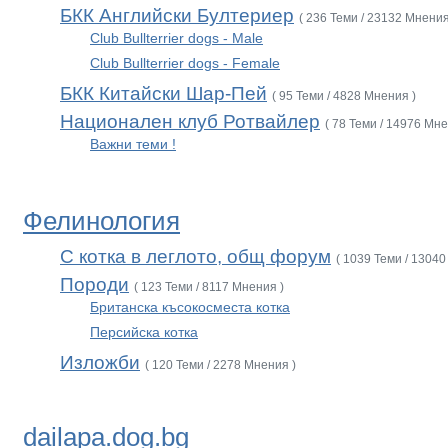
БКК Английски Бултериер
( 236 Теми / 23132 Мнения
Club Bullterrier dogs - Male
Club Bullterrier dogs - Female
БКК Китайски Шар-Пей
( 95 Теми / 4828 Мнения )
Национален клуб Ротвайлер
( 78 Теми / 14976 Мне
Важни теми !
Фелинология
С котка в леглото, общ форум
( 1039 Теми / 13040
Породи
( 123 Теми / 8117 Мнения )
Британска късокосместа котка
Персийска котка
Изложби
( 120 Теми / 2278 Мнения )
dailapa.dog.bg