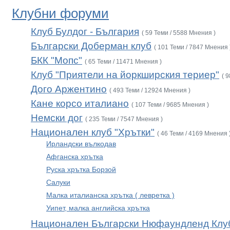
Клубни форуми
Клуб Булдог - България
( 59 Теми / 5588 Мнения )
Български Доберман клуб
( 101 Теми / 7847 Мнения 
БКК "Мопс"
( 65 Теми / 11471 Мнения )
Клуб "Приятели на йоркширския териер"
( 
Дого Аржентино
( 493 Теми / 12924 Мнения )
Кане корсо италиано
( 107 Теми / 9685 Мнения )
Немски дог
( 235 Теми / 7547 Мнения )
Национален клуб "Хрътки"
( 46 Теми / 4169 Мнения 
Ирландски вълкодав
Афганска хрътка
Руска хрътка Борзой
Салуки
Малка италианска хрътка ( левретка )
Уипет, малка английска хрътка
Национален Български Нюфаундленд Клу