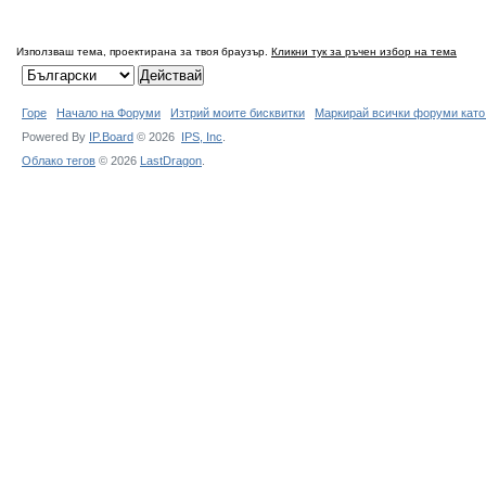
Използваш тема, проектирана за твоя браузър.
Кликни тук за ръчен избор на тема
Горе
Начало на Форуми
Изтрий моите бисквитки
Маркирай всички форуми като
Powered By
IP.Board
© 2026
IPS,
Inc
.
Облако тегов
© 2026
LastDragon
.