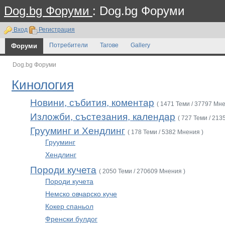
Dog.bg Форуми
: Dog.bg Форуми
Вход
Регистрация
Форуми
Потребители
Тагове
Gallery
Dog.bg Форуми
Кинология
Новини, събития, коментар
( 1471 Теми / 37797 Мне
Изложби, състезания, календар
( 727 Теми / 213
Грууминг и Хендлинг
( 178 Теми / 5382 Мнения )
Грууминг
Хендлинг
Породи кучета
( 2050 Теми / 270609 Мнения )
Породи кучета
Немско овчарско куче
Кокер спаньол
Френски булдог