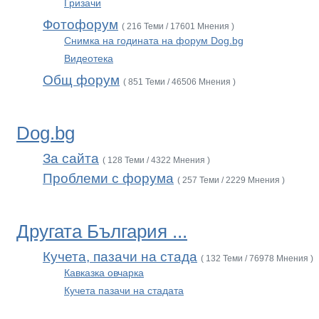
Гризачи
Фотофорум
( 216 Теми / 17601 Мнения )
Снимка на годината на форум Dog.bg
Видеотека
Общ форум
( 851 Теми / 46506 Мнения )
Dog.bg
За сайта
( 128 Теми / 4322 Мнения )
Проблеми с форума
( 257 Теми / 2229 Мнения )
Другата България ...
Кучета, пазачи на стада
( 132 Теми / 76978 Мнения )
Кавказка овчарка
Кучета пазачи на стадата