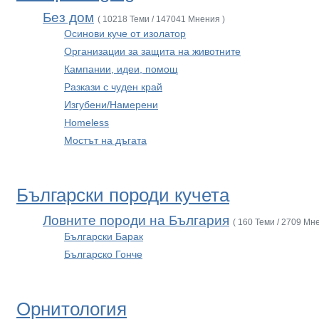
Без дом
( 10218 Теми / 147041 Мнения )
Осинови куче от изолатор
Организации за защита на животните
Кампании, идеи, помощ
Разкази с чуден край
Изгубени/Намерени
Homeless
Мостът на дъгата
Български породи кучета
Ловните породи на България
( 160 Теми / 2709 Мн
Български Барак
Българско Гонче
Орнитология