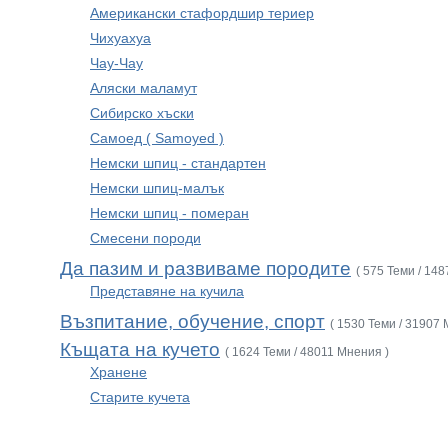
Американски стафордшир териер
Чихуахуа
Чау-Чау
Аляски маламут
Сибирско хъски
Самоед ( Samoyed )
Немски шпиц - стандартен
Немски шпиц-малък
Немски шпиц - померан
Смесени породи
Да пазим и развиваме породите
( 575 Теми / 14
Представяне на кучила
Възпитание, обучение, спорт
( 1530 Теми / 31907 
Къщата на кучето
( 1624 Теми / 48011 Мнения )
Хранене
Старите кучета