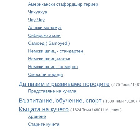
Американски стафордшир териер
Чихуахуа
Чау-Чау
Аляски маламут
Сибирско хъски
Самоед ( Samoyed )
Немски шпиц - стандартен
Немски шпиц-малък
Немски шпиц - померан
Смесени породи
Да пазим и развиваме породите
( 575 Теми / 14
Представяне на кучила
Възпитание, обучение, спорт
( 1530 Теми / 31907 
Къщата на кучето
( 1624 Теми / 48011 Мнения )
Хранене
Старите кучета