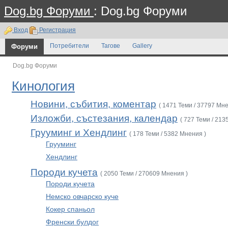
Dog.bg Форуми
: Dog.bg Форуми
Вход
Регистрация
Форуми
Потребители
Тагове
Gallery
Dog.bg Форуми
Кинология
Новини, събития, коментар
( 1471 Теми / 37797 Мне
Изложби, състезания, календар
( 727 Теми / 213
Грууминг и Хендлинг
( 178 Теми / 5382 Мнения )
Грууминг
Хендлинг
Породи кучета
( 2050 Теми / 270609 Мнения )
Породи кучета
Немско овчарско куче
Кокер спаньол
Френски булдог