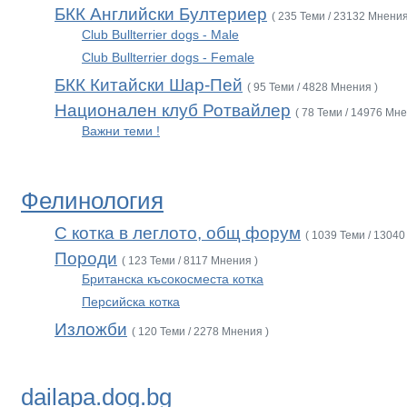
БКК Английски Бултериер
( 235 Теми / 23132 Мнения
Club Bullterrier dogs - Male
Club Bullterrier dogs - Female
БКК Китайски Шар-Пей
( 95 Теми / 4828 Мнения )
Национален клуб Ротвайлер
( 78 Теми / 14976 Мне
Важни теми !
Фелинология
С котка в леглото, общ форум
( 1039 Теми / 13040
Породи
( 123 Теми / 8117 Мнения )
Британска късокосместа котка
Персийска котка
Изложби
( 120 Теми / 2278 Мнения )
dailapa.dog.bg