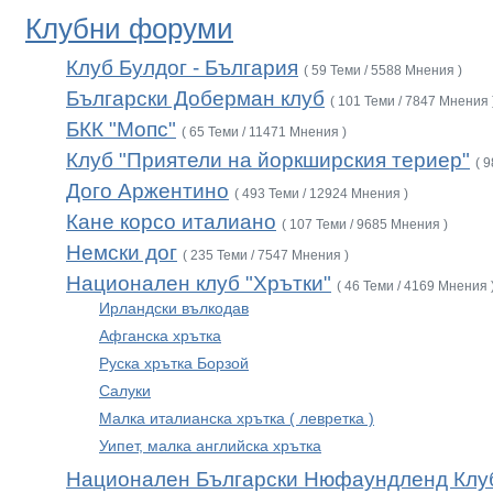
Клубни форуми
Клуб Булдог - България
( 59 Теми / 5588 Мнения )
Български Доберман клуб
( 101 Теми / 7847 Мнения 
БКК "Мопс"
( 65 Теми / 11471 Мнения )
Клуб "Приятели на йоркширския териер"
( 
Дого Аржентино
( 493 Теми / 12924 Мнения )
Кане корсо италиано
( 107 Теми / 9685 Мнения )
Немски дог
( 235 Теми / 7547 Мнения )
Национален клуб "Хрътки"
( 46 Теми / 4169 Мнения 
Ирландски вълкодав
Афганска хрътка
Руска хрътка Борзой
Салуки
Малка италианска хрътка ( левретка )
Уипет, малка английска хрътка
Национален Български Нюфаундленд Клу