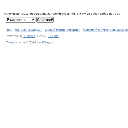
Използваш тема, проектирана за твоя браузър.
Кликни тук за ръчен избор на тема
Горе
Начало на Форуми
Изтрий моите бисквитки
Маркирай всички форуми като
Powered By
IP.Board
© 2026
IPS,
Inc
.
Облако тегов
© 2026
LastDragon
.