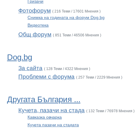
Гризачи
Фотофорум
( 216 Теми / 17601 Мнения )
Снимка на годината на форум Dog.bg
Видеотека
Общ форум
( 851 Теми / 46506 Мнения )
Dog.bg
За сайта
( 128 Теми / 4322 Мнения )
Проблеми с форума
( 257 Теми / 2229 Мнения )
Другата България ...
Кучета, пазачи на стада
( 132 Теми / 76978 Мнения )
Кавказка овчарка
Кучета пазачи на стадата