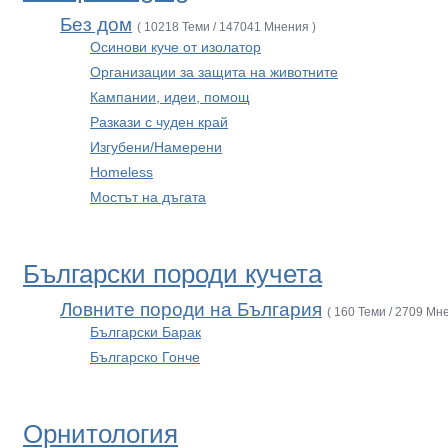
Без дом
( 10218 Теми / 147041 Мнения )
Осинови куче от изолатор
Организации за защита на животните
Кампании, идеи, помощ
Разкази с чуден край
Изгубени/Намерени
Homeless
Мостът на дъгата
Български породи кучета
Ловните породи на България
( 160 Теми / 2709 Мн
Български Барак
Българско Гонче
Орнитология