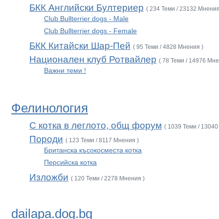
БКК Английски Бултериер
( 234 Теми / 23132 Мнения
Club Bullterrier dogs - Male
Club Bullterrier dogs - Female
БКК Китайски Шар-Пей
( 95 Теми / 4828 Мнения )
Национален клуб Ротвайлер
( 78 Теми / 14976 Мне
Важни теми !
Фелинология
С котка в леглото, общ форум
( 1039 Теми / 13040
Породи
( 123 Теми / 8117 Мнения )
Британска късокосместа котка
Персийска котка
Изложби
( 120 Теми / 2278 Мнения )
dailapa.dog.bg