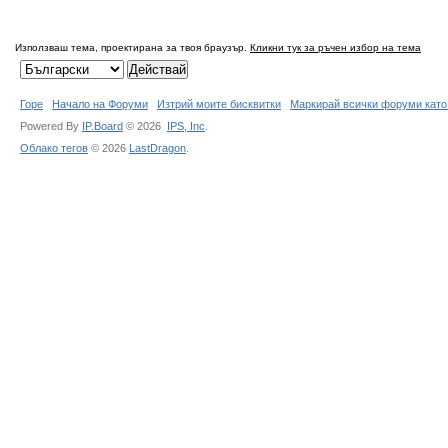
Използваш тема, проектирана за твоя браузър.
Кликни тук за ръчен избор на тема
Горе
Начало на Форуми
Изтрий моите бисквитки
Маркирай всички форуми като
Powered By
IP.Board
© 2026
IPS,
Inc
.
Облако тегов
© 2026
LastDragon
.