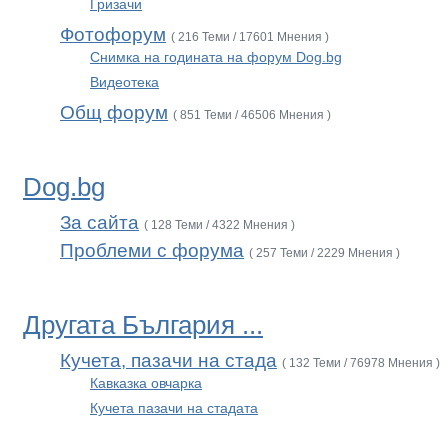
Гризачи
Фотофорум
( 216 Теми / 17601 Мнения )
Снимка на годината на форум Dog.bg
Видеотека
Общ форум
( 851 Теми / 46506 Мнения )
Dog.bg
За сайта
( 128 Теми / 4322 Мнения )
Проблеми с форума
( 257 Теми / 2229 Мнения )
Другата България ...
Кучета, пазачи на стада
( 132 Теми / 76978 Мнения )
Кавказка овчарка
Кучета пазачи на стадата