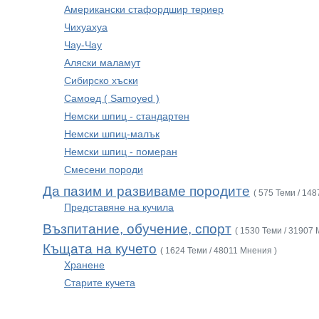
Американски стафордшир териер
Чихуахуа
Чау-Чау
Аляски маламут
Сибирско хъски
Самоед ( Samoyed )
Немски шпиц - стандартен
Немски шпиц-малък
Немски шпиц - померан
Смесени породи
Да пазим и развиваме породите
( 575 Теми / 14
Представяне на кучила
Възпитание, обучение, спорт
( 1530 Теми / 31907 
Къщата на кучето
( 1624 Теми / 48011 Мнения )
Хранене
Старите кучета