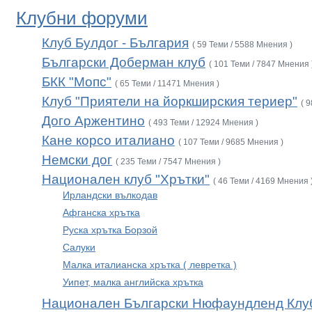
Клубни форуми
Клуб Булдог - България
( 59 Теми / 5588 Мнения )
Български Доберман клуб
( 101 Теми / 7847 Мнения 
БКК "Мопс"
( 65 Теми / 11471 Мнения )
Клуб "Приятели на йоркширския териер"
( 
Дого Аржентино
( 493 Теми / 12924 Мнения )
Кане корсо италиано
( 107 Теми / 9685 Мнения )
Немски дог
( 235 Теми / 7547 Мнения )
Национален клуб "Хрътки"
( 46 Теми / 4169 Мнения 
Ирландски вълкодав
Афганска хрътка
Руска хрътка Борзой
Салуки
Малка италианска хрътка ( левретка )
Уипет, малка английска хрътка
Национален Български Нюфаундленд Клу