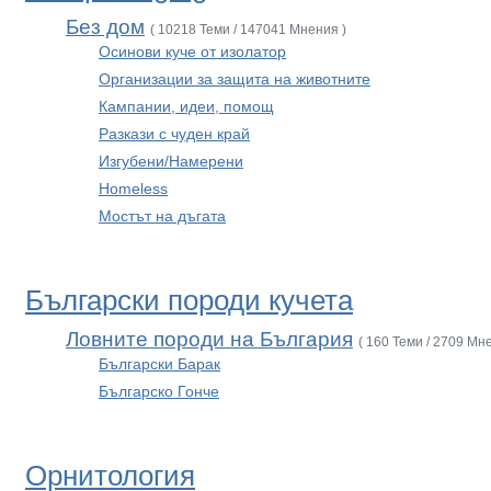
Без дом
( 10218 Теми / 147041 Мнения )
Осинови куче от изолатор
Организации за защита на животните
Кампании, идеи, помощ
Разкази с чуден край
Изгубени/Намерени
Homeless
Мостът на дъгата
Български породи кучета
Ловните породи на България
( 160 Теми / 2709 Мн
Български Барак
Българско Гонче
Орнитология