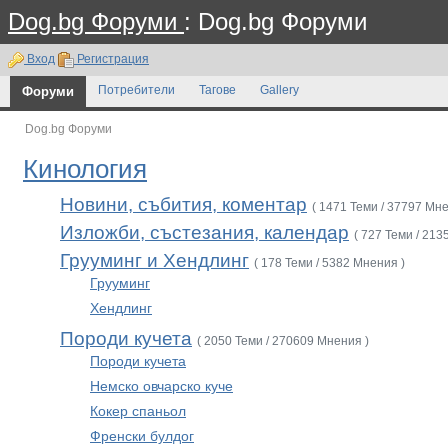
Dog.bg Форуми
: Dog.bg Форуми
Вход
Регистрация
Форуми
Потребители
Тагове
Gallery
Dog.bg Форуми
Кинология
Новини, събития, коментар
( 1471 Теми / 37797 Мне
Изложби, състезания, календар
( 727 Теми / 213
Грууминг и Хендлинг
( 178 Теми / 5382 Мнения )
Грууминг
Хендлинг
Породи кучета
( 2050 Теми / 270609 Мнения )
Породи кучета
Немско овчарско куче
Кокер спаньол
Френски булдог