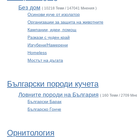
Без дом
( 10218 Теми / 147041 Мнения )
Осинови куче от изолатор
Организации за защита на животните
Кампании, идеи, помощ
Разкази с чуден край
Изгубени/Намерени
Homeless
Мостът на дъгата
Български породи кучета
Ловните породи на България
( 160 Теми / 2709 Мн
Български Барак
Българско Гонче
Орнитология