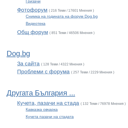
Гризачи
Фотофорум
( 216 Теми / 17601 Мнения )
Снимка на годината на форум Dog.bg
Видеотека
Общ форум
( 851 Теми / 46506 Мнения )
Dog.bg
За сайта
( 128 Теми / 4322 Мнения )
Проблеми с форума
( 257 Теми / 2229 Мнения )
Другата България ...
Кучета, пазачи на стада
( 132 Теми / 76978 Мнения )
Кавказка овчарка
Кучета пазачи на стадата