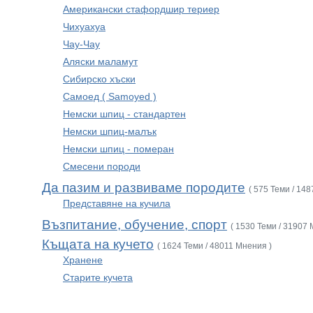
Американски стафордшир териер
Чихуахуа
Чау-Чау
Аляски маламут
Сибирско хъски
Самоед ( Samoyed )
Немски шпиц - стандартен
Немски шпиц-малък
Немски шпиц - померан
Смесени породи
Да пазим и развиваме породите
( 575 Теми / 14
Представяне на кучила
Възпитание, обучение, спорт
( 1530 Теми / 31907 
Къщата на кучето
( 1624 Теми / 48011 Мнения )
Хранене
Старите кучета