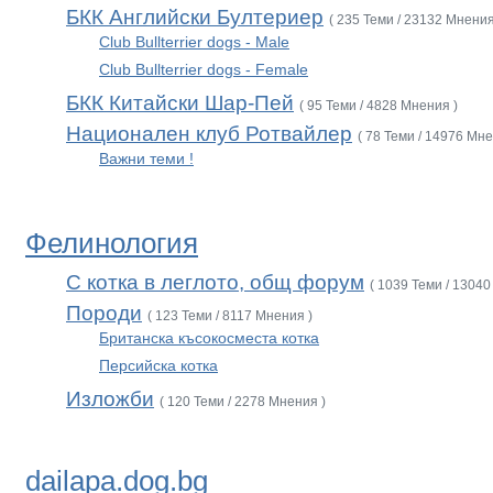
БКК Английски Бултериер
( 235 Теми / 23132 Мнения
Club Bullterrier dogs - Male
Club Bullterrier dogs - Female
БКК Китайски Шар-Пей
( 95 Теми / 4828 Мнения )
Национален клуб Ротвайлер
( 78 Теми / 14976 Мне
Важни теми !
Фелинология
С котка в леглото, общ форум
( 1039 Теми / 13040
Породи
( 123 Теми / 8117 Мнения )
Британска късокосместа котка
Персийска котка
Изложби
( 120 Теми / 2278 Мнения )
dailapa.dog.bg