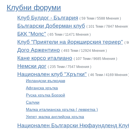
Клубни форуми
Клуб Булдог - България
( 59 Теми / 5588 Мнения )
Български Доберман клуб
( 101 Теми / 7847 Мнения 
БКК "Мопс"
( 65 Теми / 11471 Мнения )
Клуб "Приятели на йоркширския териер"
( 
Дого Аржентино
( 493 Теми / 12924 Мнения )
Кане корсо италиано
( 107 Теми / 9685 Мнения )
Немски дог
( 235 Теми / 7547 Мнения )
Национален клуб "Хрътки"
( 46 Теми / 4169 Мнения 
Ирландски вълкодав
Афганска хрътка
Руска хрътка Борзой
Салуки
Малка италианска хрътка ( левретка )
Уипет, малка английска хрътка
Национален Български Нюфаундленд Клу