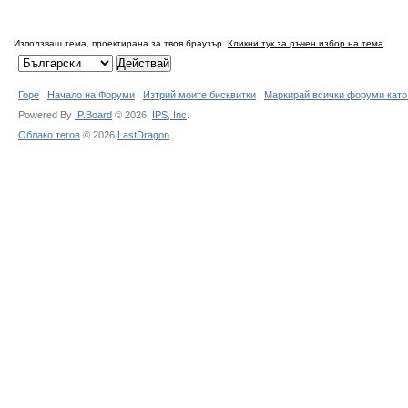
Използваш тема, проектирана за твоя браузър.
Кликни тук за ръчен избор на тема
Горе
Начало на Форуми
Изтрий моите бисквитки
Маркирай всички форуми като
Powered By
IP.Board
© 2026
IPS,
Inc
.
Облако тегов
© 2026
LastDragon
.