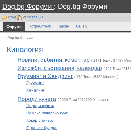
Dog.bg Форуми
: Dog.bg Форуми
Вход
Регистрация
Форуми
Потребители
Тагове
Gallery
Dog.bg Форуми
Кинология
Новини, събития, коментар
( 1471 Теми / 37797 Мне
Изложби, състезания, календар
( 727 Теми / 213
Грууминг и Хендлинг
( 178 Теми / 5382 Мнения )
Грууминг
Хендлинг
Породи кучета
( 2050 Теми / 270609 Мнения )
Породи кучета
Немско овчарско куче
Кокер спаньол
Френски булдог