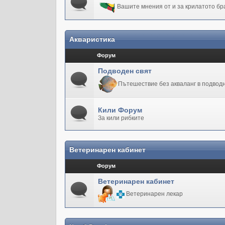
Вашите мнения от и за крилатото бр
Акваристика
Форум
Подводен свят
Пътешествие без акваланг в подводн
Кили Форум
За кили рибките
Ветеринарен кабинет
Форум
Ветеринарен кабинет
Ветеринарен лекар