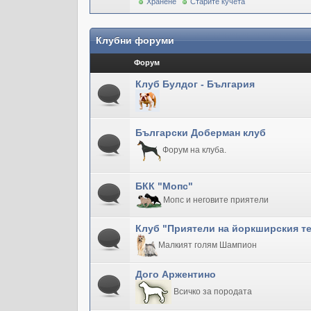
Хранене
Старите кучета
Клубни форуми
Форум
Клуб Булдог - България
Български Доберман клуб
Форум на клуба.
БКК "Мопс"
Мопс и неговите приятели
Клуб "Приятели на йоркширския т
Малкият голям Шампион
Дого Аржентино
Всичко за породата