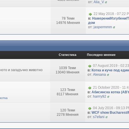
от:
Alia_V
22 May 2018 - 07:22 
78 Теми
в:
Намерени/Изгубени/
14976 Мнения
дом
от:
jaspermmm
Статистика
Последно мнение
07 August 2019 - 02:2
1039 Теми
зното и загадъчно животно
в:
Котка и куче под еди
13040 Мнения
от:
Alesana
21 October 2020 - 11:
123 Теми
в:
Абисинска котка (ABY
8117 Мнения
от:
harrry92
котка
04 July 2016 - 09:13 
120 Теми
в:
WCF show Bucharest/R
2278 Мнения
от:
s7efani