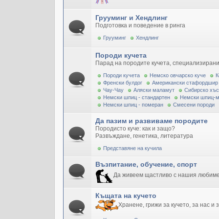
Грууминг и Хендлинг
Подготовка и поведение в ринга
Грууминг
Хендлинг
Породи кучета
Парад на породите кучета, специализирани
Породи кучета
Немско овчарско куче
К
Френски булдог
Американски стафордшир
Чау-Чау
Аляски маламут
Сибирско хъс
Немски шпиц - стандартен
Немски шпиц-
Немски шпиц - померан
Смесени породи
Да пазим и развиваме породите
Породисто куче: как и защо?
Развъждане, генетика, литература
Представяне на кучила
Възпитание, обучение, спорт
Да живеем щастливо с нашия любим
Къщата на кучето
Хранене, грижи за кучето, за нас и 