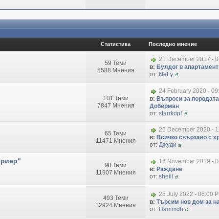
Статистика
Последно мнение
21 December 2017 - 
59 Теми
в:
Булдог в апартамент
5588 Мнения
от:
NeLy
24 February 2020 - 09
101 Теми
в:
Въпроси за породата
7847 Мнения
Доберман
от:
starrkopf
26 December 2020 - 1
65 Теми
в:
Всичко свързано с хр
11471 Мнения
от:
Джуди
ериер"
16 November 2019 - 
98 Теми
в:
Раждане
11907 Мнения
от:
sheili
28 July 2022 - 08:00 
493 Теми
в:
Търсим нов дом за на
12924 Мнения
от:
Hammdh