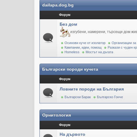
dailapa.dog.bg
Форум
Без дом
изгубени, намерени, търсещи дом жи
Осинови куче от изолатор
Организации за
Кампании, идеи, помощ
Разкази с чуден к
Homeless
Мостът на дъгата
Български породи кучета
Форум
Ловните породи на България
Български Барак
Българско Гонче
Орнитология
Форум
На дървото