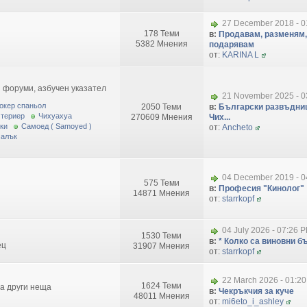
27 December 2018 - 0
178 Теми
в:
Продавам, разменям,
5382 Мнения
подарявам
от:
KARINA L
 форуми, азбучен указател
21 November 2025 - 0
окер спаньол
2050 Теми
в:
Български развъдниц
 териер
Чихуахуа
270609 Мнения
Чих...
ки
Самоед ( Samoyed )
от:
Ancheto
малък
04 December 2019 - 0
575 Теми
в:
Професия "Кинолог"
14871 Мнения
от:
starrkopf
04 July 2026 - 07:26 
1530 Теми
в:
* Колко са виновни бъ
ец
31907 Мнения
от:
starrkopf
22 March 2026 - 01:2
1624 Теми
за други неща
в:
Чекръкчия за куче
48011 Мнения
от:
mi6eto_i_ashley