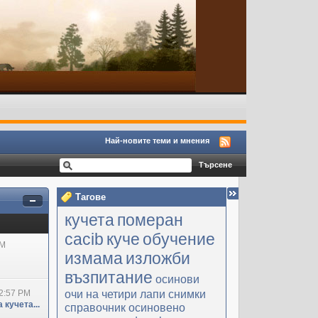
Най-новите теми и мнения
Тагове
кучета
померан
cacib
куче
обучение
PM
измама
изложби
възпитание
осинови
очи на четири лапи
снимки
2:57 PM
 кучета...
справочник
осиновено