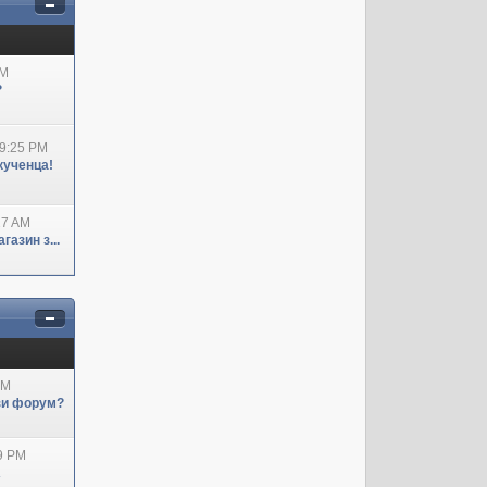
AM
?
09:25 PM
кученца!
27 AM
азин з...
AM
ози форум?
29 PM
А