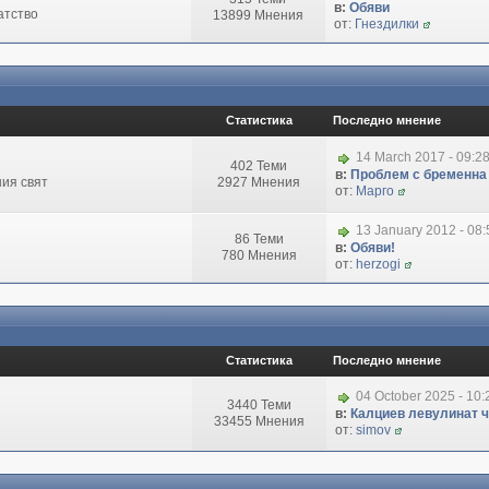
в:
Обяви
атство
13899 Мнения
от:
Гнездилки
Статистика
Последно мнение
14 March 2017 - 09:2
402 Теми
в:
Проблем с бременна
ия свят
2927 Мнения
от:
Марго
13 January 2012 - 08
86 Теми
в:
Обяви!
780 Мнения
от:
herzogi
Статистика
Последно мнение
04 October 2025 - 10
3440 Теми
в:
Калциев левулинат чи
33455 Мнения
от:
simov