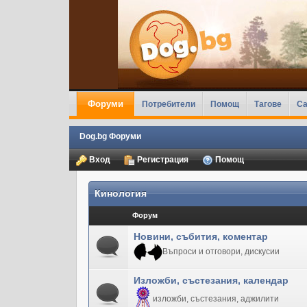
Форуми
Потребители
Помощ
Тагове
Ca
Dog.bg Форуми
Вход
Регистрация
Помощ
Кинология
Форум
Новини, събития, коментар
Въпроси и отговори, дискусии
Изложби, състезания, календар
изложби, състезания, аджилити