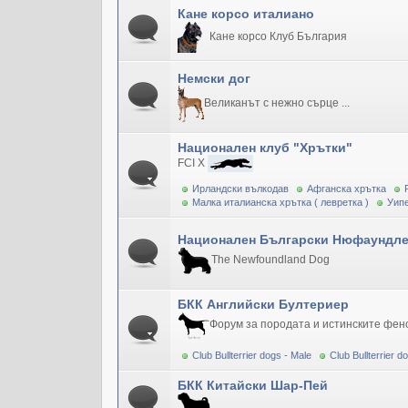
Кане корсо италиано
Кане корсо Клуб България
Немски дог
Великанът с нежно сърце ...
Национален клуб "Хрътки"
FCI X
Ирландски вълкодав
Афганска хрътка
Малка италианска хрътка ( левретка )
Уипе
Национален Български Нюфаундле
The Newfoundland Dog
БКК Английски Бултериер
Форум за породата и истинските фен
Club Bullterrier dogs - Male
Club Bullterrier 
БКК Китайски Шар-Пей