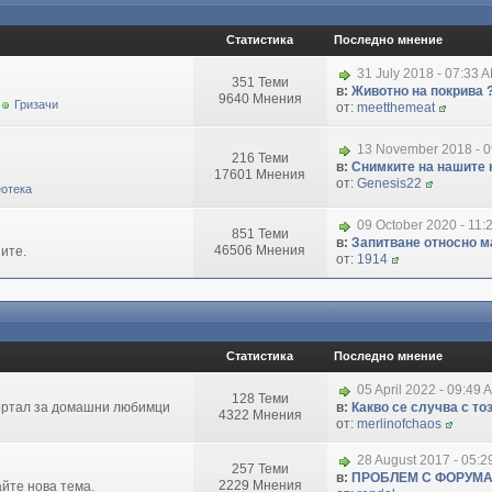
Статистика
Последно мнение
31 July 2018 - 07:33 
351 Теми
в:
Животно на покрива 
9640 Мнения
Гризачи
от:
meetthemeat
13 November 2018 - 
216 Теми
в:
Снимките на нашите 
17601 Мнения
от:
Genesis22
отека
09 October 2020 - 11:
851 Теми
в:
Запитване относно маг
46506 Мнения
ите.
от:
1914
Статистика
Последно мнение
05 April 2022 - 09:49 
128 Теми
портал за домашни любимци
в:
Какво се случва с т
4322 Мнения
от:
merlinofchaos
28 August 2017 - 05:
257 Теми
в:
ПРОБЛЕМ С ФОРУМ
2229 Мнения
айте нова тема.