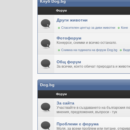
Клуб Dog.bg
Форум
Други животни
Спасителен център за диви животни
Коне
Фотофорум
Конкурси, снимки и всичко останало.
Снимка на годината на форум Dog.bg
Виде
Общ форум
За всички, които обичат природата и животн
Dog.bg
Форум
За сайта
Участвайте в създаването на българския 
мнения, предложения, въпроси - тук
Проблеми с форума
Моля, за всеки проблем или питане, открив