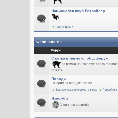
Национален клуб Ротвайлер
Важни теми !
Фелинология
Форум
С котка в леглото, общ форум
за всички, които обичат това грацио
котката.
Породи
Говорим за породите котки
Британска късокосместа котка
Персийска 
Изложби
С котка на изложба