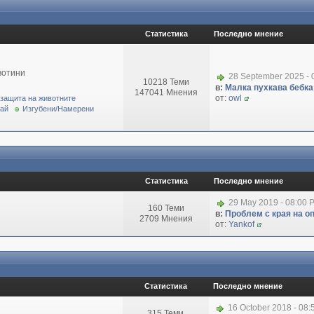
Статистика
Последно мнение
вотини
28 September 2025 - 
10218 Теми
в:
Малка пухкава бебка 
147041 Мнения
от:
owl
 защита на животните
рай
Изгубени/Намерени
Статистика
Последно мнение
29 May 2019 - 08:00 
160 Теми
в:
Проблем с края на о
2709 Мнения
от:
Yankof
Статистика
Последно мнение
16 October 2018 - 08
315 Теми