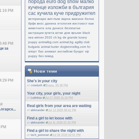
порода
еuro dog show
малко
кученце
изложби в българия
1:16 PM
cac
кучила
куче придружител
ветеринари
вип пъпи
варна
ваксини
болни
брфк
внос
данина
етология
жестокост към
животните
ела
донеси
безплатни
кастрации кучета котки
дом
връзки
black
sea winner 2010
ch bg
de grande luxery
puppy
animalbg.com
animal.bg
agility club
3:48 PM
bulgaria
animal kurier
dogkennelbg.com
fci
и за
апорт
бах
анимал
английски булдог
vip
puppy
без повод
Нови теми
4:29 PM
She's in your city
от
crowlyeh
Вчера, 05:38 PM
Your city, your girls, your night
от
Ludnitsa
Jul 17 2026 11:16 PM
PM
Real girls from your area are waiting
лгарск...
от
aleksander
Jul 13 2026 08:41 PM
Find a girl to let loose with
от
aleksander
Jul 11 2026 07:20 PM
0 PM
Find a girl to share the night with
от
tech_pomeran
Jul 09 2026 02:01 PM