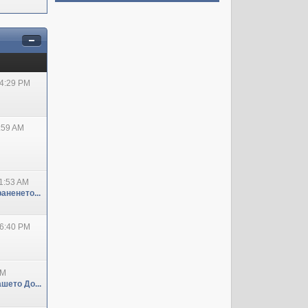
04:29 PM
:59 AM
1:53 AM
аненето...
06:40 PM
PM
шето До...