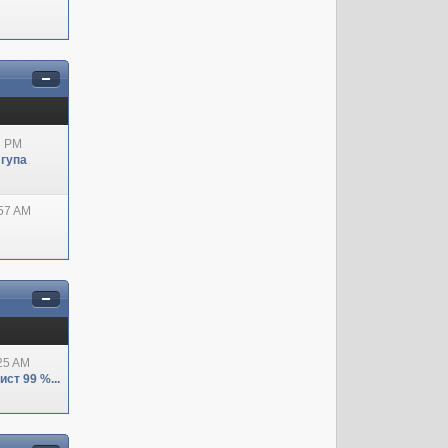
8 PM
 гупа
:57 AM
:25 AM
ст 99 %...