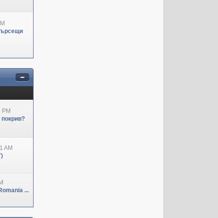
PM
Търсещи
3 PM
н покрив?
41 AM
)
PM
omania ...