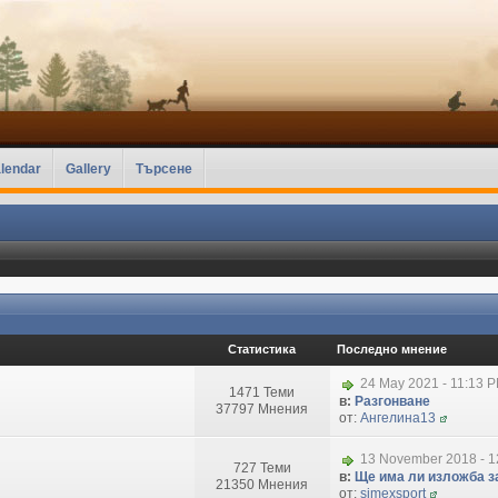
lendar
Gallery
Търсене
Статистика
Последно мнение
24 May 2021 - 11:13 
1471 Теми
в:
Разгонване
37797 Мнения
от:
Ангелина13
13 November 2018 - 1
727 Теми
в:
Ще има ли изложба за
21350 Мнения
от:
simexsport