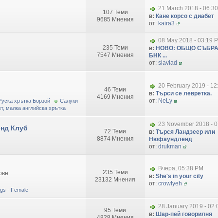
21 March 2018 - 06:3
107 Теми
в:
Кане корсо с диабет
9685 Мнения
от:
kaira3
08 May 2018 - 03:19 
235 Теми
в:
НОВО: ОБЩО СЪБРА
7547 Мнения
БНК ...
от:
slaviad
20 February 2019 - 1
46 Теми
в:
Търси се левретка.
4169 Мнения
от:
NeLy
Руска хрътка Борзой
Салуки
т, малка английска хрътка
23 November 2018 - 0
нд Клуб
72 Теми
в:
Търся Ландзеер или
8874 Мнения
Нюфаундленд
от:
drukman
Вчера, 05:38 PM
235 Теми
ове
в:
She's in your city
23132 Мнения
от:
crowlyeh
dogs - Female
28 January 2019 - 02
95 Теми
в:
Шар-пей говорилня
4828 Мнения