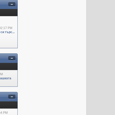
02:17 PM
си търс...
PM
пашката
:54 PM