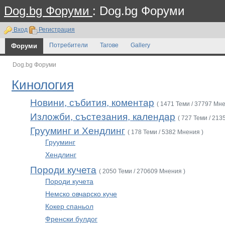
Dog.bg Форуми
: Dog.bg Форуми
Вход
Регистрация
Форуми
Потребители
Тагове
Gallery
Dog.bg Форуми
Кинология
Новини, събития, коментар
( 1471 Теми / 37797 Мне
Изложби, състезания, календар
( 727 Теми / 213
Грууминг и Хендлинг
( 178 Теми / 5382 Мнения )
Грууминг
Хендлинг
Породи кучета
( 2050 Теми / 270609 Мнения )
Породи кучета
Немско овчарско куче
Кокер спаньол
Френски булдог