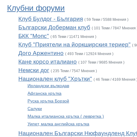
Клубни форуми
Клуб Булдог - България
( 59 Теми / 5588 Мнения )
Български Доберман клуб
( 101 Теми / 7847 Мнения 
БКК "Мопс"
( 65 Теми / 11471 Мнения )
Клуб "Приятели на йоркширския териер"
( 
Дого Аржентино
( 493 Теми / 12924 Мнения )
Кане корсо италиано
( 107 Теми / 9685 Мнения )
Немски дог
( 235 Теми / 7547 Мнения )
Национален клуб "Хрътки"
( 46 Теми / 4169 Мнения 
Ирландски вълкодав
Афганска хрътка
Руска хрътка Борзой
Салуки
Малка италианска хрътка ( левретка )
Уипет, малка английска хрътка
Национален Български Нюфаундленд Клу