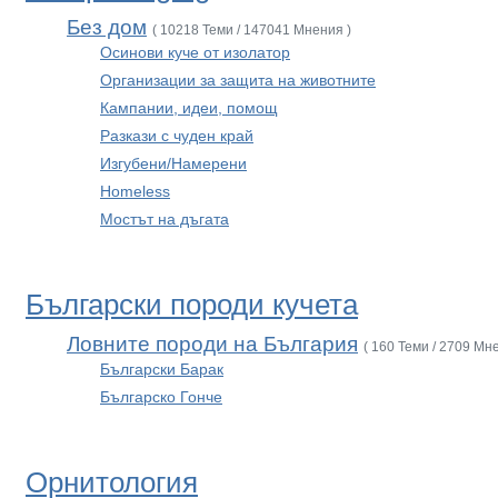
Без дом
( 10218 Теми / 147041 Мнения )
Осинови куче от изолатор
Организации за защита на животните
Кампании, идеи, помощ
Разкази с чуден край
Изгубени/Намерени
Homeless
Мостът на дъгата
Български породи кучета
Ловните породи на България
( 160 Теми / 2709 Мн
Български Барак
Българско Гонче
Орнитология