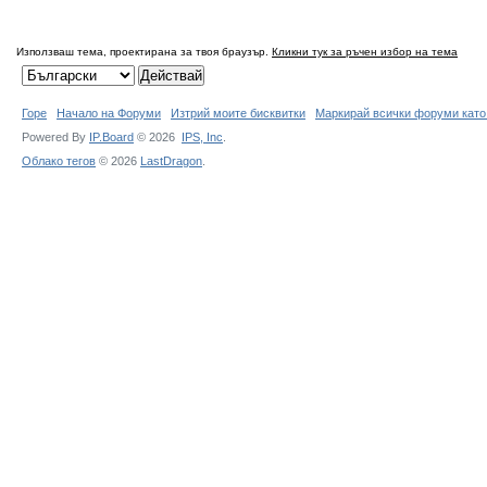
Използваш тема, проектирана за твоя браузър.
Кликни тук за ръчен избор на тема
Горе
Начало на Форуми
Изтрий моите бисквитки
Маркирай всички форуми като
Powered By
IP.Board
© 2026
IPS,
Inc
.
Облако тегов
© 2026
LastDragon
.