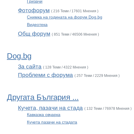
Гризачи
Фотофорум
( 216 Теми / 17601 Мнения )
Снимка на годината на форум Dog.bg
Видеотека
Общ форум
( 851 Теми / 46506 Мнения )
Dog.bg
За сайта
( 128 Теми / 4322 Мнения )
Проблеми с форума
( 257 Теми / 2229 Мнения )
Другата България ...
Кучета, пазачи на стада
( 132 Теми / 76978 Мнения )
Кавказка овчарка
Кучета пазачи на стадата