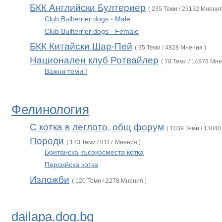
БКК Английски Бултериер
( 235 Теми / 23132 Мнения
Club Bullterrier dogs - Male
Club Bullterrier dogs - Female
БКК Китайски Шар-Пей
( 95 Теми / 4828 Мнения )
Национален клуб Ротвайлер
( 78 Теми / 14976 Мне
Важни теми !
Фелинология
С котка в леглото, общ форум
( 1039 Теми / 13040
Породи
( 123 Теми / 8117 Мнения )
Британска късокосместа котка
Персийска котка
Изложби
( 120 Теми / 2278 Мнения )
dailapa.dog.bg