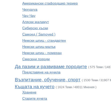
Американски стафордшир териер
Чихуахуа
Чау-Чау
Аляски маламут
Сибирско хъски
Самоед ( Samoyed )
Немски шпиц - стандартен
Немски шпиц-малък
Немски шпиц - померан
Смесени породи
Да пазим и развиваме породите
( 575 Теми / 14
Представяне на кучила
Възпитание, обучение, спорт
( 1530 Теми / 31907 
Къщата на кучето
( 1624 Теми / 48011 Мнения )
Хранене
Старите кучета