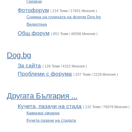
Гризачи
Фотофорум
( 216 Теми / 17601 Мнения )
Снимка на годината на форум Dog.bg
Видеотека
Общ форум
( 851 Теми / 46506 Мнения )
Dog.bg
За сайта
( 128 Теми / 4322 Мнения )
Проблеми с форума
( 257 Теми / 2229 Мнения )
Другата България ...
Кучета, пазачи на стада
( 132 Теми / 76978 Мнения )
Кавказка овчарка
Кучета пазачи на стадата