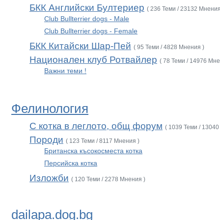
БКК Английски Бултериер
( 236 Теми / 23132 Мнения
Club Bullterrier dogs - Male
Club Bullterrier dogs - Female
БКК Китайски Шар-Пей
( 95 Теми / 4828 Мнения )
Национален клуб Ротвайлер
( 78 Теми / 14976 Мне
Важни теми !
Фелинология
С котка в леглото, общ форум
( 1039 Теми / 13040
Породи
( 123 Теми / 8117 Мнения )
Британска късокосместа котка
Персийска котка
Изложби
( 120 Теми / 2278 Мнения )
dailapa.dog.bg