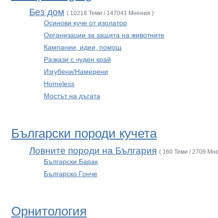
Без дом
( 10218 Теми / 147041 Мнения )
Осинови куче от изолатор
Организации за защита на животните
Кампании, идеи, помощ
Разкази с чуден край
Изгубени/Намерени
Homeless
Мостът на дъгата
Български породи кучета
Ловните породи на България
( 160 Теми / 2709 Мн
Български Барак
Българско Гонче
Орнитология