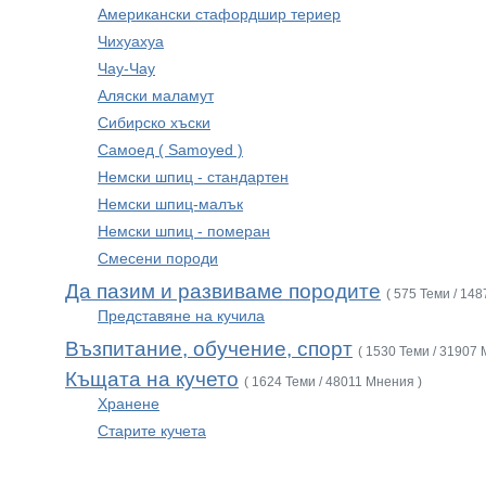
Американски стафордшир териер
Чихуахуа
Чау-Чау
Аляски маламут
Сибирско хъски
Самоед ( Samoyed )
Немски шпиц - стандартен
Немски шпиц-малък
Немски шпиц - померан
Смесени породи
Да пазим и развиваме породите
( 575 Теми / 14
Представяне на кучила
Възпитание, обучение, спорт
( 1530 Теми / 31907 
Къщата на кучето
( 1624 Теми / 48011 Мнения )
Хранене
Старите кучета