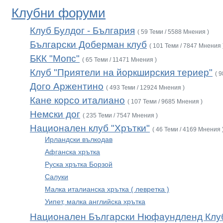
Клубни форуми
Клуб Булдог - България
( 59 Теми / 5588 Мнения )
Български Доберман клуб
( 101 Теми / 7847 Мнения 
БКК "Мопс"
( 65 Теми / 11471 Мнения )
Клуб "Приятели на йоркширския териер"
( 
Дого Аржентино
( 493 Теми / 12924 Мнения )
Кане корсо италиано
( 107 Теми / 9685 Мнения )
Немски дог
( 235 Теми / 7547 Мнения )
Национален клуб "Хрътки"
( 46 Теми / 4169 Мнения 
Ирландски вълкодав
Афганска хрътка
Руска хрътка Борзой
Салуки
Малка италианска хрътка ( левретка )
Уипет, малка английска хрътка
Национален Български Нюфаундленд Клу