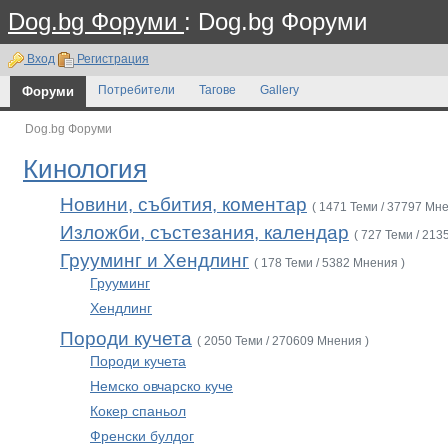
Dog.bg Форуми
: Dog.bg Форуми
Вход
Регистрация
Форуми
Потребители
Тагове
Gallery
Dog.bg Форуми
Кинология
Новини, събития, коментар
( 1471 Теми / 37797 Мне
Изложби, състезания, календар
( 727 Теми / 213
Грууминг и Хендлинг
( 178 Теми / 5382 Мнения )
Грууминг
Хендлинг
Породи кучета
( 2050 Теми / 270609 Мнения )
Породи кучета
Немско овчарско куче
Кокер спаньол
Френски булдог