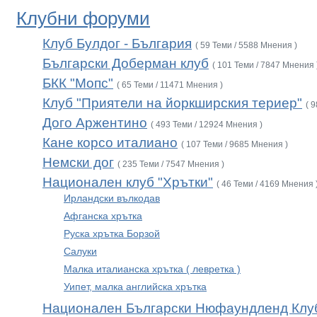
Клубни форуми
Клуб Булдог - България
( 59 Теми / 5588 Мнения )
Български Доберман клуб
( 101 Теми / 7847 Мнения 
БКК "Мопс"
( 65 Теми / 11471 Мнения )
Клуб "Приятели на йоркширския териер"
( 
Дого Аржентино
( 493 Теми / 12924 Мнения )
Кане корсо италиано
( 107 Теми / 9685 Мнения )
Немски дог
( 235 Теми / 7547 Мнения )
Национален клуб "Хрътки"
( 46 Теми / 4169 Мнения 
Ирландски вълкодав
Афганска хрътка
Руска хрътка Борзой
Салуки
Малка италианска хрътка ( левретка )
Уипет, малка английска хрътка
Национален Български Нюфаундленд Клу