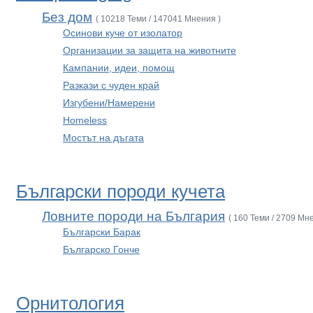
Без дом
( 10218 Теми / 147041 Мнения )
Осинови куче от изолатор
Организации за защита на животните
Кампании, идеи, помощ
Разкази с чуден край
Изгубени/Намерени
Homeless
Мостът на дъгата
Български породи кучета
Ловните породи на България
( 160 Теми / 2709 Мн
Български Барак
Българско Гонче
Орнитология