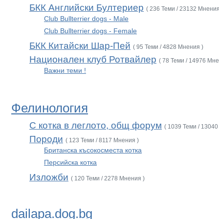
БКК Английски Бултериер
( 236 Теми / 23132 Мнения
Club Bullterrier dogs - Male
Club Bullterrier dogs - Female
БКК Китайски Шар-Пей
( 95 Теми / 4828 Мнения )
Национален клуб Ротвайлер
( 78 Теми / 14976 Мне
Важни теми !
Фелинология
С котка в леглото, общ форум
( 1039 Теми / 13040
Породи
( 123 Теми / 8117 Мнения )
Британска късокосместа котка
Персийска котка
Изложби
( 120 Теми / 2278 Мнения )
dailapa.dog.bg