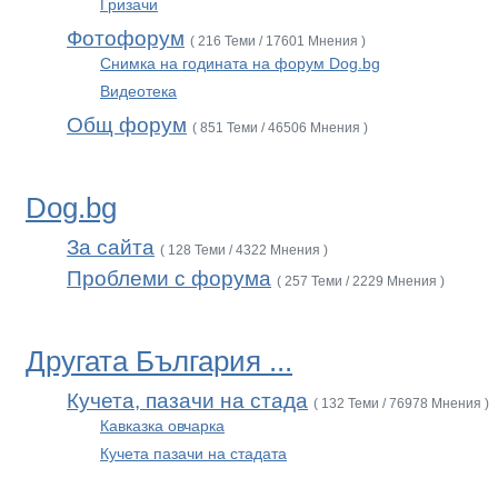
Гризачи
Фотофорум
( 216 Теми / 17601 Мнения )
Снимка на годината на форум Dog.bg
Видеотека
Общ форум
( 851 Теми / 46506 Мнения )
Dog.bg
За сайта
( 128 Теми / 4322 Мнения )
Проблеми с форума
( 257 Теми / 2229 Мнения )
Другата България ...
Кучета, пазачи на стада
( 132 Теми / 76978 Мнения )
Кавказка овчарка
Кучета пазачи на стадата