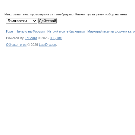
Използваш тема, проектирана за твоя браузър.
Кликни тук за ръчен избор на тема
Горе
Начало на Форуми
Изтрий моите бисквитки
Маркирай всички форуми като
Powered By
IP.Board
© 2026
IPS,
Inc
.
Облако тегов
© 2026
LastDragon
.