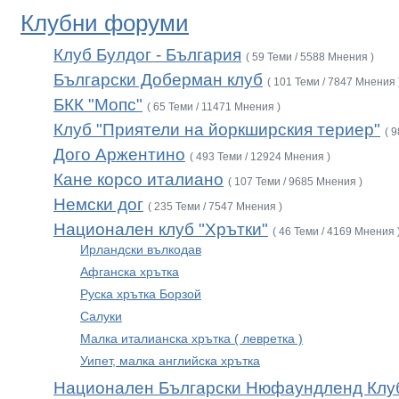
Клубни форуми
Клуб Булдог - България
( 59 Теми / 5588 Мнения )
Български Доберман клуб
( 101 Теми / 7847 Мнения 
БКК "Мопс"
( 65 Теми / 11471 Мнения )
Клуб "Приятели на йоркширския териер"
( 
Дого Аржентино
( 493 Теми / 12924 Мнения )
Кане корсо италиано
( 107 Теми / 9685 Мнения )
Немски дог
( 235 Теми / 7547 Мнения )
Национален клуб "Хрътки"
( 46 Теми / 4169 Мнения 
Ирландски вълкодав
Афганска хрътка
Руска хрътка Борзой
Салуки
Малка италианска хрътка ( левретка )
Уипет, малка английска хрътка
Национален Български Нюфаундленд Клу