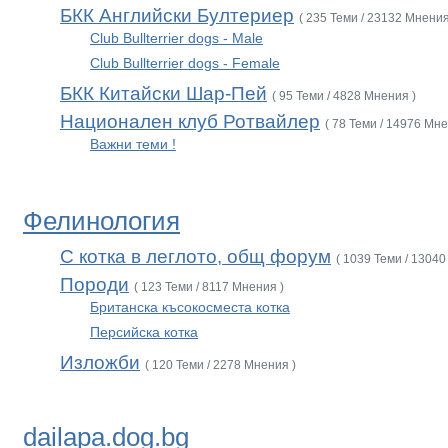
БКК Английски Бултериер
( 235 Теми / 23132 Мнения
Club Bullterrier dogs - Male
Club Bullterrier dogs - Female
БКК Китайски Шар-Пей
( 95 Теми / 4828 Мнения )
Национален клуб Ротвайлер
( 78 Теми / 14976 Мне
Важни теми !
Фелинология
С котка в леглото, общ форум
( 1039 Теми / 13040
Породи
( 123 Теми / 8117 Мнения )
Британска късокосместа котка
Персийска котка
Изложби
( 120 Теми / 2278 Мнения )
dailapa.dog.bg