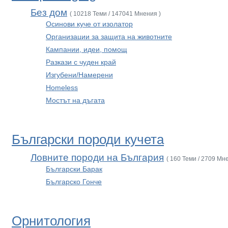
Без дом
( 10218 Теми / 147041 Мнения )
Осинови куче от изолатор
Организации за защита на животните
Кампании, идеи, помощ
Разкази с чуден край
Изгубени/Намерени
Homeless
Мостът на дъгата
Български породи кучета
Ловните породи на България
( 160 Теми / 2709 Мн
Български Барак
Българско Гонче
Орнитология