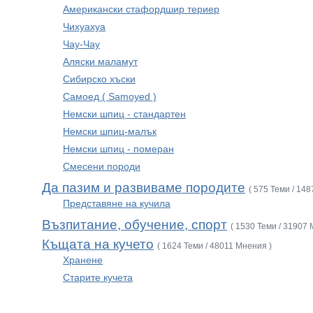
Американски стафордшир териер
Чихуахуа
Чау-Чау
Аляски маламут
Сибирско хъски
Самоед ( Samoyed )
Немски шпиц - стандартен
Немски шпиц-малък
Немски шпиц - померан
Смесени породи
Да пазим и развиваме породите
( 575 Теми / 14
Представяне на кучила
Възпитание, обучение, спорт
( 1530 Теми / 31907 
Къщата на кучето
( 1624 Теми / 48011 Мнения )
Хранене
Старите кучета