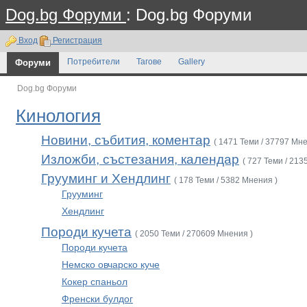
Dog.bg Форуми
: Dog.bg Форуми
Вход
Регистрация
Форуми
Потребители
Тагове
Gallery
Dog.bg Форуми
Кинология
Новини, събития, коментар
( 1471 Теми / 37797 Мне
Изложби, състезания, календар
( 727 Теми / 213
Грууминг и Хендлинг
( 178 Теми / 5382 Мнения )
Грууминг
Хендлинг
Породи кучета
( 2050 Теми / 270609 Мнения )
Породи кучета
Немско овчарско куче
Кокер спаньол
Френски булдог