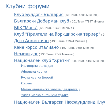
Клубни форуми
Клуб Булдог - България
( 59 Теми / 5588 Мнения )
Български Доберман клуб
( 101 Теми / 7847 Мнения 
БКК "Мопс"
( 65 Теми / 11471 Мнения )
Клуб "Приятели на йоркширския териер"
( 
Дого Аржентино
( 493 Теми / 12924 Мнения )
Кане корсо италиано
( 107 Теми / 9685 Мнения )
Немски дог
( 235 Теми / 7547 Мнения )
Национален клуб "Хрътки"
( 46 Теми / 4169 Мнения 
Ирландски вълкодав
Афганска хрътка
Руска хрътка Борзой
Салуки
Малка италианска хрътка ( левретка )
Уипет, малка английска хрътка
Национален Български Нюфаундленд Клу