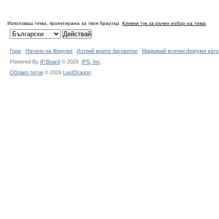
Използваш тема, проектирана за твоя браузър.
Кликни тук за ръчен избор на тема
Горе
Начало на Форуми
Изтрий моите бисквитки
Маркирай всички форуми като
Powered By
IP.Board
© 2026
IPS,
Inc
.
Облако тегов
© 2026
LastDragon
.