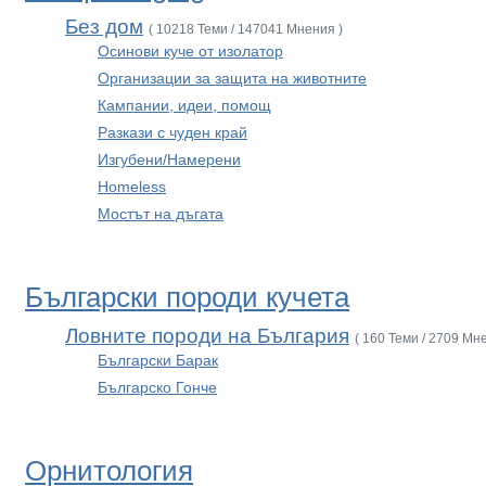
Без дом
( 10218 Теми / 147041 Мнения )
Осинови куче от изолатор
Организации за защита на животните
Кампании, идеи, помощ
Разкази с чуден край
Изгубени/Намерени
Homeless
Мостът на дъгата
Български породи кучета
Ловните породи на България
( 160 Теми / 2709 Мн
Български Барак
Българско Гонче
Орнитология