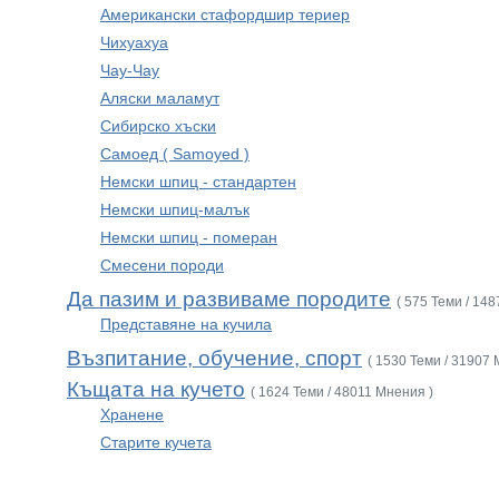
Американски стафордшир териер
Чихуахуа
Чау-Чау
Аляски маламут
Сибирско хъски
Самоед ( Samoyed )
Немски шпиц - стандартен
Немски шпиц-малък
Немски шпиц - померан
Смесени породи
Да пазим и развиваме породите
( 575 Теми / 14
Представяне на кучила
Възпитание, обучение, спорт
( 1530 Теми / 31907 
Къщата на кучето
( 1624 Теми / 48011 Мнения )
Хранене
Старите кучета