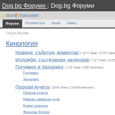
Dog.bg Форуми
: Dog.bg Форуми
Вход
Регистрация
Форуми
Потребители
Тагове
Gallery
Dog.bg Форуми
Кинология
Новини, събития, коментар
( 1471 Теми / 37797 Мне
Изложби, състезания, календар
( 727 Теми / 213
Грууминг и Хендлинг
( 178 Теми / 5382 Мнения )
Грууминг
Хендлинг
Породи кучета
( 2050 Теми / 270609 Мнения )
Породи кучета
Немско овчарско куче
Кокер спаньол
Френски булдог