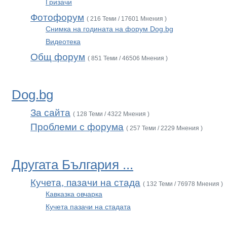
Гризачи
Фотофорум
( 216 Теми / 17601 Мнения )
Снимка на годината на форум Dog.bg
Видеотека
Общ форум
( 851 Теми / 46506 Мнения )
Dog.bg
За сайта
( 128 Теми / 4322 Мнения )
Проблеми с форума
( 257 Теми / 2229 Мнения )
Другата България ...
Кучета, пазачи на стада
( 132 Теми / 76978 Мнения )
Кавказка овчарка
Кучета пазачи на стадата