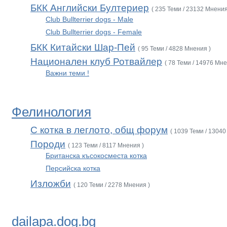
БКК Английски Бултериер
( 235 Теми / 23132 Мнения
Club Bullterrier dogs - Male
Club Bullterrier dogs - Female
БКК Китайски Шар-Пей
( 95 Теми / 4828 Мнения )
Национален клуб Ротвайлер
( 78 Теми / 14976 Мне
Важни теми !
Фелинология
С котка в леглото, общ форум
( 1039 Теми / 13040
Породи
( 123 Теми / 8117 Мнения )
Британска късокосместа котка
Персийска котка
Изложби
( 120 Теми / 2278 Мнения )
dailapa.dog.bg