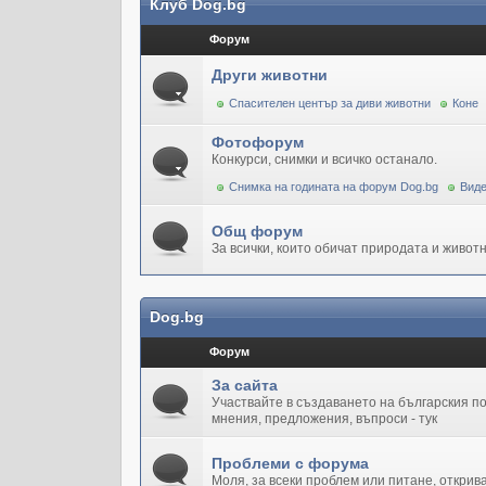
Клуб Dog.bg
Форум
Други животни
Спасителен център за диви животни
Коне
Фотофорум
Конкурси, снимки и всичко останало.
Снимка на годината на форум Dog.bg
Виде
Общ форум
За всички, които обичат природата и животн
Dog.bg
Форум
За сайта
Участвайте в създаването на българския 
мнения, предложения, въпроси - тук
Проблеми с форума
Моля, за всеки проблем или питане, открив