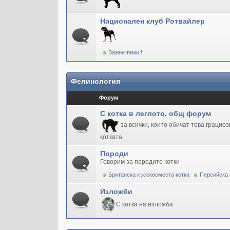
Национален клуб Ротвайлер
Важни теми !
Фелинология
Форум
С котка в леглото, общ форум
за всички, които обичат това грацио
котката.
Породи
Говорим за породите котки
Британска късокосместа котка
Персийска 
Изложби
С котка на изложба