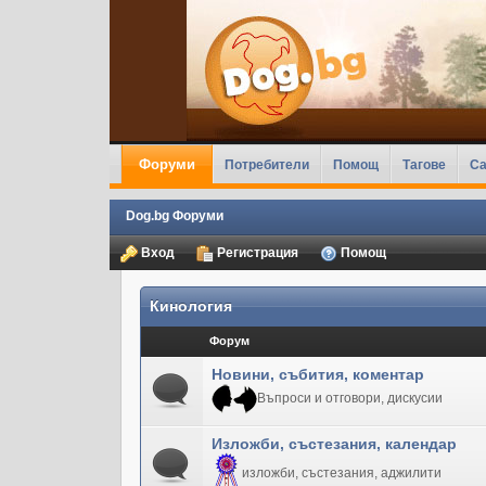
Форуми
Потребители
Помощ
Тагове
Ca
Dog.bg Форуми
Вход
Регистрация
Помощ
Кинология
Форум
Новини, събития, коментар
Въпроси и отговори, дискусии
Изложби, състезания, календар
изложби, състезания, аджилити