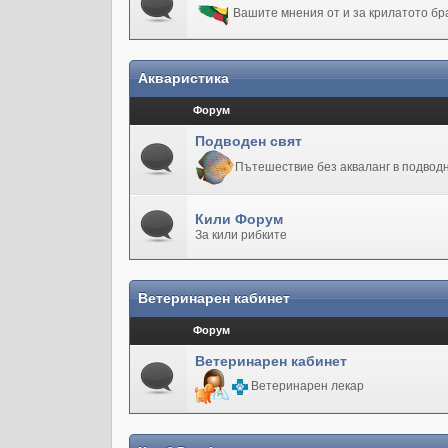
Вашите мнения от и за крилатото бр
Акваристика
Форум
Подводен свят
Пътешествие без акваланг в подводн
Кили Форум
За кили рибките
Ветеринарен кабинет
Форум
Ветеринарен кабинет
Ветеринарен лекар