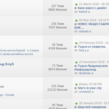
21 March 2018 - 06:3
107 Теми
в:
Кане корсо с диабет
9685 Мнения
от:
kaira3
08 May 2018 - 03:19 
235 Теми
в:
НОВО: ОБЩО СЪБРА
7547 Мнения
БНК ...
от:
slaviad
20 February 2019 - 1
46 Теми
в:
Търси се левретка.
4169 Мнения
от:
NeLy
Руска хрътка Борзой
Салуки
т, малка английска хрътка
23 November 2018 - 0
нд Клуб
72 Теми
в:
Търся Ландзеер или
8874 Мнения
Нюфаундленд
от:
drukman
Вчера, 05:38 PM
235 Теми
ове
в:
She's in your city
23132 Мнения
от:
crowlyeh
dogs - Female
28 January 2019 - 02
95 Теми
в:
Шар-пей говорилня
4828 Мнения