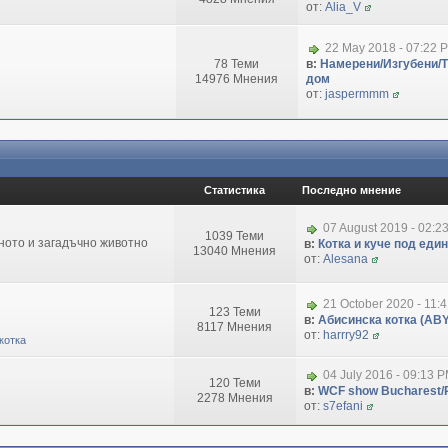
от:
Alia_V
22 May 2018 - 07:22 
78 Теми
в:
Намерени/Изгубени/
14976 Мнения
дом
от:
jaspermmm
Статистика
Последно мнение
07 August 2019 - 02:2
1039 Теми
зното и загадъчно животно
в:
Котка и куче под еди
13040 Мнения
от:
Alesana
21 October 2020 - 11:
123 Теми
в:
Абисинска котка (ABY
8117 Мнения
от:
harrry92
котка
04 July 2016 - 09:13 
120 Теми
в:
WCF show Bucharest/R
2278 Мнения
от:
s7efani