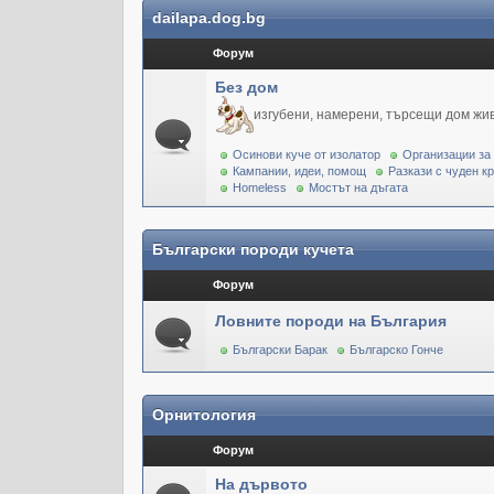
dailapa.dog.bg
Форум
Без дом
изгубени, намерени, търсещи дом жи
Осинови куче от изолатор
Организации за
Кампании, идеи, помощ
Разкази с чуден к
Homeless
Мостът на дъгата
Български породи кучета
Форум
Ловните породи на България
Български Барак
Българско Гонче
Орнитология
Форум
На дървото