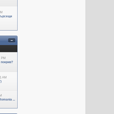
PM
Търсещи
3 PM
н покрив?
41 AM
)
PM
omania ...