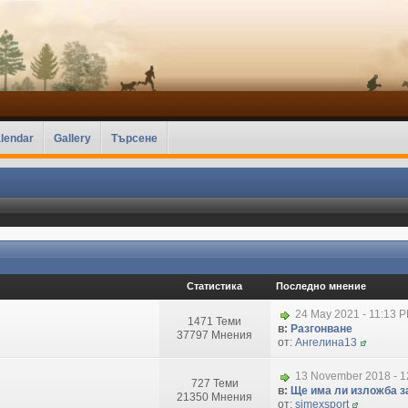
lendar
Gallery
Търсене
Статистика
Последно мнение
24 May 2021 - 11:13 
1471 Теми
в:
Разгонване
37797 Мнения
от:
Ангелина13
13 November 2018 - 1
727 Теми
в:
Ще има ли изложба за
21350 Мнения
от:
simexsport