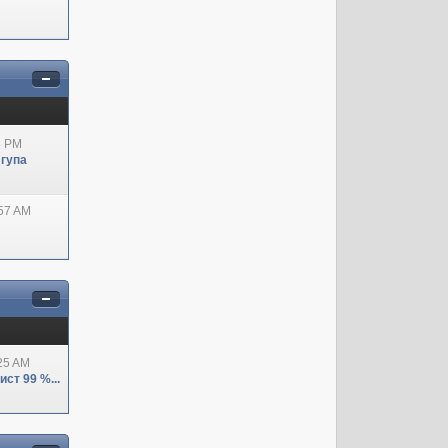
8 PM
 гупа
:57 AM
:25 AM
ст 99 %...