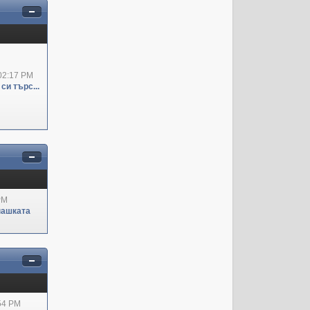
02:17 PM
си търс...
PM
пашката
:54 PM