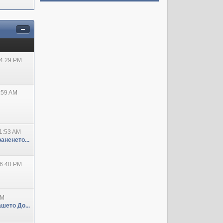
04:29 PM
:59 AM
1:53 AM
аненето...
06:40 PM
PM
шето До...