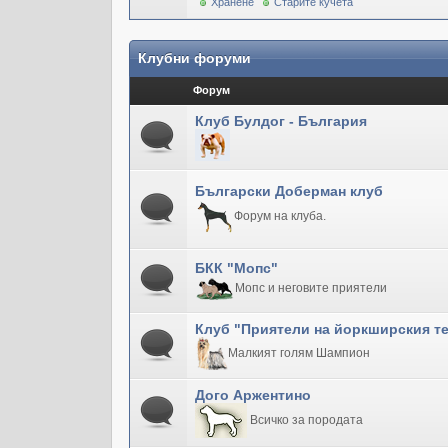
Хранене
Старите кучета
Клубни форуми
Форум
Клуб Булдог - България
Български Доберман клуб
Форум на клуба.
БКК "Мопс"
Мопс и неговите приятели
Клуб "Приятели на йоркширския т
Малкият голям Шампион
Дого Аржентино
Всичко за породата