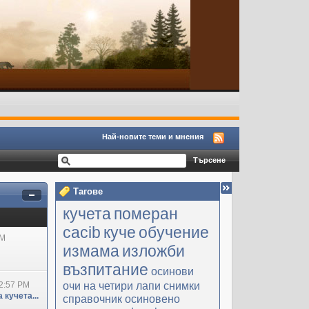
Най-новите теми и мнения
Тагове
кучета
померан
cacib
куче
обучение
PM
измама
изложби
възпитание
осинови
очи на четири лапи
снимки
2:57 PM
 кучета...
справочник
осиновено