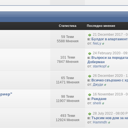
Статистика
Последно мнение
21 December 2017 - 
59 Теми
в:
Булдог в апартамент
5588 Мнения
от:
NeLy
24 February 2020 - 09
101 Теми
в:
Въпроси за породата
7847 Мнения
Доберман
от:
starrkopf
26 December 2020 - 1
65 Теми
в:
Всичко свързано с хр
11471 Мнения
от:
Джуди
ериер"
16 November 2019 - 
98 Теми
в:
Раждане
11907 Мнения
от:
sheili
28 July 2022 - 08:00 
493 Теми
в:
Търсим нов дом за на
12924 Мнения
от:
Hammdh