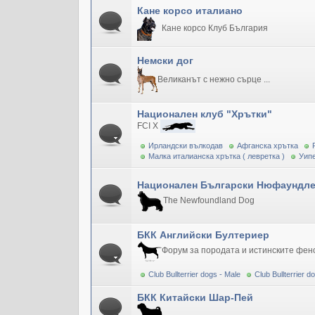
Кане корсо италиано
Кане корсо Клуб България
Немски дог
Великанът с нежно сърце ...
Национален клуб "Хрътки"
FCI X
Ирландски вълкодав
Афганска хрътка
Малка италианска хрътка ( левретка )
Уипе
Национален Български Нюфаундле
The Newfoundland Dog
БКК Английски Бултериер
Форум за породата и истинските фен
Club Bullterrier dogs - Male
Club Bullterrier 
БКК Китайски Шар-Пей