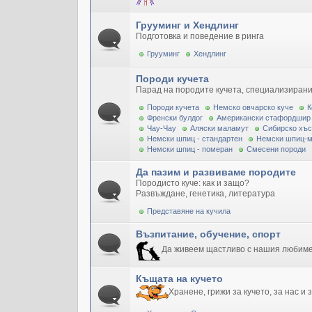
Грууминг и Хендлинг
Подготовка и поведение в ринга
Грууминг
Хендлинг
Породи кучета
Парад на породите кучета, специализирани
Породи кучета
Немско овчарско куче
К
Френски булдог
Американски стафордшир
Чау-Чау
Аляски маламут
Сибирско хъс
Немски шпиц - стандартен
Немски шпиц-
Немски шпиц - померан
Смесени породи
Да пазим и развиваме породите
Породисто куче: как и защо?
Развъждане, генетика, литература
Представяне на кучила
Възпитание, обучение, спорт
Да живеем щастливо с нашия любим
Къщата на кучето
Хранене, грижи за кучето, за нас и 