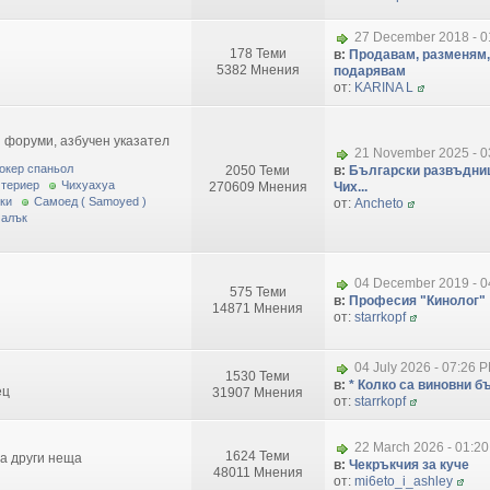
27 December 2018 - 0
178 Теми
в:
Продавам, разменям,
5382 Мнения
подарявам
от:
KARINA L
 форуми, азбучен указател
21 November 2025 - 0
окер спаньол
2050 Теми
в:
Български развъдниц
 териер
Чихуахуа
270609 Мнения
Чих...
ки
Самоед ( Samoyed )
от:
Ancheto
малък
04 December 2019 - 0
575 Теми
в:
Професия "Кинолог"
14871 Мнения
от:
starrkopf
04 July 2026 - 07:26 
1530 Теми
в:
* Колко са виновни бъ
ец
31907 Мнения
от:
starrkopf
22 March 2026 - 01:2
1624 Теми
за други неща
в:
Чекръкчия за куче
48011 Мнения
от:
mi6eto_i_ashley