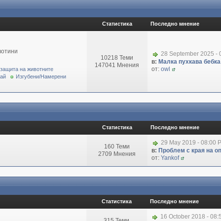
Статистика
Последно мнение
вотини
28 September 2025 - 
10218 Теми
в:
Малка пухкава бебка 
147041 Мнения
от:
owl
 защита на животните
рай
Изгубени/Намерени
Статистика
Последно мнение
29 May 2019 - 08:00 
160 Теми
в:
Проблем с края на о
2709 Мнения
от:
Yankof
Статистика
Последно мнение
16 October 2018 - 08
315 Теми