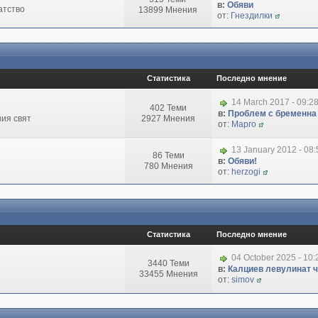
в:
Обяви
атство
13899 Мнения
от:
Гнездилки
Статистика
Последно мнение
14 March 2017 - 09:2
402 Теми
в:
Проблем с бременна
ия свят
2927 Мнения
от:
Марго
13 January 2012 - 08
86 Теми
в:
Обяви!
780 Мнения
от:
herzogi
Статистика
Последно мнение
04 October 2025 - 10
3440 Теми
в:
Калциев левулинат чи
33455 Мнения
от:
simov