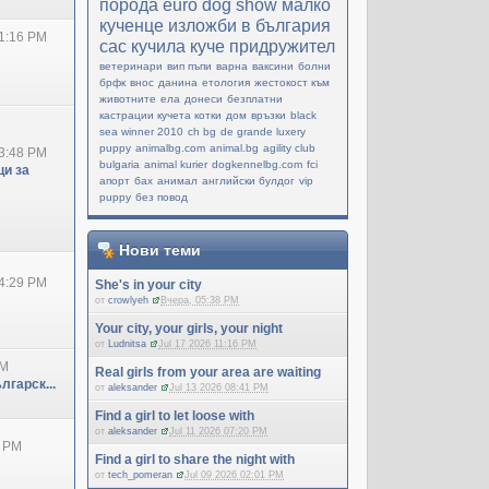
порода
еuro dog show
малко
кученце
изложби в българия
1:16 PM
cac
кучила
куче придружител
ветеринари
вип пъпи
варна
ваксини
болни
брфк
внос
данина
етология
жестокост към
животните
ела
донеси
безплатни
кастрации кучета котки
дом
връзки
black
sea winner 2010
ch bg
de grande luxery
puppy
animalbg.com
animal.bg
agility club
3:48 PM
bulgaria
animal kurier
dogkennelbg.com
fci
и за
апорт
бах
анимал
английски булдог
vip
puppy
без повод
Нови теми
4:29 PM
She's in your city
от
crowlyeh
Вчера, 05:38 PM
Your city, your girls, your night
от
Ludnitsa
Jul 17 2026 11:16 PM
PM
Real girls from your area are waiting
лгарск...
от
aleksander
Jul 13 2026 08:41 PM
Find a girl to let loose with
от
aleksander
Jul 11 2026 07:20 PM
0 PM
Find a girl to share the night with
от
tech_pomeran
Jul 09 2026 02:01 PM