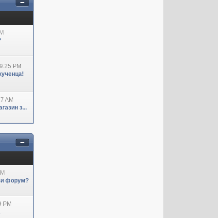
AM
?
09:25 PM
кученца!
27 AM
азин з...
AM
ози форум?
29 PM
А