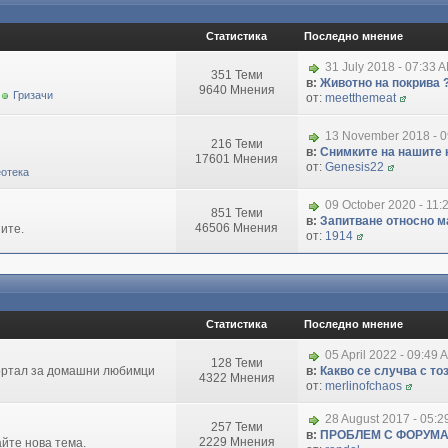
Статистика
Последно мнение
31 July 2018 - 07:33 
351 Теми
в:
Животно на покрива 
9640 Мнения
Гризачи
от:
meetthemeat
13 November 2018 - 
216 Теми
в:
Снимките на нашите 
17601 Мнения
от:
Genesis22
отека
09 October 2020 - 11:
851 Теми
в:
Запитване относно маг
46506 Мнения
ите.
от:
1914
Статистика
Последно мнение
05 April 2022 - 09:49 
128 Теми
портал за домашни любимци
в:
Какво се случва с т
4322 Мнения
от:
merlinofchaos
28 August 2017 - 05:
257 Теми
в:
ПРОБЛЕМ С ФОРУМ
2229 Мнения
айте нова тема.