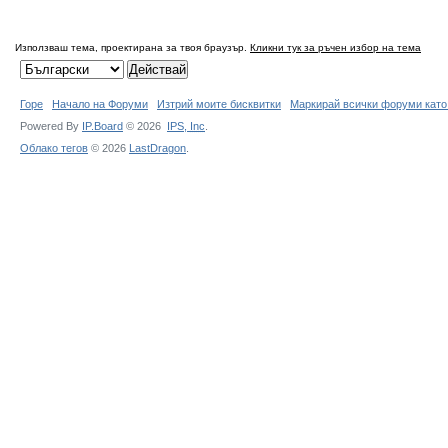
Използваш тема, проектирана за твоя браузър.
Кликни тук за ръчен избор на тема
Горе
Начало на Форуми
Изтрий моите бисквитки
Маркирай всички форуми като
Powered By
IP.Board
© 2026
IPS,
Inc
.
Облако тегов
© 2026
LastDragon
.