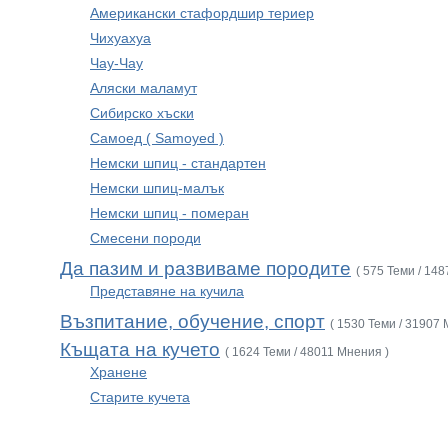
Американски стафордшир териер
Чихуахуа
Чау-Чау
Аляски маламут
Сибирско хъски
Самоед ( Samoyed )
Немски шпиц - стандартен
Немски шпиц-малък
Немски шпиц - померан
Смесени породи
Да пазим и развиваме породите
( 575 Теми / 14
Представяне на кучила
Възпитание, обучение, спорт
( 1530 Теми / 31907 
Къщата на кучето
( 1624 Теми / 48011 Мнения )
Хранене
Старите кучета