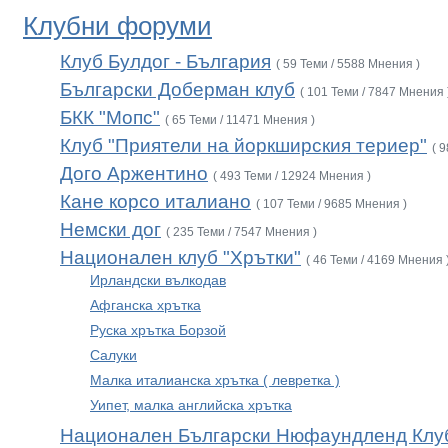
Клубни форуми
Клуб Булдог - България
( 59 Теми / 5588 Мнения )
Български Доберман клуб
( 101 Теми / 7847 Мнения 
БКК "Мопс"
( 65 Теми / 11471 Мнения )
Клуб "Приятели на йоркширския териер"
( 
Дого Аржентино
( 493 Теми / 12924 Мнения )
Кане корсо италиано
( 107 Теми / 9685 Мнения )
Немски дог
( 235 Теми / 7547 Мнения )
Национален клуб "Хрътки"
( 46 Теми / 4169 Мнения 
Ирландски вълкодав
Афганска хрътка
Руска хрътка Борзой
Салуки
Малка италианска хрътка ( левретка )
Уипет, малка английска хрътка
Национален Български Нюфаундленд Клу