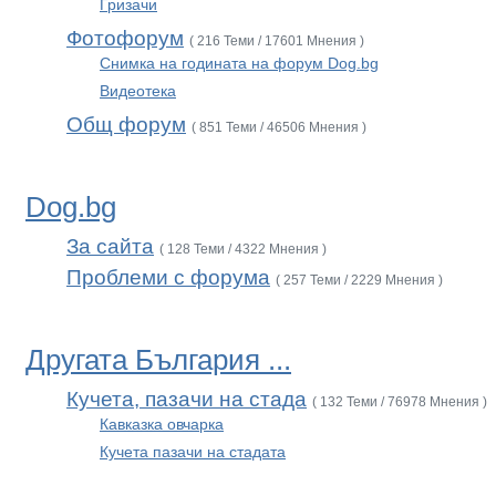
Гризачи
Фотофорум
( 216 Теми / 17601 Мнения )
Снимка на годината на форум Dog.bg
Видеотека
Общ форум
( 851 Теми / 46506 Мнения )
Dog.bg
За сайта
( 128 Теми / 4322 Мнения )
Проблеми с форума
( 257 Теми / 2229 Мнения )
Другата България ...
Кучета, пазачи на стада
( 132 Теми / 76978 Мнения )
Кавказка овчарка
Кучета пазачи на стадата