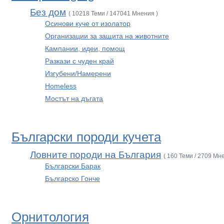
Без дом
( 10218 Теми / 147041 Мнения )
Осинови куче от изолатор
Организации за защита на животните
Кампании, идеи, помощ
Разкази с чуден край
Изгубени/Намерени
Homeless
Мостът на дъгата
Български породи кучета
Ловните породи на България
( 160 Теми / 2709 Мн
Български Барак
Българско Гонче
Орнитология