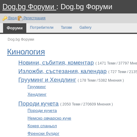
Dog.bg Форуми
: Dog.bg Форуми
Вход
Регистрация
Форуми
Потребители
Тагове
Gallery
Dog.bg Форуми
Кинология
Новини, събития, коментар
( 1471 Теми / 37797 Мне
Изложби, състезания, календар
( 727 Теми / 213
Грууминг и Хендлинг
( 178 Теми / 5382 Мнения )
Грууминг
Хендлинг
Породи кучета
( 2050 Теми / 270609 Мнения )
Породи кучета
Немско овчарско куче
Кокер спаньол
Френски булдог