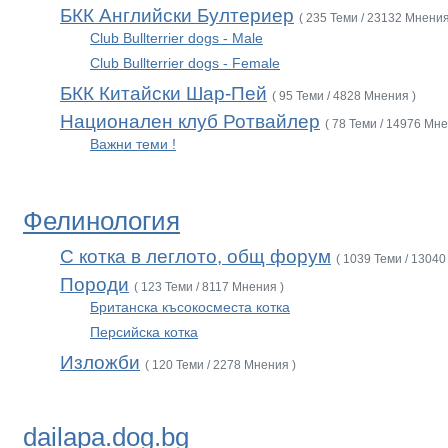
БКК Английски Бултериер
( 235 Теми / 23132 Мнения
Club Bullterrier dogs - Male
Club Bullterrier dogs - Female
БКК Китайски Шар-Пей
( 95 Теми / 4828 Мнения )
Национален клуб Ротвайлер
( 78 Теми / 14976 Мне
Важни теми !
Фелинология
С котка в леглото, общ форум
( 1039 Теми / 13040
Породи
( 123 Теми / 8117 Мнения )
Британска късокосместа котка
Персийска котка
Изложби
( 120 Теми / 2278 Мнения )
dailapa.dog.bg