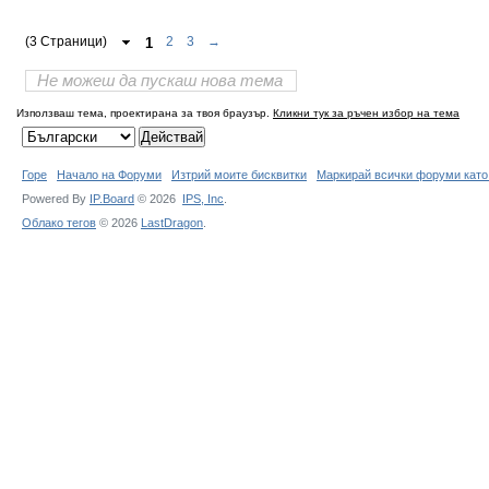
(3 Страници)
1
2
3
→
Не можеш да пускаш нова тема
Използваш тема, проектирана за твоя браузър.
Кликни тук за ръчен избор на тема
Горе
Начало на Форуми
Изтрий моите бисквитки
Маркирай всички форуми като
Powered By
IP.Board
© 2026
IPS,
Inc
.
Облако тегов
© 2026
LastDragon
.