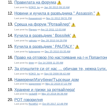
Правилата на форума
Важна тема:
Last post by
KOKO_ko
on
Jan 30 2013 09:10 AM
Новини и кучила в развъдника " Assassin "
Важн
Last post by
Assassinrott
on
Nov 11 2012 09:51 PM
Среща на форум "Ротвайлер"
Важна тема:
Last post by
Players
on
Apr 13 2011 12:03 AM
Кучила в развъдник ' Bossilek'
Важна тема:
Last post by
valnata
on
Dec 26 2010 04:29 PM
Кучила в развъдник ' PAUTALY '
Важна тема:
Last post by
kolegaggg
on
Dec 25 2010 03:35 AM
Право на отговор (по настояване на г-н Попантон
Last post by
dmm
on
Oct 14 2009 11:35 AM
За отишлите си от нас ... обичам те, нежна Lynx.
Last post by
KOKO_ko
on
Sep 03 2009 06:42 AM
Намерени/Изгубени/Търсещи дом
Last post by
jaspermmm
on
May 22 2018 07:22 PM
Хранене и грижи за ротвайлера!
Last post by
neda68
on
May 15 2018 06:39 AM
РОТ говорилня
Last post by
Roni852
on
Oct 05 2017 12:49 PM