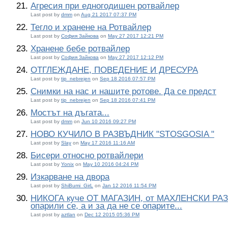
Агресия при едногодишен ротвайлер
Last post by
dmm
on
Aug 21 2017 07:37 PM
Тегло и хранене на Ротвайлер
Last post by
София Зайкова
on
May 27 2017 12:21 PM
Хранене бебе ротвайлер
Last post by
София Зайкова
on
May 27 2017 12:12 PM
ОТГЛЕЖДАНЕ, ПОВЕДЕНИЕ И ДРЕСУРА
Last post by
tip_nebrejen
on
Sep 18 2016 07:57 PM
Снимки на нас и нашите ротове. Да се предст
Last post by
tip_nebrejen
on
Sep 18 2016 07:41 PM
Мостът на дъгата...
Last post by
dmm
on
Jun 10 2016 09:27 PM
НОВО КУЧИЛО В РАЗВЪДНИК "STOSGOSIA "
Last post by
Slay
on
May 17 2016 11:16 AM
Бисери относно ротвайлери
Last post by
Yonix
on
May 10 2016 04:24 PM
Изкарване на двора
Last post by
ShiBumi_GirL
on
Jan 12 2016 11:54 PM
НИКОГА куче ОТ МАГАЗИН, от МАХЛЕНСКИ РАЗ
опарили се, а и за да не се опарите...
Last post by
aztlan
on
Dec 12 2015 05:36 PM