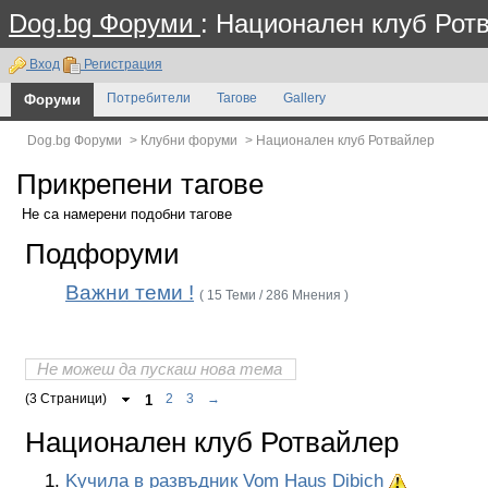
Dog.bg Форуми
: Национален клуб Рот
Вход
Регистрация
Форуми
Потребители
Тагове
Gallery
Dog.bg Форуми
>
Клубни форуми
>
Национален клуб Ротвайлер
Прикрепени тагове
Не са намерени подобни тагове
Подфоруми
Важни теми !
( 15 Теми / 286 Мнения )
Не можеш да пускаш нова тема
(3 Страници)
1
2
3
→
Национален клуб Ротвайлер
Kучила в развъдник Vom Haus Dibich
Важна тема: