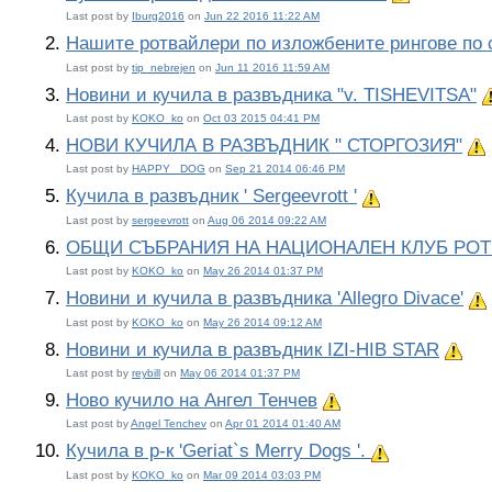
Last post by
Iburg2016
on
Jun 22 2016 11:22 AM
Нашите ротвайлери по изложбените рингове по 
Last post by
tip_nebrejen
on
Jun 11 2016 11:59 AM
Новини и кучила в развъдника "v. TISHEVITSA"
Last post by
KOKO_ko
on
Oct 03 2015 04:41 PM
НОВИ КУЧИЛА В РАЗВЪДНИК " СТОРГОЗИЯ"
Last post by
HAPPY_ DOG
on
Sep 21 2014 06:46 PM
Кучила в развъдник ' Sergeevrott '
Важна тема:
Last post by
sergeevrott
on
Aug 06 2014 09:22 AM
ОБЩИ СЪБРАНИЯ НА НАЦИОНАЛЕН КЛУБ РОТВА
Last post by
KOKO_ko
on
May 26 2014 01:37 PM
Новини и кучила в развъдника 'Allegro Divace'
Last post by
KOKO_ko
on
May 26 2014 09:12 AM
Новини и кучила в развъдник IZI-HIB STAR
Важн
Last post by
reybill
on
May 06 2014 01:37 PM
Ново кучило на Ангел Тенчев
Важна тема:
Last post by
Angel Tenchev
on
Apr 01 2014 01:40 AM
Кучила в р-к 'Geriat`s Merry Dogs '.
Важна тема:
Last post by
KOKO_ko
on
Mar 09 2014 03:03 PM