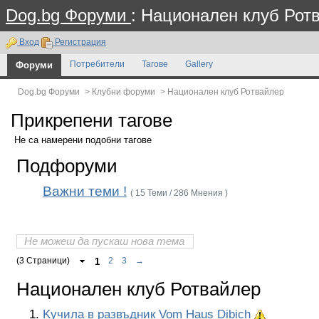
Dog.bg Форуми
: Национален клуб Рот
Вход
Регистрация
Форуми
Потребители
Тагове
Gallery
Dog.bg Форуми
>
Клубни форуми
>
Национален клуб Ротвайлер
Прикрепени тагове
Не са намерени подобни тагове
Подфоруми
Важни теми !
( 15 Теми / 286 Мнения )
Не можеш да пускаш нова тема
(3 Страници)
1
2
3
→
Национален клуб Ротвайлер
Kучила в развъдник Vom Haus Dibich
Важна тема: