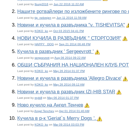
Last post by
Iburg2016
on
Jun 22 2016 11:22 AM
Нашите ротвайлери по изложбените рингове по 
Last post by
tip_nebrejen
on
Jun 11 2016 11:59 AM
Новини и кучила в развъдника "v. TISHEVITSA"
Last post by
KOKO_ko
on
Oct 03 2015 04:41 PM
НОВИ КУЧИЛА В РАЗВЪДНИК " СТОРГОЗИЯ"
Last post by
HAPPY_ DOG
on
Sep 21 2014 06:46 PM
Кучила в развъдник ' Sergeevrott '
Важна тема:
Last post by
sergeevrott
on
Aug 06 2014 09:22 AM
ОБЩИ СЪБРАНИЯ НА НАЦИОНАЛЕН КЛУБ РОТВА
Last post by
KOKO_ko
on
May 26 2014 01:37 PM
Новини и кучила в развъдника 'Allegro Divace'
Last post by
KOKO_ko
on
May 26 2014 09:12 AM
Новини и кучила в развъдник IZI-HIB STAR
Важн
Last post by
reybill
on
May 06 2014 01:37 PM
Ново кучило на Ангел Тенчев
Важна тема:
Last post by
Angel Tenchev
on
Apr 01 2014 01:40 AM
Кучила в р-к 'Geriat`s Merry Dogs '.
Важна тема:
Last post by
KOKO_ko
on
Mar 09 2014 03:03 PM