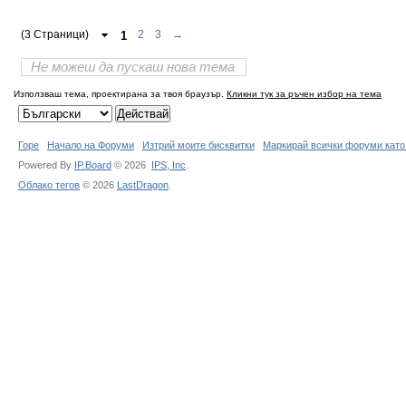
(3 Страници)
1
2
3
→
Не можеш да пускаш нова тема
Използваш тема, проектирана за твоя браузър.
Кликни тук за ръчен избор на тема
Горе
Начало на Форуми
Изтрий моите бисквитки
Маркирай всички форуми като
Powered By
IP.Board
© 2026
IPS,
Inc
.
Облако тегов
© 2026
LastDragon
.