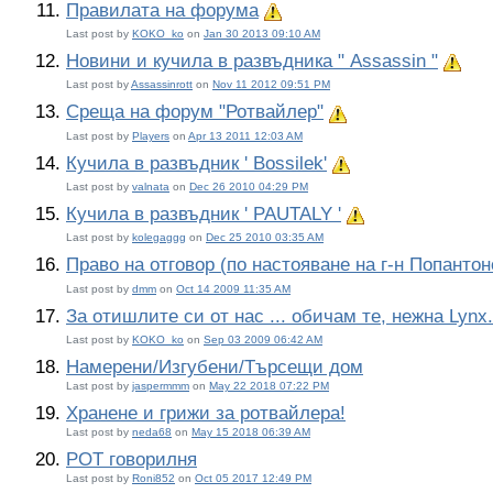
Правилата на форума
Важна тема:
Last post by
KOKO_ko
on
Jan 30 2013 09:10 AM
Новини и кучила в развъдника " Assassin "
Важн
Last post by
Assassinrott
on
Nov 11 2012 09:51 PM
Среща на форум "Ротвайлер"
Важна тема:
Last post by
Players
on
Apr 13 2011 12:03 AM
Кучила в развъдник ' Bossilek'
Важна тема:
Last post by
valnata
on
Dec 26 2010 04:29 PM
Кучила в развъдник ' PAUTALY '
Важна тема:
Last post by
kolegaggg
on
Dec 25 2010 03:35 AM
Право на отговор (по настояване на г-н Попантон
Last post by
dmm
on
Oct 14 2009 11:35 AM
За отишлите си от нас ... обичам те, нежна Lynx.
Last post by
KOKO_ko
on
Sep 03 2009 06:42 AM
Намерени/Изгубени/Търсещи дом
Last post by
jaspermmm
on
May 22 2018 07:22 PM
Хранене и грижи за ротвайлера!
Last post by
neda68
on
May 15 2018 06:39 AM
РОТ говорилня
Last post by
Roni852
on
Oct 05 2017 12:49 PM