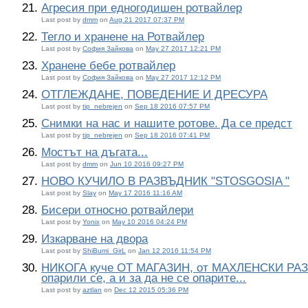
Агресия при едногодишен ротвайлер
Last post by
dmm
on
Aug 21 2017 07:37 PM
Тегло и хранене на Ротвайлер
Last post by
София Зайкова
on
May 27 2017 12:21 PM
Хранене бебе ротвайлер
Last post by
София Зайкова
on
May 27 2017 12:12 PM
ОТГЛЕЖДАНЕ, ПОВЕДЕНИЕ И ДРЕСУРА
Last post by
tip_nebrejen
on
Sep 18 2016 07:57 PM
Снимки на нас и нашите ротове. Да се предст
Last post by
tip_nebrejen
on
Sep 18 2016 07:41 PM
Мостът на дъгата...
Last post by
dmm
on
Jun 10 2016 09:27 PM
НОВО КУЧИЛО В РАЗВЪДНИК "STOSGOSIA "
Last post by
Slay
on
May 17 2016 11:16 AM
Бисери относно ротвайлери
Last post by
Yonix
on
May 10 2016 04:24 PM
Изкарване на двора
Last post by
ShiBumi_GirL
on
Jan 12 2016 11:54 PM
НИКОГА куче ОТ МАГАЗИН, от МАХЛЕНСКИ РАЗ
опарили се, а и за да не се опарите...
Last post by
aztlan
on
Dec 12 2015 05:36 PM