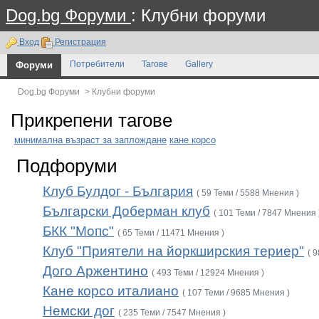
Dog.bg Форуми
: Клубни форуми
Вход
Регистрация
Форуми
Потребители
Тагове
Gallery
Dog.bg Форуми
>
Клубни форуми
Прикрепени тагове
минимална възраст за заплождане
кане корсо
Подфоруми
Клуб Булдог - България
( 59 Теми / 5588 Мнения )
Български Доберман клуб
( 101 Теми / 7847 Мнения 
БКК "Мопс"
( 65 Теми / 11471 Мнения )
Клуб "Приятели на йоркширския териер"
( 
Дого Аржентино
( 493 Теми / 12924 Мнения )
Кане корсо италиано
( 107 Теми / 9685 Мнения )
Немски дог
( 235 Теми / 7547 Мнения )