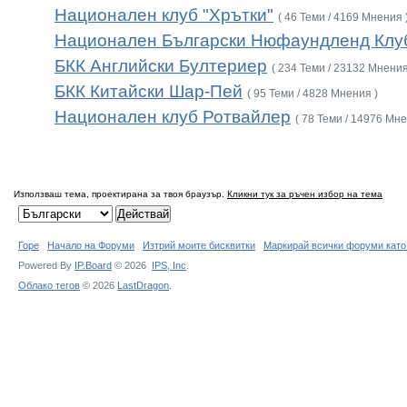
Национален клуб "Хрътки"
( 46 Теми / 4169 Мнения 
Национален Български Нюфаундленд Клу
БКК Английски Бултериер
( 234 Теми / 23132 Мнения
БКК Китайски Шар-Пей
( 95 Теми / 4828 Мнения )
Национален клуб Ротвайлер
( 78 Теми / 14976 Мне
Използваш тема, проектирана за твоя браузър.
Кликни тук за ръчен избор на тема
Горе
Начало на Форуми
Изтрий моите бисквитки
Маркирай всички форуми като
Powered By
IP.Board
© 2026
IPS,
Inc
.
Облако тегов
© 2026
LastDragon
.