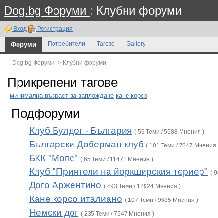
Dog.bg Форуми
: Клубни форуми
Вход
Регистрация
Форуми
Потребители
Тагове
Gallery
Dog.bg Форуми
>
Клубни форуми
Прикрепени тагове
минимална възраст за заплождане
кане корсо
Подфоруми
Клуб Булдог - България
( 59 Теми / 5588 Мнения )
Български Доберман клуб
( 101 Теми / 7847 Мнения 
БКК "Мопс"
( 65 Теми / 11471 Мнения )
Клуб "Приятели на йоркширския териер"
( 
Дого Аржентино
( 493 Теми / 12924 Мнения )
Кане корсо италиано
( 107 Теми / 9685 Мнения )
Немски дог
( 235 Теми / 7547 Мнения )