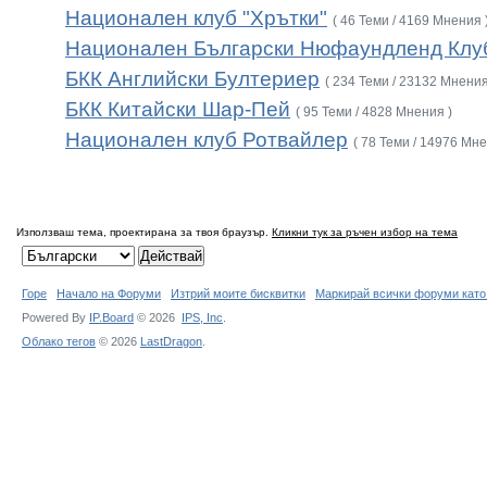
Национален клуб "Хрътки"
( 46 Теми / 4169 Мнения 
Национален Български Нюфаундленд Клу
БКК Английски Бултериер
( 234 Теми / 23132 Мнения
БКК Китайски Шар-Пей
( 95 Теми / 4828 Мнения )
Национален клуб Ротвайлер
( 78 Теми / 14976 Мне
Използваш тема, проектирана за твоя браузър.
Кликни тук за ръчен избор на тема
Горе
Начало на Форуми
Изтрий моите бисквитки
Маркирай всички форуми като
Powered By
IP.Board
© 2026
IPS,
Inc
.
Облако тегов
© 2026
LastDragon
.