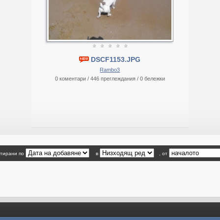
DSCF1153.JPG
Rambo3
0 коментари / 446 преглеждания / 0 бележки
ртирани по
в
, от