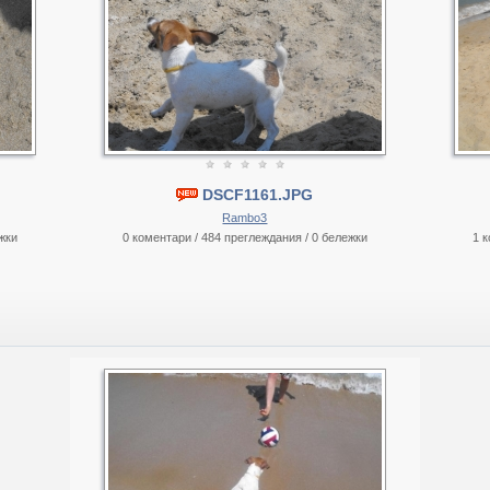
DSCF1161.JPG
Rambo3
жки
0 коментари / 484 преглеждания / 0 бележки
1 к