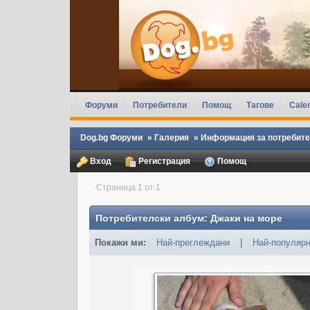
Форуми
Потребители
Помощ
Тагове
Cale
Dog.bg Форуми
»
Галерия
»
Информация за потребит
Вход
Регистрация
Помощ
Страница 1 от 1
Потребителски албум: Джаки на море
Покажи ми:
Най-преглеждани
|
Най-популяр