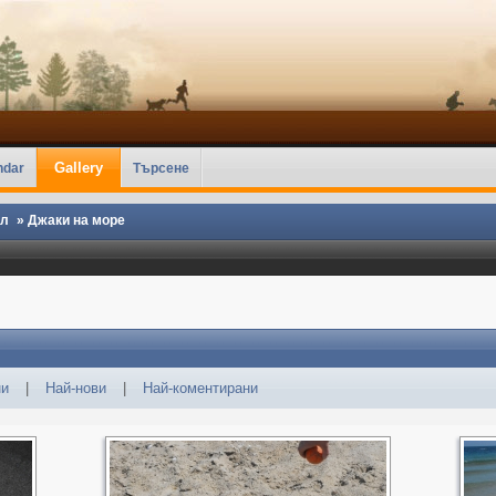
Gallery
ndar
Търсене
ел
»
Джаки на море
ни
|
Най-нови
|
Най-коментирани