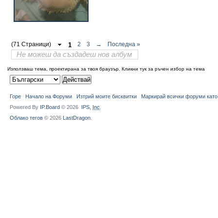
(71 Страници)
1
2
3
→
Последна »
Не можеш да създадеш нов албум
Използваш тема, проектирана за твоя браузър.
Кликни тук за ръчен избор на тема
Горе
Начало на Форуми
Изтрий моите бисквитки
Маркирай всички форуми като
Powered By
IP.Board
© 2026
IPS,
Inc
.
Облако тегов
© 2026
LastDragon
.