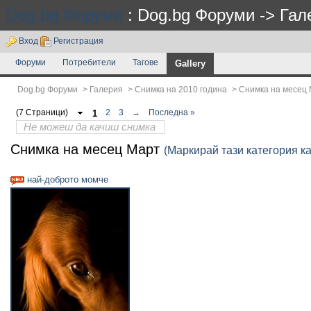
Dog.bg Форуми
: Dog.bg Форуми -> Гал
Вход
Регистрация
Форуми
Потребители
Тагове
Gallery
Dog.bg Форуми
>
Галерия
>
Снимка на 2010 година
>
Снимка на месец
(7 Страници)
1
2
3
→
Последна »
Не можеш да качиш снимка
Снимка на месец Март
(Маркирай тази категория к
най-доброто момче