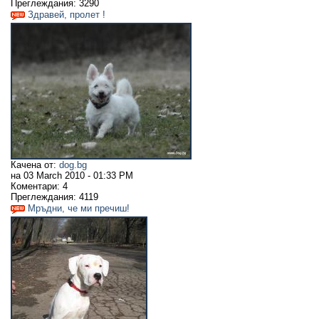
Преглеждания:
3290
Здравей, пролет !
Качена от:
dog.bg
на
03 March 2010 - 01:33 PM
Коментари:
4
Преглеждания:
4119
Мръдни, че ми пречиш!