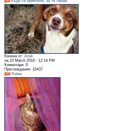
Къде си приятелю, аз те чакам
Качена от:
Anuk
на
23 March 2010 - 12:14 PM
Коментари:
0
Преглеждания:
15437
Робин