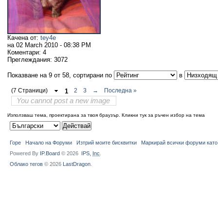
Качена от:
tey4e
на
02 March 2010 - 08:38 PM
Коментари:
4
Преглеждания:
3072
Показване на 9 от 58, сортирани по
в
(7 Страници)
1
2
3
→
Последна »
You cannot post a new image
Използваш тема, проектирана за твоя браузър.
Кликни тук за ръчен избор на тема
Горе
Начало на Форуми
Изтрий моите бисквитки
Маркирай всички форуми като
Powered By
IP.Board
© 2026
IPS,
Inc
.
Облако тегов
© 2026
LastDragon
.