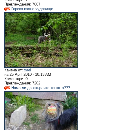
Преглеждания:
7667
Горско кално чудовище
Качена от:
xael
на
25 April 2010 - 10:13 AM
Коментари:
0
Преглеждания:
7202
Няма ли да хвърлите топката???