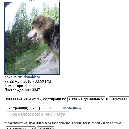
Качена от:
danai4eto
на
22 April 2010 - 08:59 PM
Коментари:
0
Преглеждания:
3347
Показване на 9 от 46, сортирани по
в
(6 Страници)
1
2
3
→
Последна »
You cannot post a new image
Използваш тема, проектирана за твоя браузър.
Кликни тук за ръчен избор на тема