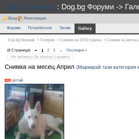
Dog.bg Форуми
: Dog.bg Форуми -> Гал
Вход
Регистрация
Форуми
Потребители
Тагове
Gallery
Dog.bg Форуми
>
Галерия
>
Снимка на 2010 година
>
Снимка на месец
(6 Страници)
1
2
3
→
Последна »
Не можеш да качиш снимка
Снимка на месец Април
(Маркирай тази категория 
алтай