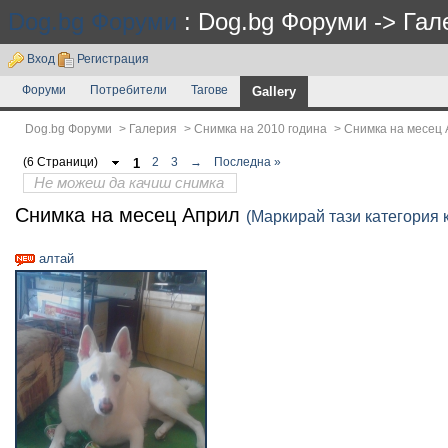
Dog.bg Форуми
: Dog.bg Форуми -> Гал
Вход
Регистрация
Форуми
Потребители
Тагове
Gallery
Dog.bg Форуми
>
Галерия
>
Снимка на 2010 година
>
Снимка на месец
(6 Страници)
1
2
3
→
Последна »
Не можеш да качиш снимка
Снимка на месец Април
(Маркирай тази категория 
алтай