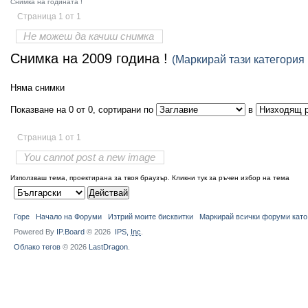
Снимка на годината !
Страница 1 от 1
Не можеш да качиш снимка
Снимка на 2009 година !
(Маркирай тази категория 
Няма снимки
Показване на 0 от 0, сортирани по
в
Страница 1 от 1
You cannot post a new image
Използваш тема, проектирана за твоя браузър.
Кликни тук за ръчен избор на тема
Горе
Начало на Форуми
Изтрий моите бисквитки
Маркирай всички форуми като
Powered By
IP.Board
© 2026
IPS,
Inc
.
Облако тегов
© 2026
LastDragon
.