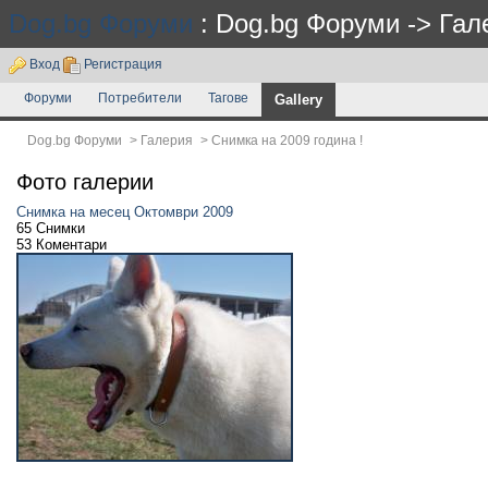
Dog.bg Форуми
: Dog.bg Форуми -> Гал
Вход
Регистрация
Форуми
Потребители
Тагове
Gallery
Dog.bg Форуми
>
Галерия
>
Снимка на 2009 година !
Фото галерии
Снимка на месец Октомври 2009
65 Снимки
53 Коментари