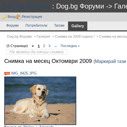
Dog.bg Форуми
: Dog.bg Форуми -> Гал
Вход
Регистрация
Форуми
Потребители
Тагове
Gallery
Dog.bg Форуми
>
Галерия
>
Снимка на 2009 година !
>
Снимка на месец
(5 Страници)
1
2
3
→
Последна »
Не можеш да качиш снимка
Снимка на месец Октомври 2009
(Маркирай тази
IMG_8425.JPG