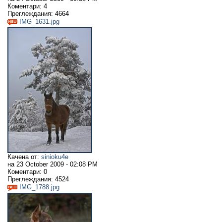
Коментари:
4
Преглеждания:
4664
IMG_1631.jpg
Качена от:
sinioku4e
на
23 October 2009 - 02:08 PM
Коментари:
0
Преглеждания:
4524
IMG_1788.jpg