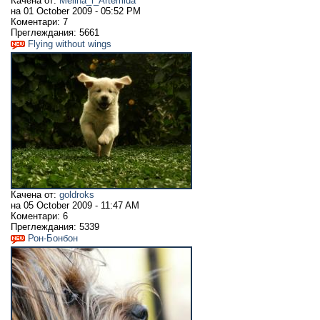
Качена от:
Melina_i_Artemida
на
01 October 2009 - 05:52 PM
Коментари:
7
Преглеждания:
5661
Flying without wings
Качена от:
goldroks
на
05 October 2009 - 11:47 AM
Коментари:
6
Преглеждания:
5339
Рон-Бонбон