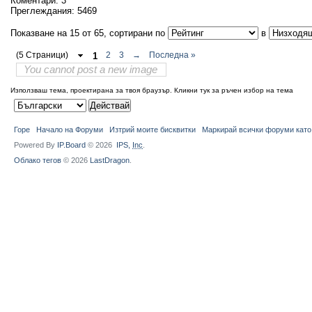
Коментари:
3
Преглеждания:
5469
Показване на 15 от 65, сортирани по
в
(5 Страници)
1
2
3
→
Последна »
You cannot post a new image
Използваш тема, проектирана за твоя браузър.
Кликни тук за ръчен избор на тема
Горе
Начало на Форуми
Изтрий моите бисквитки
Маркирай всички форуми като
Powered By
IP.Board
© 2026
IPS,
Inc
.
Облако тегов
© 2026
LastDragon
.