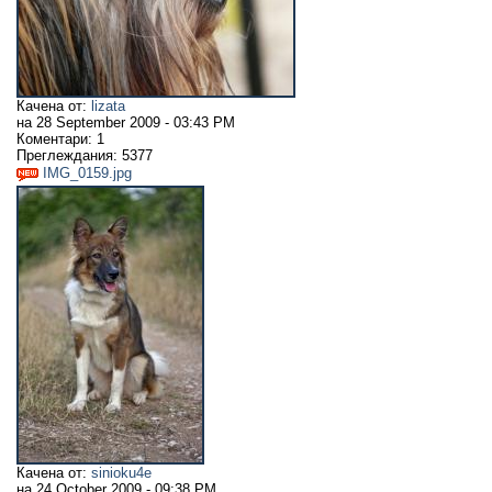
Качена от:
lizata
на
28 September 2009 - 03:43 PM
Коментари:
1
Преглеждания:
5377
IMG_0159.jpg
Качена от:
sinioku4e
на
24 October 2009 - 09:38 PM