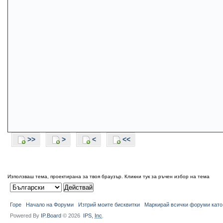
>>
>
<
<<
Използваш тема, проектирана за твоя браузър.
Кликни тук за ръчен избор на тема
Горе
Начало на Форуми
Изтрий моите бисквитки
Маркирай всички форуми като
Powered By
IP.Board
© 2026
IPS,
Inc
.