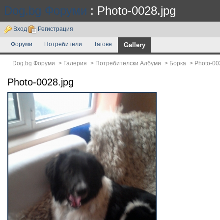
Dog.bg Форуми
: Photo-0028.jpg
Вход
Регистрация
Форуми
Потребители
Тагове
Gallery
Dog.bg Форуми
>
Галерия
>
Потребителски Албуми
>
Борка
>
Photo-00
Photo-0028.jpg