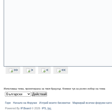
>>
>
<
<<
Използваш тема, проектирана за твоя браузър.
Кликни тук за ръчен избор на тема
Горе
Начало на Форуми
Изтрий моите бисквитки
Маркирай всички форуми като
Powered By
IP.Board
© 2026
IPS,
Inc
.