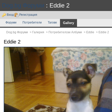
Dog.bg Форуми
: Eddie 2
Вход
Регистрация
Форуми
Потребители
Тагове
Gallery
Dog.bg Форуми
>
Галерия
>
Потребителски Албуми
>
Eddie
>
Eddie 2
Eddie 2