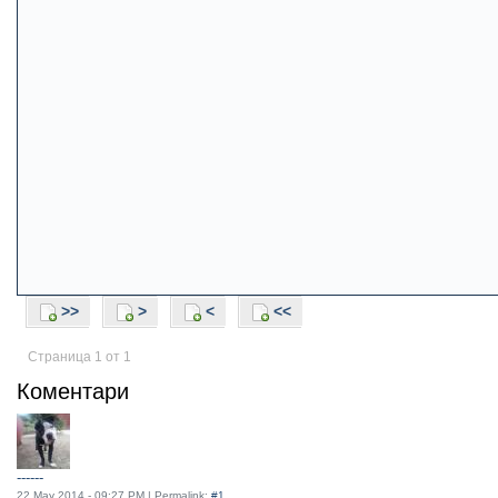
>>
>
<
<<
Страница 1 от 1
Коментари
------
22 May 2014 - 09:27 PM | Permalink:
#1