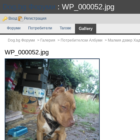
Dog.bg Форуми
: WP_000052.jpg
Вход
Регистрация
Форуми
Потребители
Тагове
Gallery
Dog.bg Форуми
>
Галерия
>
Потребителски Албуми
>
Малкия дзвер Ха
WP_000052.jpg