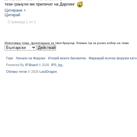
тези гранули ми приличат на Дарлинг
Цитиране +
Цитирай
Страница 1 от 1
Използваш тема, проектирана за твоя браузър.
Кликни тук за ръчен избор на тема
Горе
Начало на Форуми
Изтрий моите бисквитки
Маркирай всички форуми като
Powered By
IP.Board
© 2026
IPS,
Inc
.
Облако тегов
© 2026
LastDragon
.