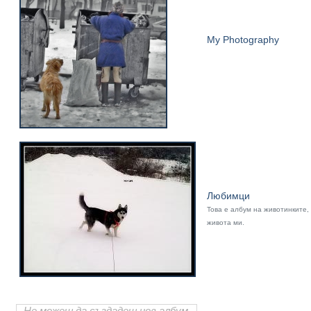
My Photography
Любимци
Това е албум на животинките, 
живота ми.
Не можеш да създадеш нов албум