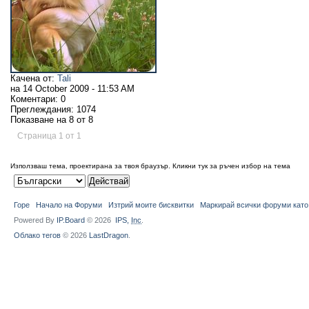
Качена от:
Tali
на
14 October 2009 - 11:53 AM
Коментари:
0
Преглеждания:
1074
Показване на 8 от 8
Страница 1 от 1
Използваш тема, проектирана за твоя браузър.
Кликни тук за ръчен избор на тема
Горе
Начало на Форуми
Изтрий моите бисквитки
Маркирай всички форуми като
Powered By
IP.Board
© 2026
IPS,
Inc
.
Облако тегов
© 2026
LastDragon
.