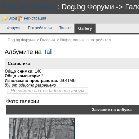
Dog.bg Форуми
: Dog.bg Форуми -> Гал
Вход
Регистрация
Форуми
Потребители
Тагове
Gallery
Dog.bg Форуми
>
Галерия
>
Информация за потребител
Албумите на
Tali
Статистика
Общо снимки:
140
Общо коментари:
2
Използвано пространство:
39.41MB
8% от общото разрешено
Не можеш да създадеш нов албум
Фото галерии
Заглавие на албума