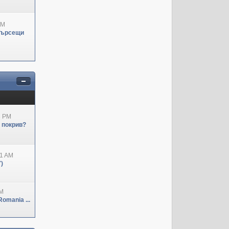
PM
Търсещи
3 PM
н покрив?
41 AM
)
PM
omania ...