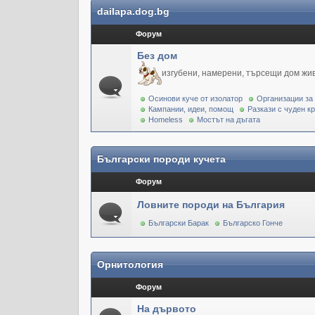
dailapa.dog.bg
Форум
Без дом
изгубени, намерени, търсещи дом жи
Осинови куче от изолатор
Организации за
Кампании, идеи, помощ
Разкази с чуден к
Homeless
Мостът на дъгата
Български породи кучета
Форум
Ловните породи на България
Български Барак
Българско Гонче
Орнитология
Форум
На дървото