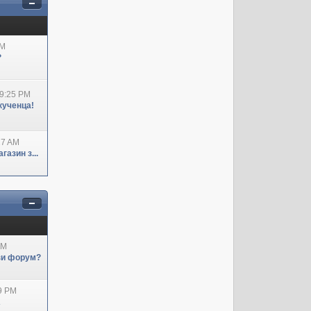
AM
?
09:25 PM
кученца!
27 AM
азин з...
AM
ози форум?
29 PM
А