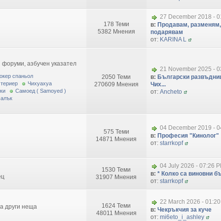
27 December 2018 - 0
178 Теми
в:
Продавам, разменям,
5382 Мнения
подарявам
от:
KARINA L
 форуми, азбучен указател
21 November 2025 - 0
окер спаньол
2050 Теми
в:
Български развъдниц
 териер
Чихуахуа
270609 Мнения
Чих...
ки
Самоед ( Samoyed )
от:
Ancheto
малък
04 December 2019 - 0
575 Теми
в:
Професия "Кинолог"
14871 Мнения
от:
starrkopf
04 July 2026 - 07:26 
1530 Теми
в:
* Колко са виновни бъ
ец
31907 Мнения
от:
starrkopf
22 March 2026 - 01:2
1624 Теми
за други неща
в:
Чекръкчия за куче
48011 Мнения
от:
mi6eto_i_ashley