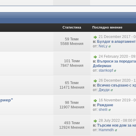
Статистика
Последно мнение
21 December 2017 - 
59 Теми
в:
Булдог в апартамент
5588 Мнения
от:
NeLy
24 February 2020 - 09
101 Теми
в:
Въпроси за породата
7847 Мнения
Доберман
от:
starrkopf
26 December 2020 - 1
65 Теми
в:
Всичко свързано с хр
11471 Мнения
от:
Джуди
ериер"
16 November 2019 - 
98 Теми
в:
Раждане
11907 Мнения
от:
sheili
28 July 2022 - 08:00 
493 Теми
в:
Търсим нов дом за на
12924 Мнения
от:
Hammdh