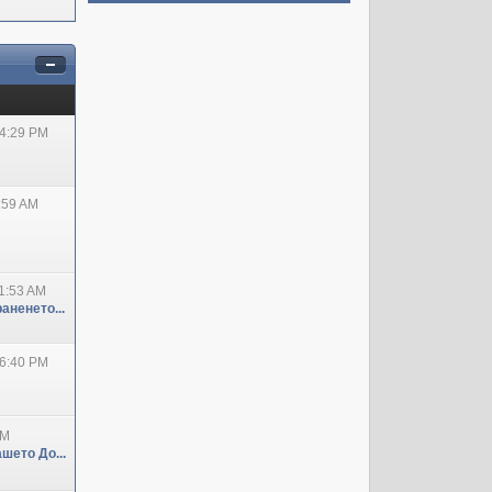
04:29 PM
:59 AM
1:53 AM
аненето...
06:40 PM
PM
шето До...