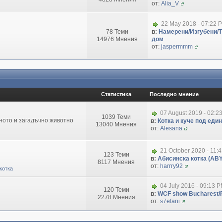
от:
Alia_V
22 May 2018 - 07:22 
78 Теми
в:
Намерени/Изгубени/
14976 Мнения
дом
от:
jaspermmm
Статистика
Последно мнение
07 August 2019 - 02:2
1039 Теми
зното и загадъчно животно
в:
Котка и куче под еди
13040 Мнения
от:
Alesana
21 October 2020 - 11:
123 Теми
в:
Абисинска котка (ABY
8117 Мнения
от:
harrry92
котка
04 July 2016 - 09:13 
120 Теми
в:
WCF show Bucharest/R
2278 Мнения
от:
s7efani