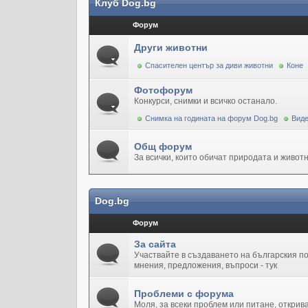
Клуб Dog.bg
Форум
Други животни
Спасителен център за диви животни
Коне
Фотофорум
Конкурси, снимки и всичко останало.
Снимка на годината на форум Dog.bg
Виде
Общ форум
За всички, които обичат природата и животн
Dog.bg
Форум
За сайта
Участвайте в създаването на българския 
мнения, предложения, въпроси - тук
Проблеми с форума
Моля, за всеки проблем или питане, открив