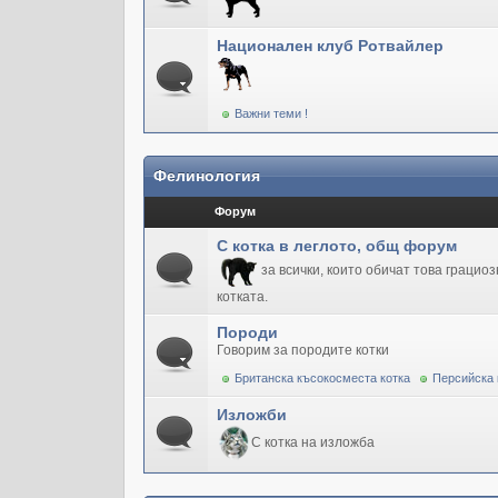
Национален клуб Ротвайлер
Важни теми !
Фелинология
Форум
С котка в леглото, общ форум
за всички, които обичат това грацио
котката.
Породи
Говорим за породите котки
Британска късокосместа котка
Персийска 
Изложби
С котка на изложба