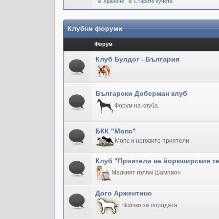
Хранене
Старите кучета
Клубни форуми
Форум
Клуб Булдог - България
Български Доберман клуб
Форум на клуба.
БКК "Мопс"
Мопс и неговите приятели
Клуб "Приятели на йоркширския т
Малкият голям Шампион
Дого Аржентино
Всичко за породата