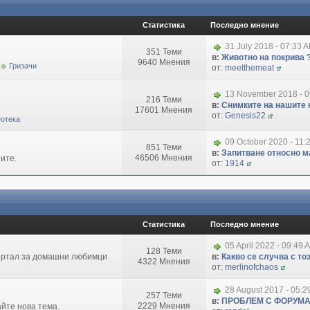
Статистика
Последно мнение
31 July 2018 - 07:33 
351 Теми
в:
Животно на покрива 
9640 Мнения
Гризачи
от:
meetthemeat
13 November 2018 - 
216 Теми
в:
Снимките на нашите 
17601 Мнения
от:
Genesis22
отека
09 October 2020 - 11:
851 Теми
в:
Запитване относно маг
46506 Мнения
ите.
от:
1914
Статистика
Последно мнение
05 April 2022 - 09:49 
128 Теми
портал за домашни любимци
в:
Какво се случва с т
4322 Мнения
от:
merlinofchaos
28 August 2017 - 05:
257 Теми
в:
ПРОБЛЕМ С ФОРУМ
2229 Мнения
айте нова тема.