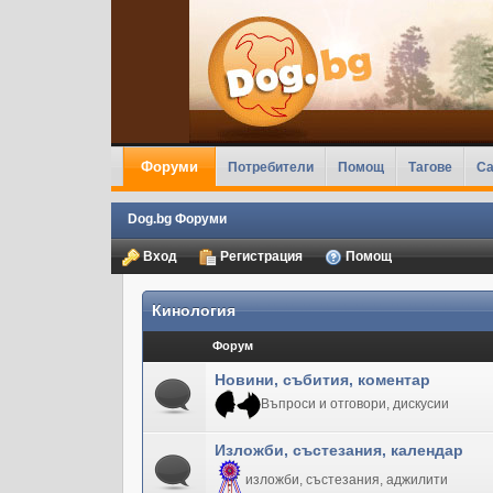
Форуми
Потребители
Помощ
Тагове
Ca
Dog.bg Форуми
Вход
Регистрация
Помощ
Кинология
Форум
Новини, събития, коментар
Въпроси и отговори, дискусии
Изложби, състезания, календар
изложби, състезания, аджилити