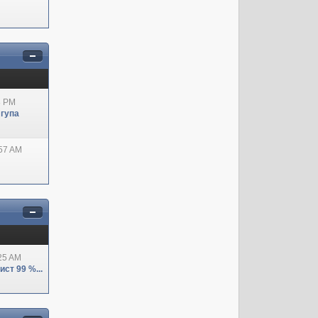
8 PM
 гупа
:57 AM
:25 AM
ст 99 %...