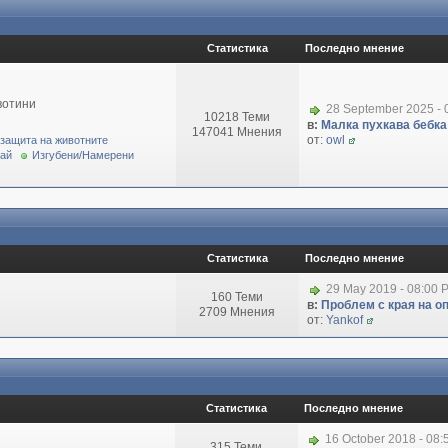
Статистика
Последно мнение
вотини
28 September 2025 - 
10218 Теми
в:
Малка пухкава бебка 
147041 Мнения
от:
owl
 защита на животните
рай
Изгубени/Намерени
Статистика
Последно мнение
29 May 2019 - 08:00 
160 Теми
в:
Проблем с края на о
2709 Мнения
от:
Yankof
Статистика
Последно мнение
16 October 2018 - 08
315 Теми