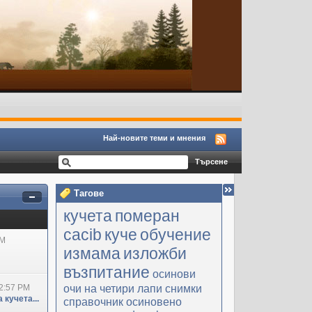
Най-новите теми и мнения
Тагове
кучета
померан
cacib
куче
обучение
PM
измама
изложби
възпитание
осинови
очи на четири лапи
снимки
2:57 PM
 кучета...
справочник
осиновено