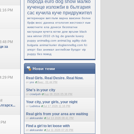
порода
еuro dog show
малко
кученце
изложби в българия
1:16 PM
cac
кучила
куче придружител
ветеринари
вип пъпи
варна
ваксини
болни
брфк
внос
данина
етология
жестокост към
животните
ела
донеси
безплатни
кастрации кучета котки
дом
връзки
black
sea winner 2010
ch bg
de grande luxery
puppy
animalbg.com
animal.bg
agility club
3:48 PM
bulgaria
animal kurier
dogkennelbg.com
fci
и за
апорт
бах
анимал
английски булдог
vip
puppy
без повод
Нови теми
4:29 PM
Real Girls. Real Desire. Real Now.
от
yss
Днес, 01:44 PM
She's in your city
от
crowlyeh
Aug 06 2026 05:38 PM
PM
Your city, your girls, your night
лгарск...
от
Ludnitsa
Jul 17 2026 11:16 PM
Real girls from your area are waiting
от
aleksander
Jul 13 2026 08:41 PM
0 PM
Find a girl to let loose with
от
aleksander
Jul 11 2026 07:20 PM