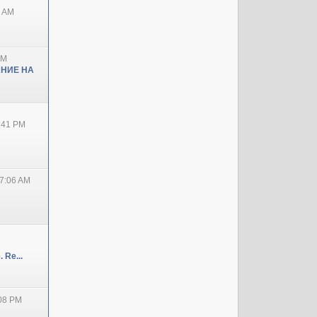
0 AM
PM
НИЕ НА
2:41 PM
7:06 AM
 Re...
:08 PM