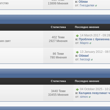
в:
Обяви
атство
13899 Мнения
от:
Гнездилки
Статистика
Последно мнение
14 March 2017 - 09:2
402 Теми
в:
Проблем с бременна
ия свят
2927 Мнения
от:
Марго
13 January 2012 - 08
86 Теми
в:
Обяви!
780 Мнения
от:
herzogi
Статистика
Последно мнение
04 October 2025 - 10
3440 Теми
в:
Калциев левулинат чи
33455 Мнения
от:
simov