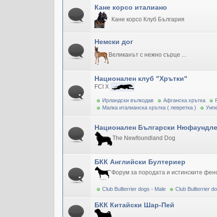
Кане корсо италиано
Кане корсо Клуб България
Немски дог
Великанът с нежно сърце ...
Национален клуб "Хрътки"
FCI X
Ирландски вълкодав
Афганска хрътка
Малка италианска хрътка ( левретка )
Уипе
Национален Български Нюфаундле
The Newfoundland Dog
БКК Английски Бултериер
Форум за породата и истинските фен
Club Bullterrier dogs - Male
Club Bullterrier 
БКК Китайски Шар-Пей