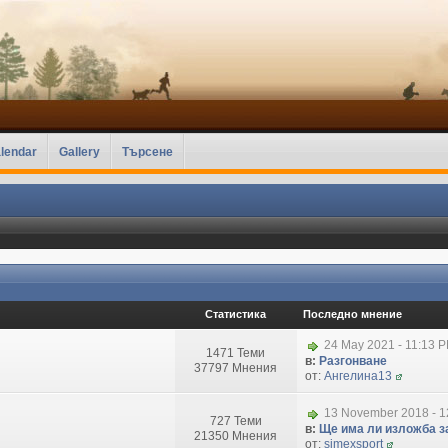
lendar
Gallery
Търсене
Статистика
Последно мнение
24 May 2021 - 11:13 
1471 Теми
в:
Разгонване
37797 Мнения
от:
Ангелина13
13 November 2018 - 1
727 Теми
в:
Ще има ли изложба за
21350 Мнения
от:
simexsport