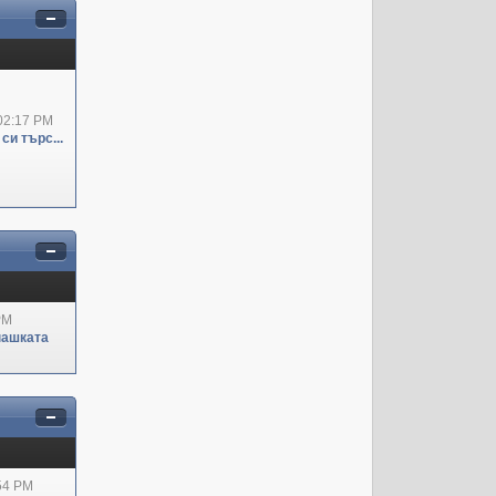
02:17 PM
си търс...
PM
пашката
:54 PM