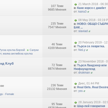
21 March 2018 - 06:3
107 Теми
в:
Кане корсо с диабет
9685 Мнения
от:
kaira3
08 May 2018 - 03:19 
235 Теми
в:
НОВО: ОБЩО СЪБРА
7547 Мнения
БНК ...
от:
slaviad
20 February 2019 - 1
46 Теми
в:
Търси се левретка.
4169 Мнения
от:
NeLy
Руска хрътка Борзой
Салуки
т, малка английска хрътка
23 November 2018 - 0
нд Клуб
72 Теми
в:
Търся Ландзеер или
8874 Мнения
Нюфаундленд
от:
drukman
Днес, 01:44 PM
236 Теми
ове
в:
Real Girls. Real Desire.
23132 Мнения
от:
yss
dogs - Female
28 January 2019 - 02
95 Теми
в:
Шар-пей говорилня
4828 Мнения