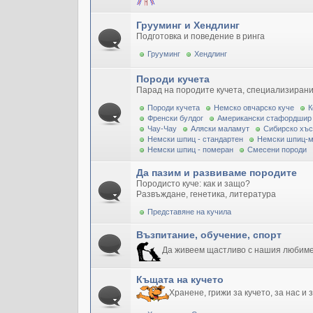
Грууминг и Хендлинг
Подготовка и поведение в ринга
Грууминг
Хендлинг
Породи кучета
Парад на породите кучета, специализирани
Породи кучета
Немско овчарско куче
К
Френски булдог
Американски стафордшир
Чау-Чау
Аляски маламут
Сибирско хъс
Немски шпиц - стандартен
Немски шпиц-
Немски шпиц - померан
Смесени породи
Да пазим и развиваме породите
Породисто куче: как и защо?
Развъждане, генетика, литература
Представяне на кучила
Възпитание, обучение, спорт
Да живеем щастливо с нашия любим
Къщата на кучето
Хранене, грижи за кучето, за нас и 