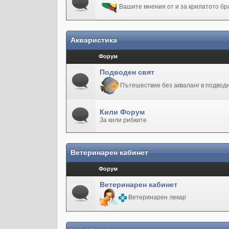
Вашите мнения от и за крилатото бр
Акваристика
Форум
Подводен свят
Пътешествие без акваланг в подводн
Кили Форум
За кили рибките
Ветеринарен кабинет
Форум
Ветеринарен кабинет
Ветеринарен лекар