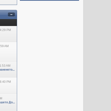
04:29 PM
:59 AM
1:53 AM
аненето...
06:40 PM
PM
шето До...