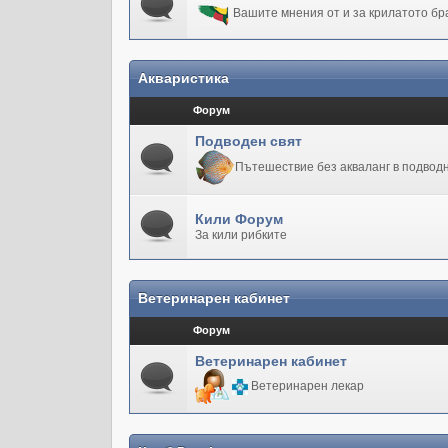
Вашите мнения от и за крилатото бр
Акваристика
Форум
Подводен свят
Пътешествие без акваланг в подводн
Кили Форум
За кили рибките
Ветеринарен кабинет
Форум
Ветеринарен кабинет
Ветеринарен лекар