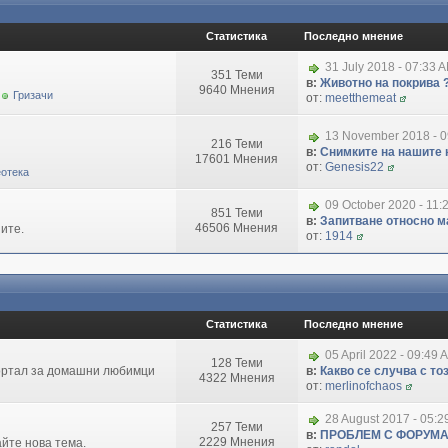
Статистика
Последно мнение
31 July 2018 - 07:33 
351 Теми
в:
Животно на покрива 
9640 Мнения
Гризачи
от:
meetthemeat
13 November 2018 - 
216 Теми
в:
Снимките на нашите 
17601 Мнения
от:
Genesis22
отека
09 October 2020 - 11:
851 Теми
в:
Запитване относно маг
46506 Мнения
ите.
от:
1914
Статистика
Последно мнение
05 April 2022 - 09:49 
128 Теми
портал за домашни любимци
в:
Какво се случва с т
4322 Мнения
от:
merlinofchaos
28 August 2017 - 05:
257 Теми
в:
ПРОБЛЕМ С ФОРУМ
2229 Мнения
айте нова тема.