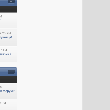
AM
?
09:25 PM
кученца!
27 AM
азин з...
AM
ози форум?
29 PM
А