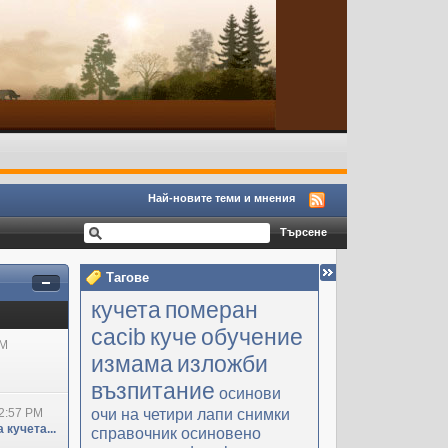
Най-новите теми и мнения
Тагове
кучета
померан
cacib
куче
обучение
PM
измама
изложби
възпитание
осинови
очи на четири лапи
снимки
2:57 PM
 кучета...
справочник
осиновено