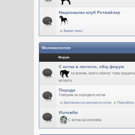
Национален клуб Ротвайлер
Важни теми !
Фелинология
Форум
С котка в леглото, общ форум
за всички, които обичат това грацио
котката.
Породи
Говорим за породите котки
Британска късокосместа котка
Персийска 
Изложби
С котка на изложба