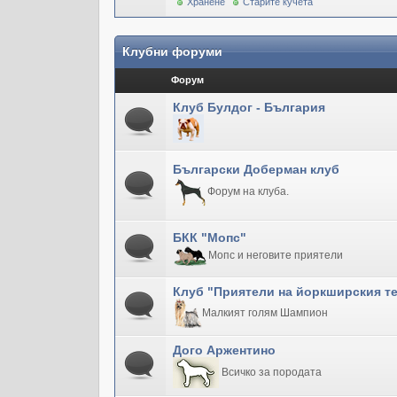
Хранене
Старите кучета
Клубни форуми
Форум
Клуб Булдог - България
Български Доберман клуб
Форум на клуба.
БКК "Мопс"
Мопс и неговите приятели
Клуб "Приятели на йоркширския т
Малкият голям Шампион
Дого Аржентино
Всичко за породата