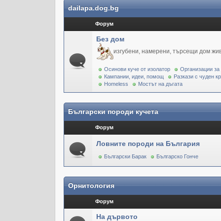
dailapa.dog.bg
Форум
Без дом
изгубени, намерени, търсещи дом жи
Осинови куче от изолатор
Организации за
Кампании, идеи, помощ
Разкази с чуден к
Homeless
Мостът на дъгата
Български породи кучета
Форум
Ловните породи на България
Български Барак
Българско Гонче
Орнитология
Форум
На дървото