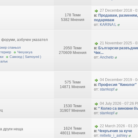
27 December 2018 - 0
178 Теми
в:
Продавам, разменям,
5382 Мнения
подарявам
от:
KARINA L
 форуми, азбучен указател
21 November 2025 - 0
окер спаньол
2050 Теми
в:
Български развъдниц
 териер
Чихуахуа
270609 Мнения
Чих...
ки
Самоед ( Samoyed )
от:
Ancheto
малък
04 December 2019 - 0
575 Теми
в:
Професия "Кинолог"
14871 Мнения
от:
starrkopf
04 July 2026 - 07:26 
1530 Теми
в:
* Колко са виновни бъ
ец
31907 Мнения
от:
starrkopf
22 March 2026 - 01:2
1624 Теми
за други неща
в:
Чекръкчия за куче
48011 Мнения
от:
mi6eto_i_ashley