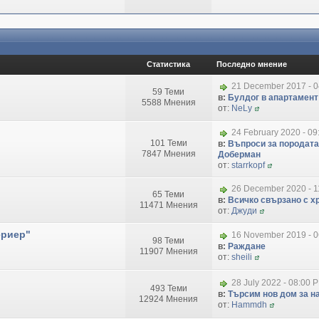
Статистика
Последно мнение
21 December 2017 - 
59 Теми
в:
Булдог в апартамент
5588 Мнения
от:
NeLy
24 February 2020 - 09
101 Теми
в:
Въпроси за породата
7847 Мнения
Доберман
от:
starrkopf
26 December 2020 - 1
65 Теми
в:
Всичко свързано с хр
11471 Мнения
от:
Джуди
ериер"
16 November 2019 - 
98 Теми
в:
Раждане
11907 Мнения
от:
sheili
28 July 2022 - 08:00 
493 Теми
в:
Търсим нов дом за на
12924 Мнения
от:
Hammdh