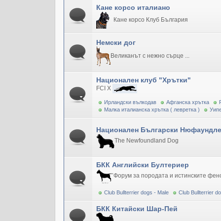
Кане корсо италиано
Кане корсо Клуб България
Немски дог
Великанът с нежно сърце ...
Национален клуб "Хрътки"
FCI X
Ирландски вълкодав
Афганска хрътка
Малка италианска хрътка ( левретка )
Уипе
Национален Български Нюфаундле
The Newfoundland Dog
БКК Английски Бултериер
Форум за породата и истинските фен
Club Bullterrier dogs - Male
Club Bullterrier 
БКК Китайски Шар-Пей