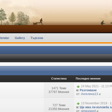
lendar
Gallery
Търсене
Статистика
Последно мнение
24 May 2021 - 11:13 
1471 Теми
в:
Разгонване
37797 Мнения
от:
Ангелина13
13 November 2018 - 1
727 Теми
в:
Ще има ли изложба за
21350 Мнения
от:
simexsport