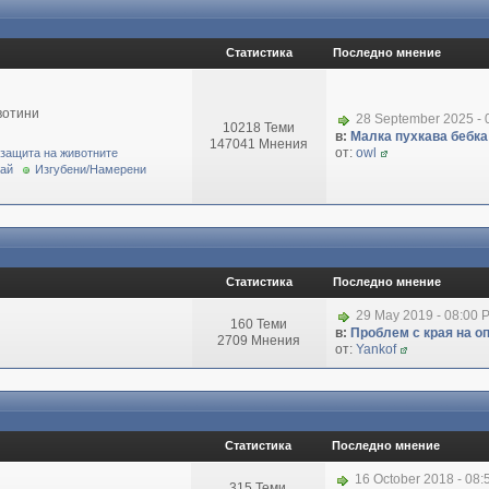
Статистика
Последно мнение
вотини
28 September 2025 - 
10218 Теми
в:
Малка пухкава бебка 
147041 Мнения
от:
owl
 защита на животните
рай
Изгубени/Намерени
Статистика
Последно мнение
29 May 2019 - 08:00 
160 Теми
в:
Проблем с края на о
2709 Мнения
от:
Yankof
Статистика
Последно мнение
16 October 2018 - 08
315 Теми