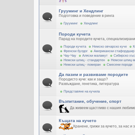
Грууминг и Хендлинг
Подготовка и поведение в ринга
Грууминг
Хендлинг
Породи кучета
Парад на породите кучета, специализирани
Породи кучета
Немско овчарско куче
К
Френски булдог
Американски стафордшир
Чау-Чау
Аляски маламут
Сибирско хъс
Немски шпиц - стандартен
Немски шпиц-
Немски шпиц - померан
Смесени породи
Да пазим и развиваме породите
Породисто куче: как и защо?
Развъждане, генетика, литература
Представяне на кучила
Възпитание, обучение, спорт
Да живеем щастливо с нашия любим
Къщата на кучето
Хранене, грижи за кучето, за нас и 