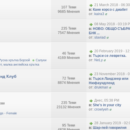
21 March 2018 - 06:3
107 Теми
в:
Кане корсо с диабет
9685 Мнения
от:
kaira3
08 May 2018 - 03:19 
235 Теми
в:
НОВО: ОБЩО СЪБРА
7547 Мнения
БНК ...
от:
slaviad
20 February 2019 - 1
46 Теми
в:
Търси се левретка.
4169 Мнения
от:
NeLy
Руска хрътка Борзой
Салуки
т, малка английска хрътка
23 November 2018 - 0
нд Клуб
72 Теми
в:
Търся Ландзеер или
8874 Мнения
Нюфаундленд
от:
drukman
Днес, 05:38 PM
235 Теми
ове
в:
She's in your city
23132 Мнения
от:
crowlyeh
dogs - Female
28 January 2019 - 02
95 Теми
в:
Шар-пей говорилня
4828 Мнения