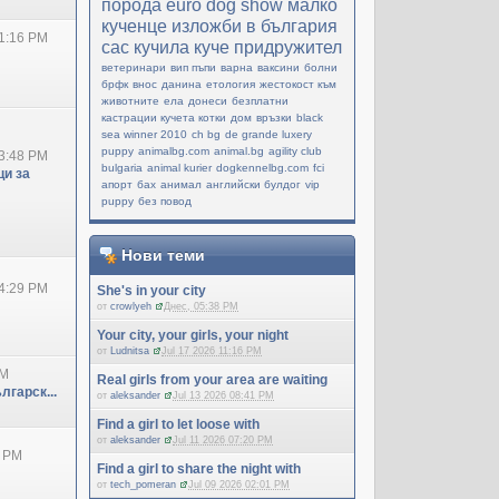
порода
еuro dog show
малко
кученце
изложби в българия
1:16 PM
cac
кучила
куче придружител
ветеринари
вип пъпи
варна
ваксини
болни
брфк
внос
данина
етология
жестокост към
животните
ела
донеси
безплатни
кастрации кучета котки
дом
връзки
black
sea winner 2010
ch bg
de grande luxery
puppy
animalbg.com
animal.bg
agility club
3:48 PM
bulgaria
animal kurier
dogkennelbg.com
fci
и за
апорт
бах
анимал
английски булдог
vip
puppy
без повод
Нови теми
4:29 PM
She's in your city
от
crowlyeh
Днес, 05:38 PM
Your city, your girls, your night
от
Ludnitsa
Jul 17 2026 11:16 PM
PM
Real girls from your area are waiting
лгарск...
от
aleksander
Jul 13 2026 08:41 PM
Find a girl to let loose with
от
aleksander
Jul 11 2026 07:20 PM
0 PM
Find a girl to share the night with
от
tech_pomeran
Jul 09 2026 02:01 PM