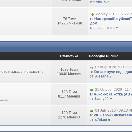
от:
Alia_V
22 May 2018 - 07:22 
78 Теми
в:
Намерени/Изгубени/
14976 Мнения
дом
от:
jaspermmm
Статистика
Последно мнение
07 August 2019 - 02:2
1039 Теми
зното и загадъчно животно
в:
Котка и куче под еди
13040 Мнения
от:
Alesana
21 October 2020 - 11:
123 Теми
в:
Абисинска котка (ABY
8117 Мнения
от:
harrry92
котка
04 July 2016 - 09:13 
120 Теми
в:
WCF show Bucharest/R
2278 Мнения
от:
s7efani