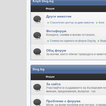
Клуб Dog.bg
Форум
Други животни
Спасителен център за диви животни
Коне
Фотофорум
Конкурси, снимки и всичко останало.
Снимка на годината на форум Dog.bg
Виде
Общ форум
За всички, които обичат природата и животн
Dog.bg
Форум
За сайта
Участвайте в създаването на българския 
мнения, предложения, въпроси - тук
Проблеми с форума
Моля, за всеки проблем или питане, открив