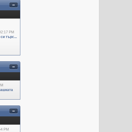
02:17 PM
си търс...
PM
пашката
:54 PM