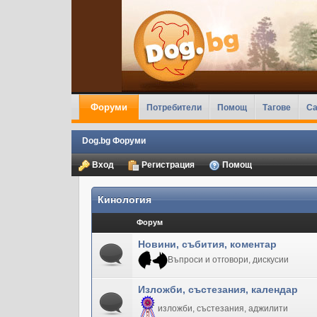
Форуми
Потребители
Помощ
Тагове
Ca
Dog.bg Форуми
Вход
Регистрация
Помощ
Кинология
Форум
Новини, събития, коментар
Въпроси и отговори, дискусии
Изложби, състезания, календар
изложби, състезания, аджилити