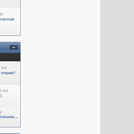
PM
Търсещи
3 PM
н покрив?
41 AM
)
PM
omania ...