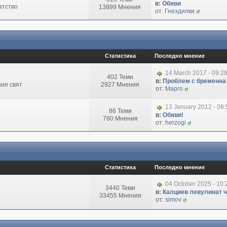
в:
Обяви
атство
13899 Мнения
от:
Гнездилки
Статистика
Последно мнение
14 March 2017 - 09:2
402 Теми
в:
Проблем с бременна
ия свят
2927 Мнения
от:
Марго
13 January 2012 - 08
86 Теми
в:
Обяви!
780 Мнения
от:
herzogi
Статистика
Последно мнение
04 October 2025 - 10
3440 Теми
в:
Калциев левулинат чи
33455 Мнения
от:
simov