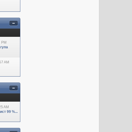
8 PM
 гупа
:57 AM
:25 AM
ст 99 %...