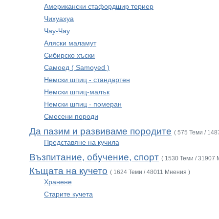
Американски стафордшир териер
Чихуахуа
Чау-Чау
Аляски маламут
Сибирско хъски
Самоед ( Samoyed )
Немски шпиц - стандартен
Немски шпиц-малък
Немски шпиц - померан
Смесени породи
Да пазим и развиваме породите
( 575 Теми / 14
Представяне на кучила
Възпитание, обучение, спорт
( 1530 Теми / 31907 
Къщата на кучето
( 1624 Теми / 48011 Мнения )
Хранене
Старите кучета