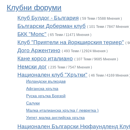
Клубни форуми
Клуб Булдог - България
( 59 Теми / 5588 Мнения )
Български Доберман клуб
( 101 Теми / 7847 Мнения 
БКК "Мопс"
( 65 Теми / 11471 Мнения )
Клуб "Приятели на йоркширския териер"
( 
Дого Аржентино
( 493 Теми / 12924 Мнения )
Кане корсо италиано
( 107 Теми / 9685 Мнения )
Немски дог
( 235 Теми / 7547 Мнения )
Национален клуб "Хрътки"
( 46 Теми / 4169 Мнения 
Ирландски вълкодав
Афганска хрътка
Руска хрътка Борзой
Салуки
Малка италианска хрътка ( левретка )
Уипет, малка английска хрътка
Национален Български Нюфаундленд Клу