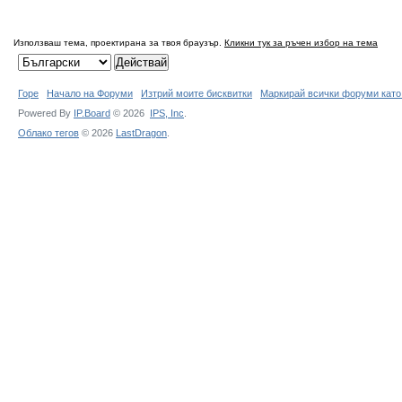
Използваш тема, проектирана за твоя браузър.
Кликни тук за ръчен избор на тема
Горе
Начало на Форуми
Изтрий моите бисквитки
Маркирай всички форуми като
Powered By
IP.Board
© 2026
IPS,
Inc
.
Облако тегов
© 2026
LastDragon
.