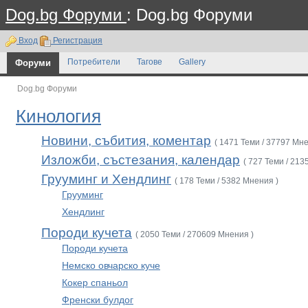
Dog.bg Форуми
: Dog.bg Форуми
Вход
Регистрация
Форуми
Потребители
Тагове
Gallery
Dog.bg Форуми
Кинология
Новини, събития, коментар
( 1471 Теми / 37797 Мне
Изложби, състезания, календар
( 727 Теми / 213
Грууминг и Хендлинг
( 178 Теми / 5382 Мнения )
Грууминг
Хендлинг
Породи кучета
( 2050 Теми / 270609 Мнения )
Породи кучета
Немско овчарско куче
Кокер спаньол
Френски булдог