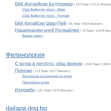
БКК Английски Бултериер
( 234 Теми / 23132 Мнения
Club Bullterrier dogs - Male
Club Bullterrier dogs - Female
БКК Китайски Шар-Пей
( 95 Теми / 4828 Мнения )
Национален клуб Ротвайлер
( 78 Теми / 14976 Мне
Важни теми !
Фелинология
С котка в леглото, общ форум
( 1039 Теми / 13040
Породи
( 123 Теми / 8117 Мнения )
Британска късокосместа котка
Персийска котка
Изложби
( 120 Теми / 2278 Мнения )
dailapa.dog.bg