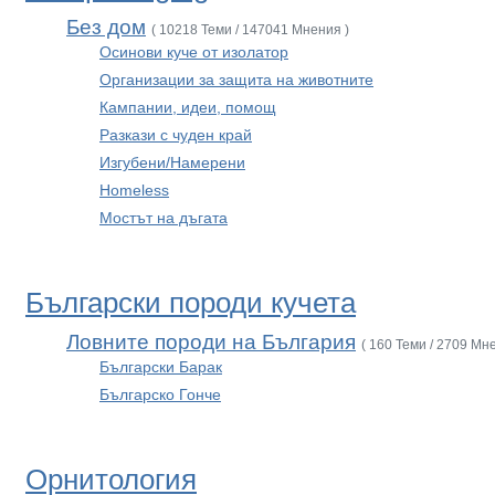
Без дом
( 10218 Теми / 147041 Мнения )
Осинови куче от изолатор
Организации за защита на животните
Кампании, идеи, помощ
Разкази с чуден край
Изгубени/Намерени
Homeless
Мостът на дъгата
Български породи кучета
Ловните породи на България
( 160 Теми / 2709 Мн
Български Барак
Българско Гонче
Орнитология