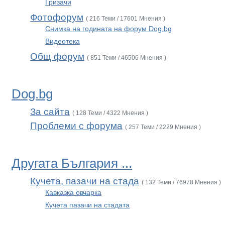
Гризачи
Фотофорум
( 216 Теми / 17601 Мнения )
Снимка на годината на форум Dog.bg
Видеотека
Общ форум
( 851 Теми / 46506 Мнения )
Dog.bg
За сайта
( 128 Теми / 4322 Мнения )
Проблеми с форума
( 257 Теми / 2229 Мнения )
Другата България ...
Кучета, пазачи на стада
( 132 Теми / 76978 Мнения )
Кавказка овчарка
Кучета пазачи на стадата