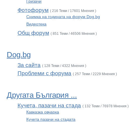
Гризачи
Фотофорум
( 216 Теми / 17601 Мнения )
Снимка на годината на форум Dog.bg
Видеотека
Общ форум
( 851 Теми / 46506 Мнения )
Dog.bg
За сайта
( 128 Теми / 4322 Мнения )
Проблеми с форума
( 257 Теми / 2229 Мнения )
Другата България ...
Кучета, пазачи на стада
( 132 Теми / 76978 Мнения )
Кавказка овчарка
Кучета пазачи на стадата