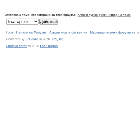
Използваш тема, проектирана за твоя браузър.
Кликни тук за ръчен избор на тема
Горе
Начало на Форуми
Изтрий моите бисквитки
Маркирай всички форуми като
Powered By
IP.Board
© 2026
IPS,
Inc
.
Облако тегов
© 2026
LastDragon
.