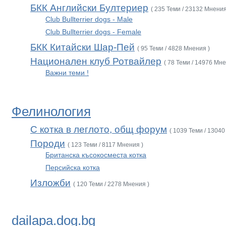
БКК Английски Бултериер
( 235 Теми / 23132 Мнения
Club Bullterrier dogs - Male
Club Bullterrier dogs - Female
БКК Китайски Шар-Пей
( 95 Теми / 4828 Мнения )
Национален клуб Ротвайлер
( 78 Теми / 14976 Мне
Важни теми !
Фелинология
С котка в леглото, общ форум
( 1039 Теми / 13040
Породи
( 123 Теми / 8117 Мнения )
Британска късокосместа котка
Персийска котка
Изложби
( 120 Теми / 2278 Мнения )
dailapa.dog.bg