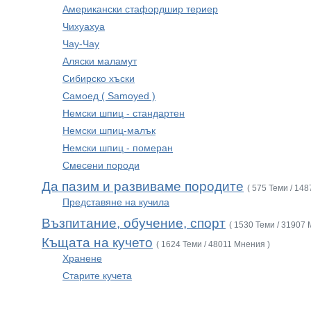
Американски стафордшир териер
Чихуахуа
Чау-Чау
Аляски маламут
Сибирско хъски
Самоед ( Samoyed )
Немски шпиц - стандартен
Немски шпиц-малък
Немски шпиц - померан
Смесени породи
Да пазим и развиваме породите
( 575 Теми / 14
Представяне на кучила
Възпитание, обучение, спорт
( 1530 Теми / 31907 
Къщата на кучето
( 1624 Теми / 48011 Мнения )
Хранене
Старите кучета