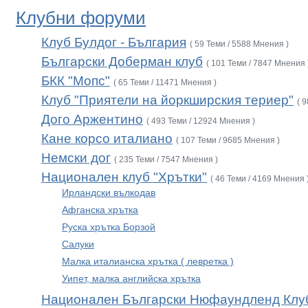
Клубни форуми
Клуб Булдог - България
( 59 Теми / 5588 Мнения )
Български Доберман клуб
( 101 Теми / 7847 Мнения 
БКК "Мопс"
( 65 Теми / 11471 Мнения )
Клуб "Приятели на йоркширския териер"
( 
Дого Аржентино
( 493 Теми / 12924 Мнения )
Кане корсо италиано
( 107 Теми / 9685 Мнения )
Немски дог
( 235 Теми / 7547 Мнения )
Национален клуб "Хрътки"
( 46 Теми / 4169 Мнения 
Ирландски вълкодав
Афганска хрътка
Руска хрътка Борзой
Салуки
Малка италианска хрътка ( левретка )
Уипет, малка английска хрътка
Национален Български Нюфаундленд Клу