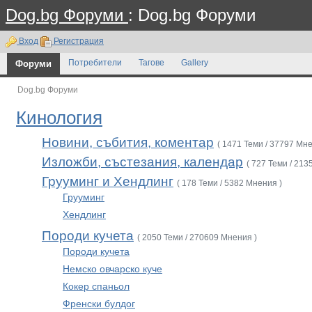
Dog.bg Форуми
: Dog.bg Форуми
Вход
Регистрация
Форуми
Потребители
Тагове
Gallery
Dog.bg Форуми
Кинология
Новини, събития, коментар
( 1471 Теми / 37797 Мне
Изложби, състезания, календар
( 727 Теми / 213
Грууминг и Хендлинг
( 178 Теми / 5382 Мнения )
Грууминг
Хендлинг
Породи кучета
( 2050 Теми / 270609 Мнения )
Породи кучета
Немско овчарско куче
Кокер спаньол
Френски булдог