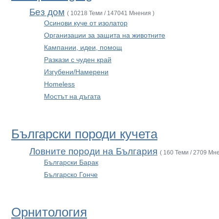
Без дом
( 10218 Теми / 147041 Мнения )
Осинови куче от изолатор
Организации за защита на животните
Кампании, идеи, помощ
Разкази с чуден край
Изгубени/Намерени
Homeless
Мостът на дъгата
Български породи кучета
Ловните породи на България
( 160 Теми / 2709 Мн
Български Барак
Българско Гонче
Орнитология