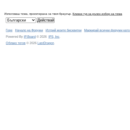
Използваш тема, проектирана за твоя браузър.
Кликни тук за ръчен избор на тема
Горе
Начало на Форуми
Изтрий моите бисквитки
Маркирай всички форуми като
Powered By
IP.Board
© 2026
IPS,
Inc
.
Облако тегов
© 2026
LastDragon
.