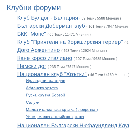
Клубни форуми
Клуб Булдог - България
( 59 Теми / 5588 Мнения )
Български Доберман клуб
( 101 Теми / 7847 Мнения 
БКК "Мопс"
( 65 Теми / 11471 Мнения )
Клуб "Приятели на йоркширския териер"
( 
Дого Аржентино
( 493 Теми / 12924 Мнения )
Кане корсо италиано
( 107 Теми / 9685 Мнения )
Немски дог
( 235 Теми / 7547 Мнения )
Национален клуб "Хрътки"
( 46 Теми / 4169 Мнения 
Ирландски вълкодав
Афганска хрътка
Руска хрътка Борзой
Салуки
Малка италианска хрътка ( левретка )
Уипет, малка английска хрътка
Национален Български Нюфаундленд Клу