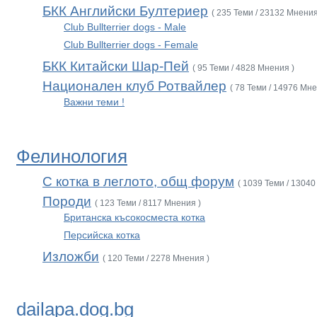
БКК Английски Бултериер
( 235 Теми / 23132 Мнения
Club Bullterrier dogs - Male
Club Bullterrier dogs - Female
БКК Китайски Шар-Пей
( 95 Теми / 4828 Мнения )
Национален клуб Ротвайлер
( 78 Теми / 14976 Мне
Важни теми !
Фелинология
С котка в леглото, общ форум
( 1039 Теми / 13040
Породи
( 123 Теми / 8117 Мнения )
Британска късокосместа котка
Персийска котка
Изложби
( 120 Теми / 2278 Мнения )
dailapa.dog.bg