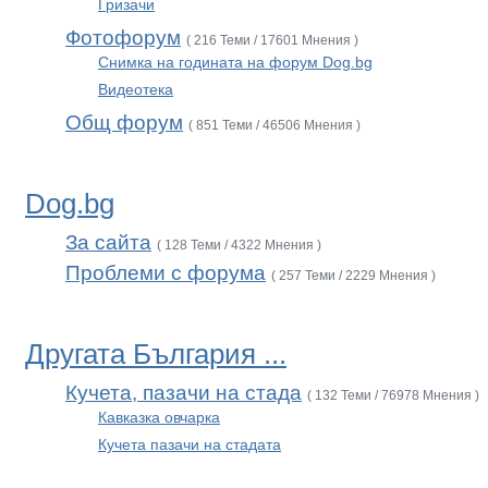
Гризачи
Фотофорум
( 216 Теми / 17601 Мнения )
Снимка на годината на форум Dog.bg
Видеотека
Общ форум
( 851 Теми / 46506 Мнения )
Dog.bg
За сайта
( 128 Теми / 4322 Мнения )
Проблеми с форума
( 257 Теми / 2229 Мнения )
Другата България ...
Кучета, пазачи на стада
( 132 Теми / 76978 Мнения )
Кавказка овчарка
Кучета пазачи на стадата