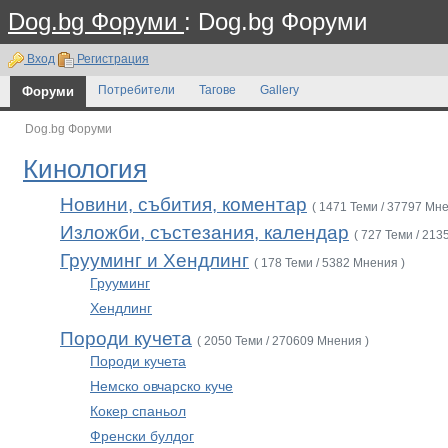
Dog.bg Форуми
: Dog.bg Форуми
Вход
Регистрация
Форуми
Потребители
Тагове
Gallery
Dog.bg Форуми
Кинология
Новини, събития, коментар
( 1471 Теми / 37797 Мне
Изложби, състезания, календар
( 727 Теми / 213
Грууминг и Хендлинг
( 178 Теми / 5382 Мнения )
Грууминг
Хендлинг
Породи кучета
( 2050 Теми / 270609 Мнения )
Породи кучета
Немско овчарско куче
Кокер спаньол
Френски булдог