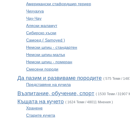
Американски стафордшир териер
Чихуахуа
Чау-Чау
Аляски маламут
Сибирско хъски
Самоед ( Samoyed )
Немски шпиц - стандартен
Немски шпиц-малък
Немски шпиц - померан
Смесени породи
Да пазим и развиваме породите
( 575 Теми / 14
Представяне на кучила
Възпитание, обучение, спорт
( 1530 Теми / 31907 
Къщата на кучето
( 1624 Теми / 48011 Мнения )
Хранене
Старите кучета