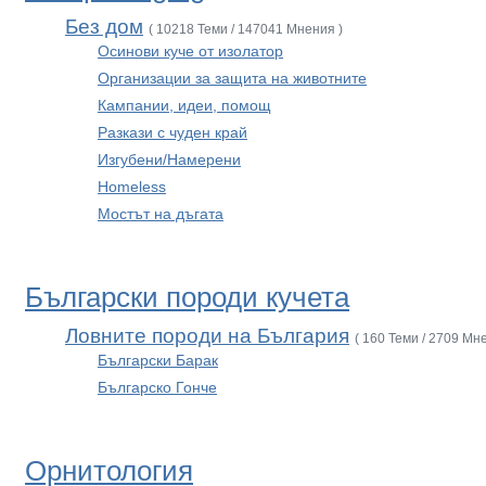
Без дом
( 10218 Теми / 147041 Мнения )
Осинови куче от изолатор
Организации за защита на животните
Кампании, идеи, помощ
Разкази с чуден край
Изгубени/Намерени
Homeless
Мостът на дъгата
Български породи кучета
Ловните породи на България
( 160 Теми / 2709 Мн
Български Барак
Българско Гонче
Орнитология