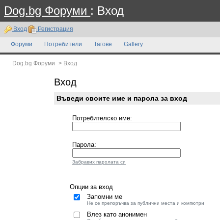
Dog.bg Форуми
: Вход
Вход
Регистрация
Форуми
Потребители
Тагове
Gallery
Dog.bg Форуми
>
Вход
Вход
Въведи своите име и парола за вход
Потребителско име:
Парола:
Забравих паролата си
Опции за вход
Запомни ме
Не се препоръчва за публични места и компютри
Влез като анонимен