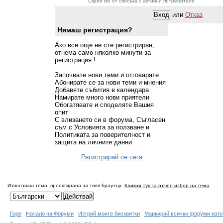
Скрий ме от списъка с активни потребители
или
Отказ
Нямаш регистрация?
Ако все още не сте регистриран,
отнема само няколко минути за
регистрация !
Започвате нови теми и отговаряте
Абонирате се за нови теми и мнения
Добавяте събития в календара
Намирате много нови приятели
Обогатявате и споделяте Вашия
опит
С влизането си в форума, Съгласен
съм с Условията за ползване и
Политиката за поверителност и
защита на личните данни
Регистрирай се сега
Използваш тема, проектирана за твоя браузър.
Кликни тук за ръчен избор на тема
Горе
Начало на Форуми
Изтрий моите бисквитки
Маркирай всички форуми като