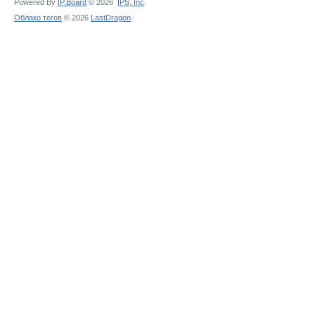
Powered By
IP.Board
© 2026
IPS,
Inc
.
Облако тегов
© 2026
LastDragon
.