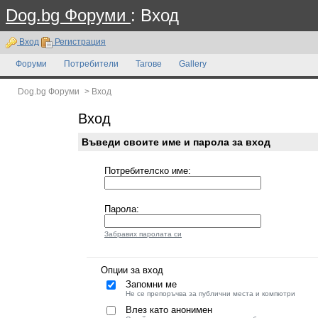
Dog.bg Форуми
: Вход
Вход
Регистрация
Форуми
Потребители
Тагове
Gallery
Dog.bg Форуми
>
Вход
Вход
Въведи своите име и парола за вход
Потребителско име:
Парола:
Забравих паролата си
Опции за вход
Запомни ме
Не се препоръчва за публични места и компютри
Влез като анонимен