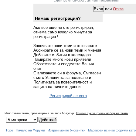
Скрий ме от списъка с активни потребители
или
Отказ
Нямаш регистрация?
Ако все още не сте регистриран,
отнема само няколко минути за
регистрация !
Започвате нови теми и отговаряте
Абонирате се за нови теми и мнения
Добавяте събития в календара
Намирате много нови приятели
Обогатявате и споделяте Вашия
опит
С влизането си в форума, Съгласен
съм с Условията за ползване и
Политиката за поверителност и
защита на личните данни
Регистрирай се сега
Използваш тема, проектирана за твоя браузър.
Кликни тук за ръчен избор на тема
Горе
Начало на Форуми
Изтрий моите бисквитки
Маркирай всички форуми като