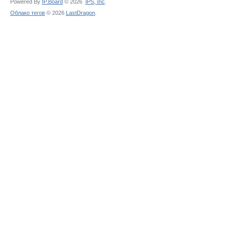
Powered By
IP.Board
© 2026
IPS,
Inc
.
Облако тегов
© 2026
LastDragon
.