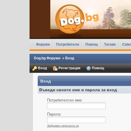
Форуми
Потребители
Помощ
Тагове
Cale
Dog.bg Форуми
»
Вход
Вход
Регистрация
Помощ
Вход
Въведи своите име и парола за вход
Потребителско име:
Парола:
Забравих паролата си