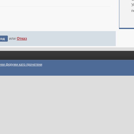
У
п
или
Отказ
чки форуми като прочетени