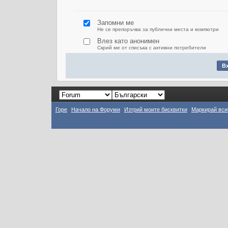
Запомни ме
Не се препоръчва за публични места и компютри
Влез като анонимен
Скрий ме от списъка с активни потребители
Горе
Начало на Форуми
Изтрий моите бисквитки
Маркирай вси