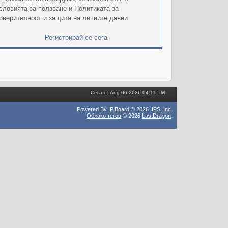
словията за ползване и Политиката за
оверителност и защита на личните данни
Регистрирай се сега
Сега е: Aug 06 2026 04:11 PM
Powered By
IP.Board
© 2026
IPS,
Inc
.
Облако тегов
© 2026
LastDragon
.