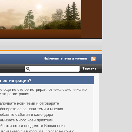
Най-новите теми и мнения
 регистрация?
е още не сте регистриран, отнема само няколко
 за регистрация !
апочвате нови теми и отговаряте
бонирате се за нови теми и мнения
обавяте събития в календара
амирате много нови приятели
богатявате и споделяте Вашия опит
 влизането си в форума, Съгласен съм с