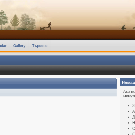
ndar
Gallery
Търсене
Нямаш
Ако вс
минути
З
А
Д
Н
О
С