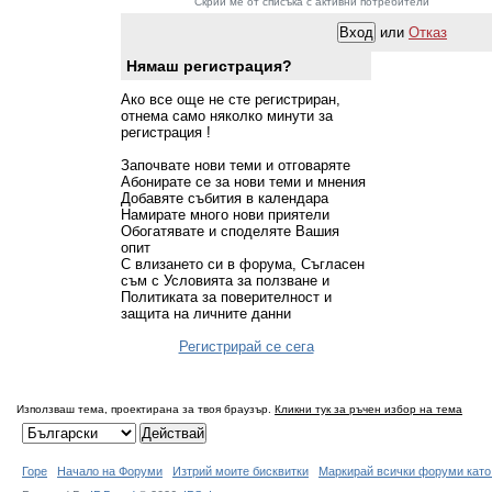
Скрий ме от списъка с активни потребители
или
Отказ
Нямаш регистрация?
Ако все още не сте регистриран,
отнема само няколко минути за
регистрация !
Започвате нови теми и отговаряте
Абонирате се за нови теми и мнения
Добавяте събития в календара
Намирате много нови приятели
Обогатявате и споделяте Вашия
опит
С влизането си в форума, Съгласен
съм с Условията за ползване и
Политиката за поверителност и
защита на личните данни
Регистрирай се сега
Използваш тема, проектирана за твоя браузър.
Кликни тук за ръчен избор на тема
Горе
Начало на Форуми
Изтрий моите бисквитки
Маркирай всички форуми като