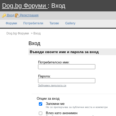
Dog.bg Форуми
: Вход
Вход
Регистрация
Форуми
Потребители
Тагове
Gallery
Dog.bg Форуми
>
Вход
Вход
Въведи своите име и парола за вход
Потребителско име:
Парола:
Забравих паролата си
Опции за вход
Запомни ме
Не се препоръчва за публични места и компютри
Влез като анонимен