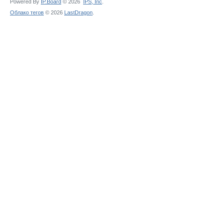
Powered By
IP.Board
© 2026
IPS,
Inc
.
Облако тегов
© 2026
LastDragon
.