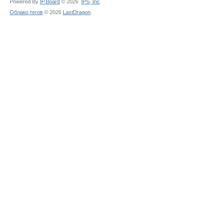
Powered By
IP.Board
© 2026
IPS,
Inc
.
Облако тегов
© 2026
LastDragon
.