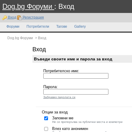
Dog.bg Форуми
: Вход
Вход
Регистрация
Форуми
Потребители
Тагове
Gallery
Dog.bg Форуми
>
Вход
Вход
Въведи своите име и парола за вход
Потребителско име:
Парола:
Забравих паролата си
Опции за вход
Запомни ме
Не се препоръчва за публични места и компютри
Влез като анонимен