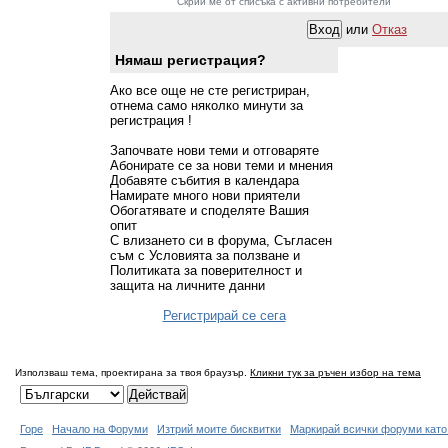
Скрий ме от списъка с активни потребители
или
Отказ
Нямаш регистрация?
Ако все още не сте регистриран,
отнема само няколко минути за
регистрация !
Започвате нови теми и отговаряте
Абонирате се за нови теми и мнения
Добавяте събития в календара
Намирате много нови приятели
Обогатявате и споделяте Вашия
опит
С влизането си в форума, Съгласен
съм с Условията за ползване и
Политиката за поверителност и
защита на личните данни
Регистрирай се сега
Използваш тема, проектирана за твоя браузър.
Кликни тук за ръчен избор на тема
Горе
Начало на Форуми
Изтрий моите бисквитки
Маркирай всички форуми като