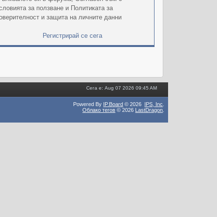
словията за ползване и Политиката за
оверителност и защита на личните данни
Регистрирай се сега
Сега е: Aug 07 2026 09:45 AM
Powered By
IP.Board
© 2026
IPS,
Inc
.
Облако тегов
© 2026
LastDragon
.