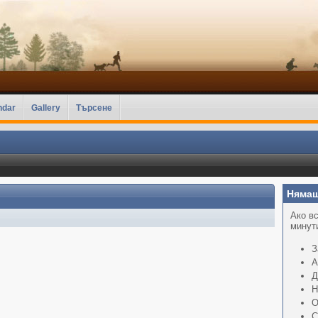
ndar
Gallery
Търсене
Нямаш
Ако вс
минути
З
А
Д
Н
О
С