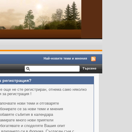
Най-новите теми и мнения
 регистрация?
е още не сте регистриран, отнема само няколко
 за регистрация !
апочвате нови теми и отговаряте
бонирате се за нови теми и мнения
обавяте събития в календара
амирате много нови приятели
богатявате и споделяте Вашия опит
 влизането си в форума, Съгласен съм с