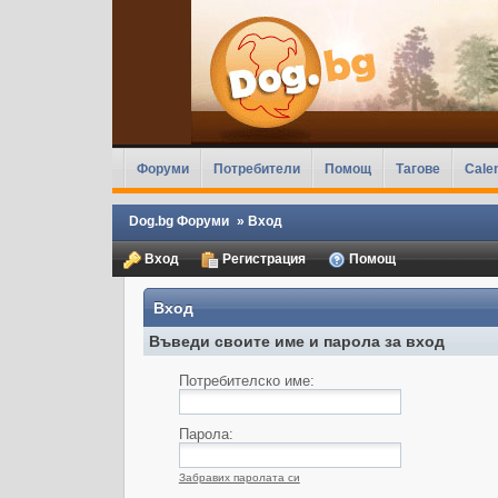
Форуми
Потребители
Помощ
Тагове
Cale
Dog.bg Форуми
»
Вход
Вход
Регистрация
Помощ
Вход
Въведи своите име и парола за вход
Потребителско име:
Парола:
Забравих паролата си