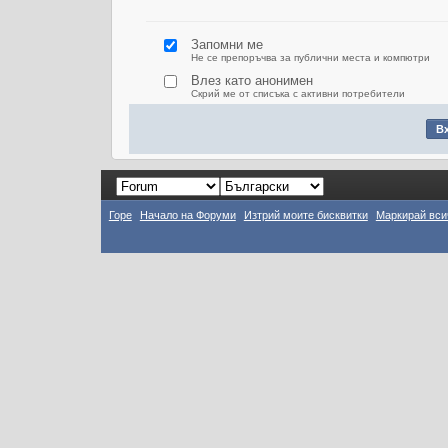
Запомни ме
Не се препоръчва за публични места и компютри
Влез като анонимен
Скрий ме от списъка с активни потребители
Горе
Начало на Форуми
Изтрий моите бисквитки
Маркирай вси