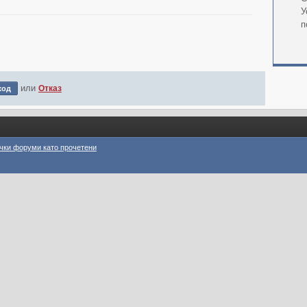
У
п
или
Отказ
чки форуми като прочетени