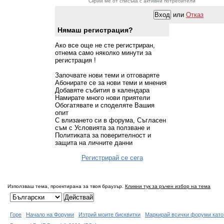
Скрий ме от списъка с активни потребители
или
Отказ
Нямаш регистрация?
Ако все още не сте регистриран,
отнема само няколко минути за
регистрация !
Започвате нови теми и отговаряте
Абонирате се за нови теми и мнения
Добавяте събития в календара
Намирате много нови приятели
Обогатявате и споделяте Вашия
опит
С влизането си в форума, Съгласен
съм с Условията за ползване и
Политиката за поверителност и
защита на личните данни
Регистрирай се сега
Използваш тема, проектирана за твоя браузър.
Кликни тук за ръчен избор на тема
Горе
Начало на Форуми
Изтрий моите бисквитки
Маркирай всички форуми като