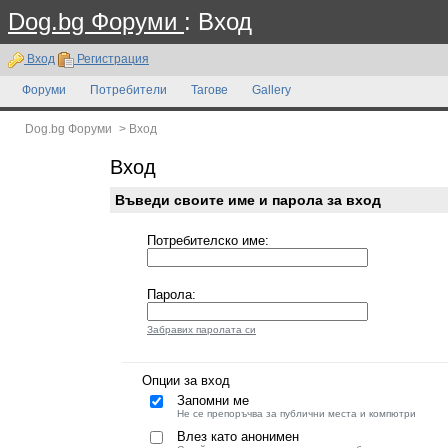
Dog.bg Форуми
: Вход
Вход
Регистрация
Форуми
Потребители
Тагове
Gallery
Dog.bg Форуми
>
Вход
Вход
Въведи своите име и парола за вход
Потребителско име:
Парола:
Забравих паролата си
Опции за вход
Запомни ме
Не се препоръчва за публични места и компютри
Влез като анонимен