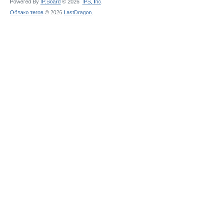
Powered By
IP.Board
© 2026
IPS,
Inc
.
Облако тегов
© 2026
LastDragon
.