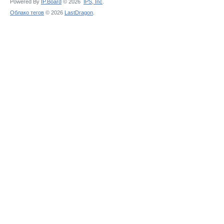
Powered By
IP.Board
© 2026
IPS,
Inc
.
Облако тегов
© 2026
LastDragon
.