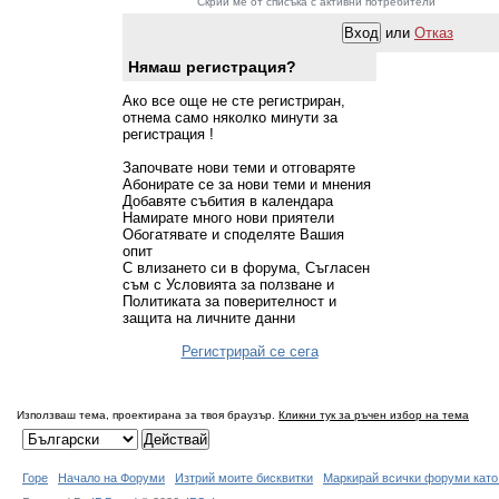
Скрий ме от списъка с активни потребители
или
Отказ
Нямаш регистрация?
Ако все още не сте регистриран,
отнема само няколко минути за
регистрация !
Започвате нови теми и отговаряте
Абонирате се за нови теми и мнения
Добавяте събития в календара
Намирате много нови приятели
Обогатявате и споделяте Вашия
опит
С влизането си в форума, Съгласен
съм с Условията за ползване и
Политиката за поверителност и
защита на личните данни
Регистрирай се сега
Използваш тема, проектирана за твоя браузър.
Кликни тук за ръчен избор на тема
Горе
Начало на Форуми
Изтрий моите бисквитки
Маркирай всички форуми като