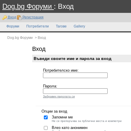
Dog.bg Форуми
: Вход
Вход
Регистрация
Форуми
Потребители
Тагове
Gallery
Dog.bg Форуми
>
Вход
Вход
Въведи своите име и парола за вход
Потребителско име:
Парола:
Забравих паролата си
Опции за вход
Запомни ме
Не се препоръчва за публични места и компютри
Влез като анонимен