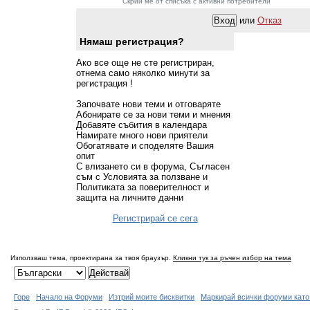
Скрий ме от списъка с активни потребители
или
Отказ
Нямаш регистрация?
Ако все още не сте регистриран,
отнема само няколко минути за
регистрация !
Започвате нови теми и отговаряте
Абонирате се за нови теми и мнения
Добавяте събития в календара
Намирате много нови приятели
Обогатявате и споделяте Вашия
опит
С влизането си в форума, Съгласен
съм с Условията за ползване и
Политиката за поверителност и
защита на личните данни
Регистрирай се сега
Използваш тема, проектирана за твоя браузър.
Кликни тук за ръчен избор на тема
Горе
Начало на Форуми
Изтрий моите бисквитки
Маркирай всички форуми като