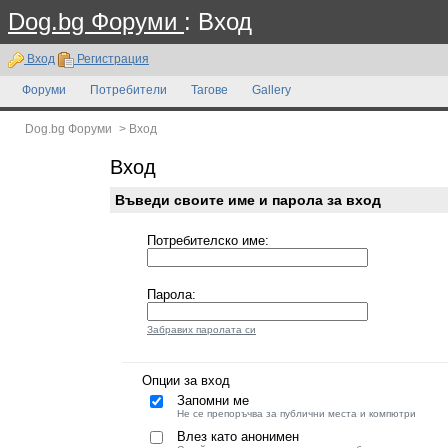
Dog.bg Форуми
: Вход
Вход
Регистрация
Форуми
Потребители
Тагове
Gallery
Dog.bg Форуми
>
Вход
Вход
Въведи своите име и парола за вход
Потребителско име:
Парола:
Забравих паролата си
Опции за вход
Запомни ме
Не се препоръчва за публични места и компютри
Влез като анонимен