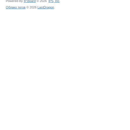
Powered By
IP.Board
© 2026
IPS,
Inc
.
Облако тегов
© 2026
LastDragon
.