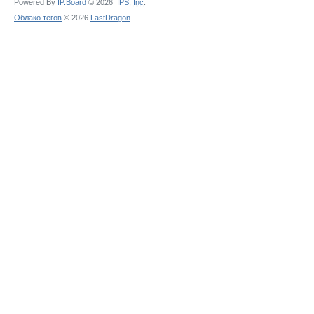
Powered By
IP.Board
© 2026
IPS,
Inc
.
Облако тегов
© 2026
LastDragon
.