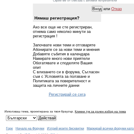
Скрий ме от списъка с активни потребители
или
Отказ
Нямаш регистрация?
Ако все още не сте регистриран,
отнема само няколко минути за
регистрация !
Започвате нови теми и отговаряте
Абонирате се за нови теми и мнения
Добавяте събития в календара
Намирате много нови приятели
Обогатявате и споделяте Вашия
опит
С влизането си в форума, Съгласен
съм с Условията за ползване и
Политиката за поверителност и
защита на личните данни
Регистрирай се сега
Използваш тема, проектирана за твоя браузър.
Кликни тук за ръчен избор на тема
Горе
Начало на Форуми
Изтрий моите бисквитки
Маркирай всички форуми като