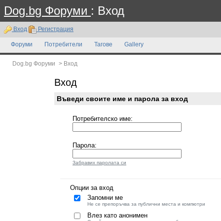
Dog.bg Форуми
: Вход
Вход
Регистрация
Форуми
Потребители
Тагове
Gallery
Dog.bg Форуми
>
Вход
Вход
Въведи своите име и парола за вход
Потребителско име:
Парола:
Забравих паролата си
Опции за вход
Запомни ме
Не се препоръчва за публични места и компютри
Влез като анонимен