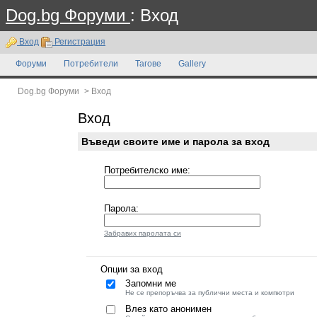
Dog.bg Форуми
: Вход
Вход
Регистрация
Форуми
Потребители
Тагове
Gallery
Dog.bg Форуми
>
Вход
Вход
Въведи своите име и парола за вход
Потребителско име:
Парола:
Забравих паролата си
Опции за вход
Запомни ме
Не се препоръчва за публични места и компютри
Влез като анонимен