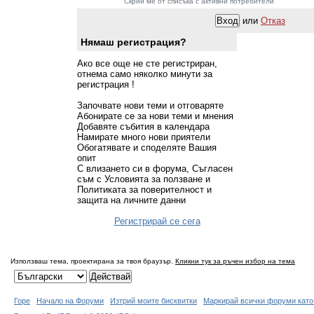
Скрий ме от списъка с активни потребители
или
Отказ
Нямаш регистрация?
Ако все още не сте регистриран,
отнема само няколко минути за
регистрация !
Започвате нови теми и отговаряте
Абонирате се за нови теми и мнения
Добавяте събития в календара
Намирате много нови приятели
Обогатявате и споделяте Вашия
опит
С влизането си в форума, Съгласен
съм с Условията за ползване и
Политиката за поверителност и
защита на личните данни
Регистрирай се сега
Използваш тема, проектирана за твоя браузър.
Кликни тук за ръчен избор на тема
Горе
Начало на Форуми
Изтрий моите бисквитки
Маркирай всички форуми като