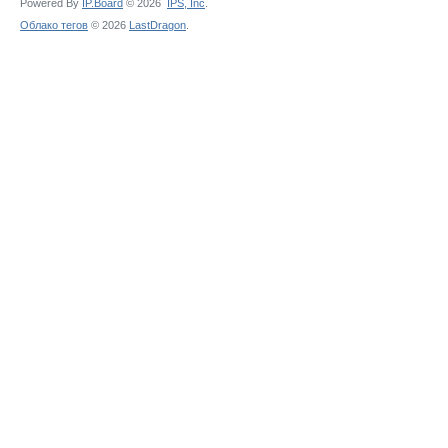
Powered By
IP.Board
© 2026
IPS,
Inc
.
Облако тегов
© 2026
LastDragon
.