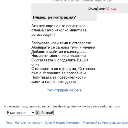
Скрий ме от списъка с активни потребители
или
Отказ
Нямаш регистрация?
Ако все още не сте регистриран,
отнема само няколко минути за
регистрация !
Започвате нови теми и отговаряте
Абонирате се за нови теми и мнения
Добавяте събития в календара
Намирате много нови приятели
Обогатявате и споделяте Вашия
опит
С влизането си в форума, Съгласен
съм с Условията за ползване и
Политиката за поверителност и
защита на личните данни
Регистрирай се сега
Използваш тема, проектирана за твоя браузър.
Кликни тук за ръчен избор на тема
Горе
Начало на Форуми
Изтрий моите бисквитки
Маркирай всички форуми като