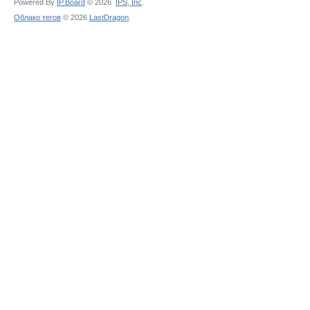
Powered By
IP.Board
© 2026
IPS,
Inc
.
Облако тегов
© 2026
LastDragon
.