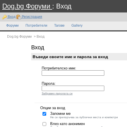
Dog.bg Форуми
: Вход
Вход
Регистрация
Форуми
Потребители
Тагове
Gallery
Dog.bg Форуми
>
Вход
Вход
Въведи своите име и парола за вход
Потребителско име:
Парола:
Забравих паролата си
Опции за вход
Запомни ме
Не се препоръчва за публични места и компютри
Влез като анонимен